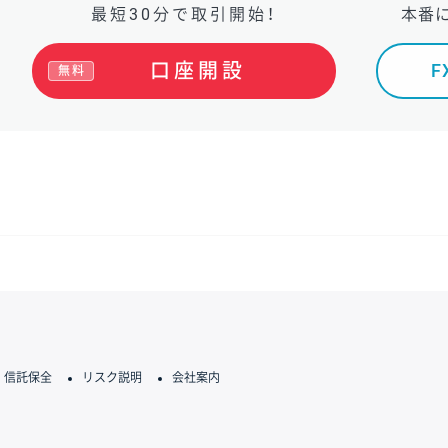
最短30分で取引開始！
本番
口座開設
無料
信託保全
リスク説明
会社案内