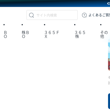
GMOクリック証券
よくある
ご質
Ｂ
株Ｂ
３６５Ｆ
３６５
その
Ｏ
Ｏ
Ｘ
株
他