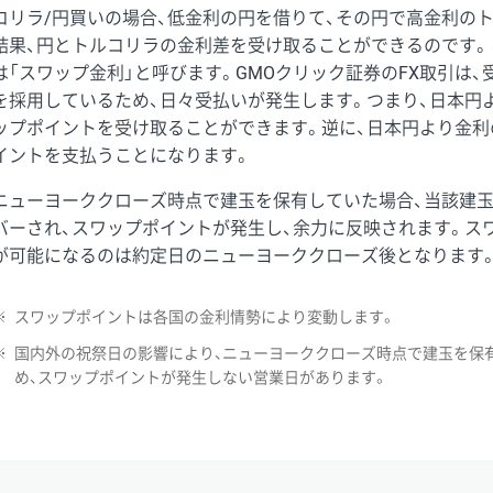
コリラ/円買いの場合、低金利の円を借りて、その円で高金利の
結果、円とトルコリラの金利差を受け取ることができるのです。
は「スワップ金利」と呼びます。GMOクリック証券のFX取引は
を採用しているため、日々受払いが発生します。つまり、日本円
ップポイントを受け取ることができます。逆に、日本円より金利
イントを支払うことになります。
ニューヨーククローズ時点で建玉を保有していた場合、当該建
バーされ、スワップポイントが発生し、余力に反映されます。ス
が可能になるのは約定日のニューヨーククローズ後となります
※
スワップポイントは各国の金利情勢により変動します。
※
国内外の祝祭日の影響により、ニューヨーククローズ時点で建玉を保
め、スワップポイントが発生しない営業日があります。