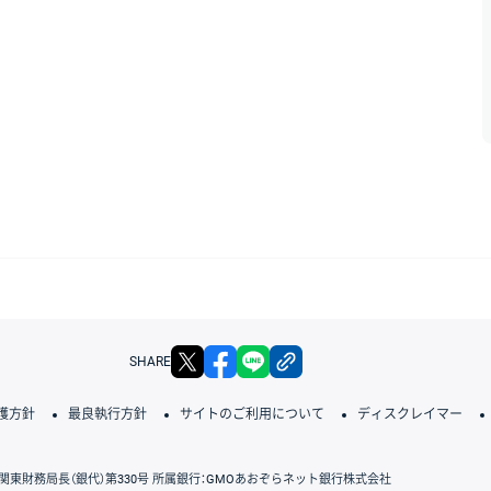
X
facebook
LINE
リンクをコピー
SHARE
護方針
最良執行方針
サイトのご利用について
ディスクレイマー
関東財務局長（銀代）第330号 所属銀行：GMOあおぞらネット銀行株式会社