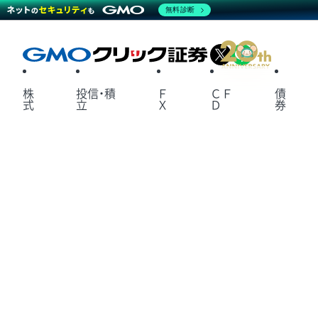
無料診断
X
LINE
株
投信・積
Ｆ
ＣＦ
債
式
立
Ｘ
Ｄ
券