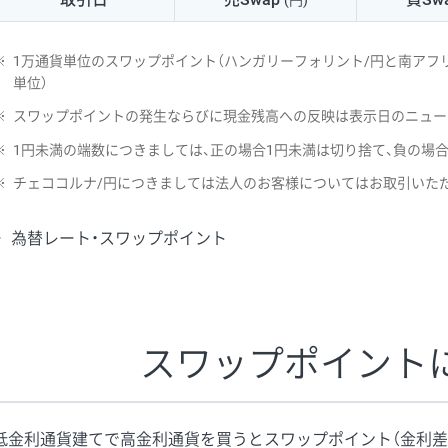
(円)
NZD/USD
41円
※
1万通貨単位のスワップポイント（ハンガリーフォリント/円と南アフリ
EUR/GBP
71円
単位）
※
スワップポイントの発生ならびに現金残高への反映は表示日のニュー
EUR/AUD
103円
※
1円未満の端数につきましては、正の場合1円未満は切り捨て、負の場
GBP/AUD
43円
※
チェココルナ/円につきましては法人のお客様についてはお取引いた
AUD/NZD
66円
為替レート・スワップポイント
EUR/CHF
111円
GBP/CHF
220円
USD/CHF
160円
スワップポイント
※2026/6/30の当社のスワップポイントおよび、同日の為替レート
※取引証拠金は同日の当社為替レート（ニューヨーククローズ・MIDレ
低金利通貨建てで高金利通貨を買うとスワップポイント（金利差
※ハンガリーフォリント/円と南アフリカランド/円とメキシコペソ/円