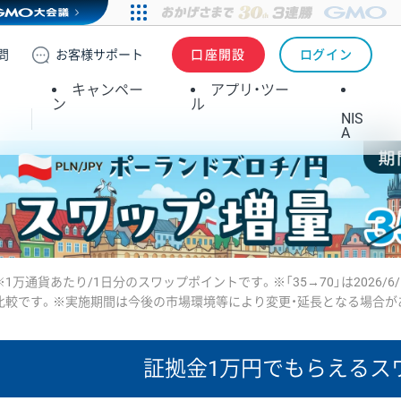
問
お客様
サポート
口座開設
ログイン
キャンペー
アプリ・ツー
ン
ル
NIS
A
※1万通貨あたり/1日分のスワップポイントです。※「35→70」は2026/6
比較です。※実施期間は今後の市場環境等により変更・延長となる場合が
証拠金1万円で
もらえるス