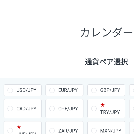
証拠金1万円あたりのスワップポイントは、取引の資金効率
CHF/JPY、EUR/USD、GBP/USD、NZD/USD、EUR/GBP、E
す。
カレンダー
1万通貨
あたりの
通貨ペア
1日の
スワップ
取引
ポイント
▲
▼
昇順
降順
通貨ペア選択
USD/JPY
154円
EUR/JPY
75円
USD/JPY
EUR/JPY
GBP/JPY
GBP/JPY
170円
★
AUD/JPY
106円
CAD/JPY
CHF/JPY
TRY/JPY
NZD/JPY
28円
★
ZAR/JPY
MXN/JPY