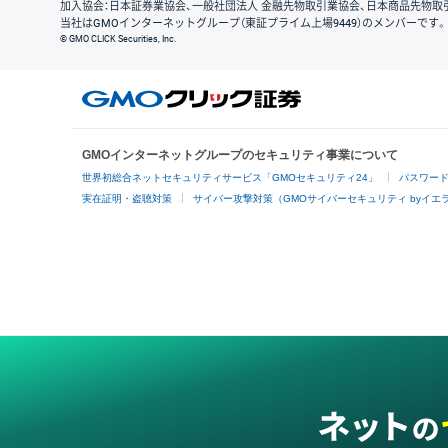
加入協会：日本証券業協会、一般社団法人 金融先物取引業協会、日本商品先物取
当社はGMOインターネットグループ（東証プライム上場9449）のメンバーです。
© GMO CLICK Securities, Inc.
GMOインターネットグループのセキュリティ事業について
世界初総合ネットセキュリティサービス「GMOセキュリティ24」
パスワー
実在証明・盗聴対策
サイバー攻撃対策（GMOサイバーセキュリティ byイエ