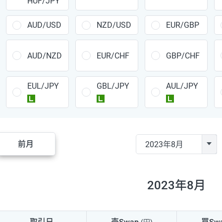
HUF/JPY
CAD/JPY
38円
CHF/JPY
34円
AUD/USD
NZD/USD
EUR/GBP
TRY/JPY
26円
AUD/NZD
EUR/CHF
GBP/CHF
CZK/JPY
7円
EUL/JPY
GBL/JPY
AUL/JPY
PLN/JPY
35円
ラージ
ラージ
ラージ
HUF/JPY
16円
ZAR/JPY
130円
前月
MXN/JPY
140円
EUR/USD
74円
2023年8月
GBP/USD
4円
AUD/USD
16円
取引日
売Swap
買Sw