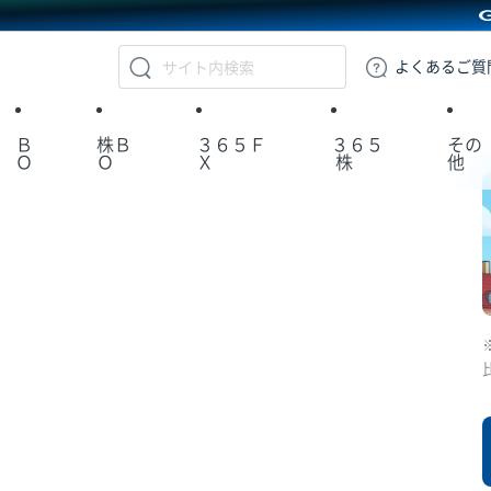
GMOクリック証券
よくある
ご質
Ｂ
株Ｂ
３６５Ｆ
３６５
その
Ｏ
Ｏ
Ｘ
株
他