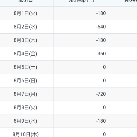
(円)
NZD/USD
41円
8月1日(火)
-180
EUR/GBP
71円
8月2日(水)
-540
EUR/AUD
103円
8月3日(木)
-180
GBP/AUD
43円
8月4日(金)
-360
AUD/NZD
66円
8月5日(土)
0
EUR/CHF
111円
8月6日(日)
0
GBP/CHF
220円
8月7日(月)
-720
USD/CHF
160円
8月8日(火)
0
8月9日(水)
-180
※取引証拠金は同日の当社為替レート（ニューヨーククローズ・MIDレ
8月10日(木)
0
※ハンガリーフォリント/円と南アフリカランド/円とメキシコペソ/円