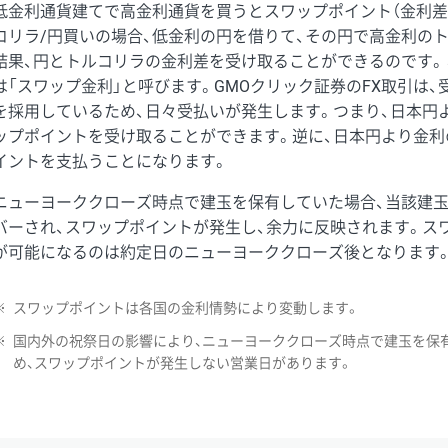
低金利通貨建てで高金利通貨を買うとスワップポイント（金利差
コリラ/円買いの場合、低金利の円を借りて、その円で高金利の
結果、円とトルコリラの金利差を受け取ることができるのです。
は「スワップ金利」と呼びます。GMOクリック証券のFX取引は
を採用しているため、日々受払いが発生します。つまり、日本円
ップポイントを受け取ることができます。逆に、日本円より金利
イントを支払うことになります。
ニューヨーククローズ時点で建玉を保有していた場合、当該建
バーされ、スワップポイントが発生し、余力に反映されます。ス
が可能になるのは約定日のニューヨーククローズ後となります
※
スワップポイントは各国の金利情勢により変動します。
※
国内外の祝祭日の影響により、ニューヨーククローズ時点で建玉を保
め、スワップポイントが発生しない営業日があります。