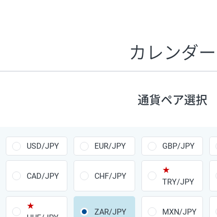
証拠金1万円あたりのスワップポイントは、取引の資金効率
CHF/JPY、EUR/USD、GBP/USD、NZD/USD、EUR/GBP、E
す。
カレンダー
1万通貨
あたりの
通貨ペア
1日の
スワップ
取引
ポイント
▲
▼
昇順
降順
通貨ペア選択
USD/JPY
154円
EUR/JPY
75円
USD/JPY
EUR/JPY
GBP/JPY
GBP/JPY
170円
★
AUD/JPY
106円
CAD/JPY
CHF/JPY
TRY/JPY
NZD/JPY
28円
★
ZAR/JPY
MXN/JPY