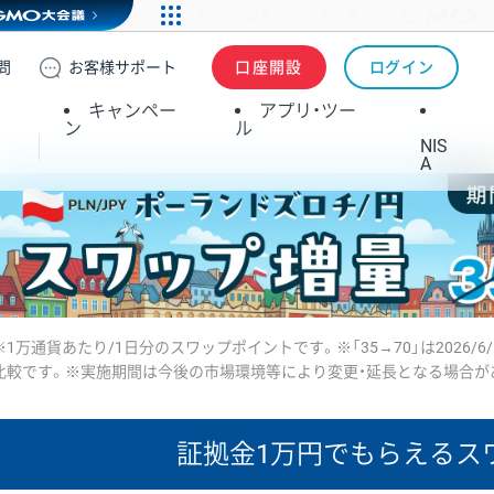
問
お客様
サポート
口座開設
ログイン
キャンペー
アプリ・ツー
ン
ル
NIS
A
※1万通貨あたり/1日分のスワップポイントです。※「35→70」は2026/6
比較です。※実施期間は今後の市場環境等により変更・延長となる場合が
証拠金1万円で
もらえるス