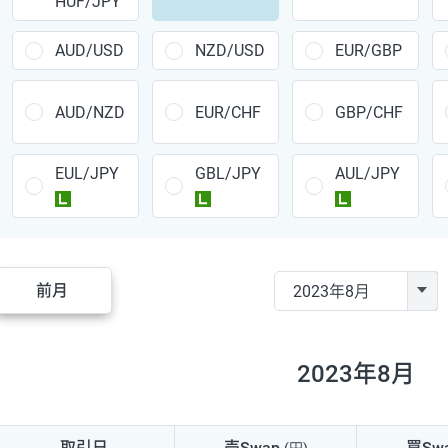
HUF/JPY
CAD/JPY
38円
CHF/JPY
34円
AUD/USD
NZD/USD
EUR/GBP
TRY/JPY
26円
AUD/NZD
EUR/CHF
GBP/CHF
CZK/JPY
7円
EUL/JPY
GBL/JPY
AUL/JPY
PLN/JPY
35円
ラージ
ラージ
ラージ
HUF/JPY
16円
ZAR/JPY
130円
前月
MXN/JPY
140円
EUR/USD
74円
2023年8月
GBP/USD
4円
AUD/USD
16円
取引日
売Swap
買Sw