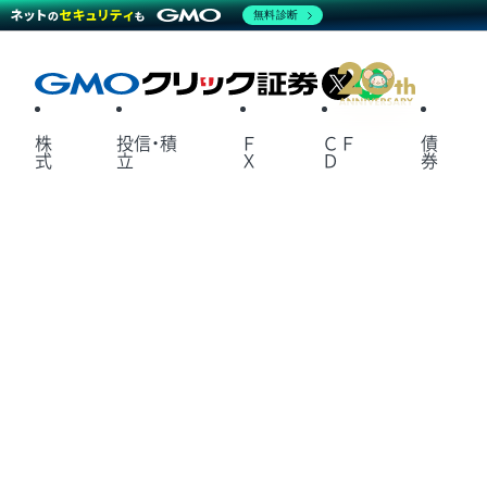
無料診断
X
LINE
株
投信・積
Ｆ
ＣＦ
債
式
立
Ｘ
Ｄ
券