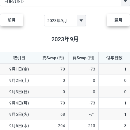
GBP/JPY
170円
86,230円
19.7円
AUD/JPY
106円
44,990円
23.5円
前月
翌月
NZD/JPY
28円
36,920円
7.5円
CAD/JPY
38円
45,810円
8.2円
2023年9月
CHF/JPY
34円
80,440円
4.2円
取引日
売Swap
(円)
買Swap
(円)
付与日数
TRY/JPY
26円
1,400円
185.7円
CZK/JPY
7円
3,060円
22.8円
9月1日(金)
70
-73
1
PLN/JPY
35円
17,280円
20.2円
9月2日(土)
0
0
0
HUF/JPY
16円
2,090円
76.5円
9月3日(日)
0
0
0
ZAR/JPY
130円
39,680円
32.7円
9月4日(月)
70
-73
1
MXN/JPY
140円
37,180円
37.6円
9月5日(火)
68
-71
1
EUR/USD
74円
74,270円
9.9円
9月6日(水)
204
-213
3
GBP/USD
4円
86,230円
0.4円