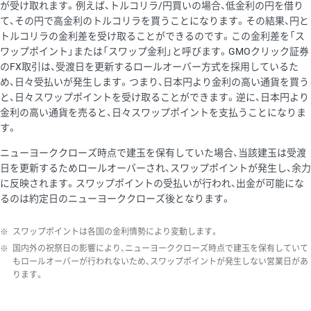
が受け取れます。例えば、トルコリラ/円買いの場合、低金利の円を借り
て、その円で高金利のトルコリラを買うことになります。その結果、円と
トルコリラの金利差を受け取ることができるのです。この金利差を「ス
ワップポイント」または「スワップ金利」と呼びます。GMOクリック証券
のFX取引は、受渡日を更新するロールオーバー方式を採用しているた
め、日々受払いが発生します。つまり、日本円より金利の高い通貨を買う
と、日々スワップポイントを受け取ることができます。逆に、日本円より
金利の高い通貨を売ると、日々スワップポイントを支払うことになりま
す。
ニューヨーククローズ時点で建玉を保有していた場合、当該建玉は受渡
日を更新するためロールオーバーされ、スワップポイントが発生し、余力
に反映されます。スワップポイントの受払いが行われ、出金が可能にな
るのは約定日のニューヨーククローズ後となります。
※
スワップポイントは各国の金利情勢により変動します。
※
国内外の祝祭日の影響により、ニューヨーククローズ時点で建玉を保有していて
もロールオーバーが行われないため、スワップポイントが発生しない営業日があ
ります。