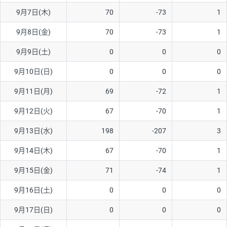
9月7日(木)
70
-73
1
AUD/USD
16円
44,990円
3.5円
9月8日(金)
70
-73
1
NZD/USD
41円
36,920円
11.1円
9月9日(土)
0
0
0
EUR/GBP
71円
74,270円
9.5円
EUR/AUD
103円
74,270円
13.8円
9月10日(日)
0
0
0
GBP/AUD
43円
86,230円
4.9円
9月11日(月)
69
-72
1
AUD/NZD
66円
44,990円
14.6円
9月12日(火)
67
-70
1
EUR/CHF
111円
74,270円
14.9円
9月13日(水)
198
-207
3
GBP/CHF
220円
86,230円
25.5円
9月14日(木)
67
-70
1
USD/CHF
160円
65,030円
24.6円
9月15日(金)
71
-74
1
※2026/6/30の当社のスワップポイントおよび、同日の為替レート
9月16日(土)
0
0
0
に基づいて算出。
※取引証拠金は同日の当社為替レート（ニューヨーククローズ・
9月17日(日)
0
0
0
MIDレート）に基づいて算出。
※ハンガリーフォリント/円と南アフリカランド/円とメキシコペ