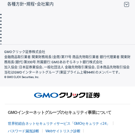
各種方針・規程・会社案内
取引規程・約款
サイトマップ
その他のご案内
個人情報保護方針
最良執行方針
サイトのご利用について
ディスクレイマー
信託保全
リスク説明
会社案内
GMOクリック証券株式会社
金融商品取引業者 関東財務局長（金商）第77号 商品先物取引業者 銀行代理業者 関東財
務局長（銀代）第330号 所属銀行：GMOあおぞらネット銀行株式会社
加入協会：日本証券業協会、一般社団法人 金融先物取引業協会、日本商品先物取引協会
当社はGMOインターネットグループ（東証プライム上場9449）のメンバーです。
© GMO CLICK Securities, Inc.
GMOインターネットグループのセキュリティ事業について
世界初総合ネットセキュリティサービス「GMOセキュリティ24」
パスワード漏洩診断
Webサイトリスク診断