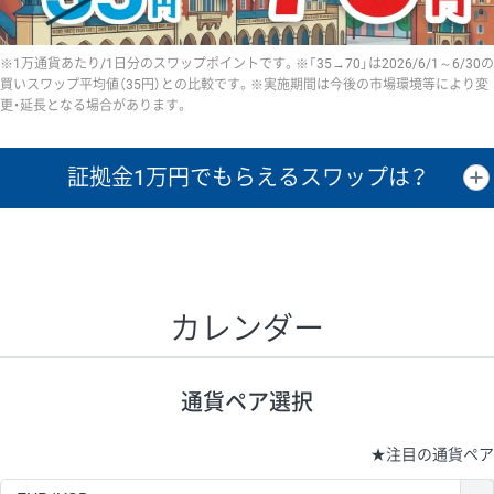
※1万通貨あたり/1日分のスワップポイントです。※「35→70」は2026/6/1～6/30の
買いスワップ平均値（35円）との比較です。※実施期間は今後の市場環境等により変
更・延長となる場合があります。
証拠金1万円で
もらえるスワップは？
証拠金1万円あたりのスワップポイントは、取引の資金効率を示した参
考値です。
CHF/JPY、EUR/USD、GBP/USD、NZD/USD、EUR/GBP、EUR/AUD、
GBP/AUDは売スワップの値です。
カレンダー
1万通貨
証拠金
あたりの
1日の
1万円あたりの
通貨ペア
取引証拠金
スワップ
ポイント
スワップ
ポイント
通貨ペア選択
▲
▼
昇順
降順
昇順
降順
昇順
降順
USD/JPY
154円
65,020円
23.6円
★
注目の通貨ペア
EUR/JPY
75円
74,270円
10円