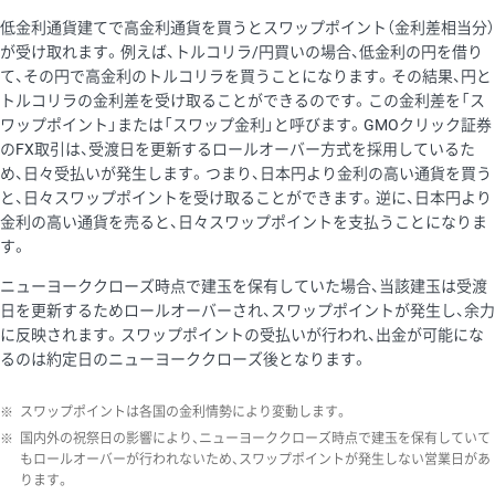
低金利通貨建てで高金利通貨を買うとスワップポイント（金利差相当分）
が受け取れます。例えば、トルコリラ/円買いの場合、低金利の円を借り
て、その円で高金利のトルコリラを買うことになります。その結果、円と
トルコリラの金利差を受け取ることができるのです。この金利差を「ス
ワップポイント」または「スワップ金利」と呼びます。GMOクリック証券
のFX取引は、受渡日を更新するロールオーバー方式を採用しているた
め、日々受払いが発生します。つまり、日本円より金利の高い通貨を買う
と、日々スワップポイントを受け取ることができます。逆に、日本円より
金利の高い通貨を売ると、日々スワップポイントを支払うことになりま
す。
ニューヨーククローズ時点で建玉を保有していた場合、当該建玉は受渡
日を更新するためロールオーバーされ、スワップポイントが発生し、余力
に反映されます。スワップポイントの受払いが行われ、出金が可能にな
るのは約定日のニューヨーククローズ後となります。
※
スワップポイントは各国の金利情勢により変動します。
※
国内外の祝祭日の影響により、ニューヨーククローズ時点で建玉を保有していて
もロールオーバーが行われないため、スワップポイントが発生しない営業日があ
ります。