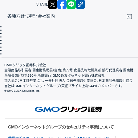
X
facebook
LINE
リンクをコピー
SHARE
各種方針・規程・会社案内
取引規程・約款
サイトマップ
その他のご案内
個人情報保護方針
最良執行方針
サイトのご利用について
ディスクレイマー
信託保全
リスク説明
会社案内
GMOクリック証券株式会社
金融商品取引業者 関東財務局長（金商）第77号 商品先物取引業者 銀行代理業者 関東財
務局長（銀代）第330号 所属銀行：GMOあおぞらネット銀行株式会社
加入協会：日本証券業協会、一般社団法人 金融先物取引業協会、日本商品先物取引協会
当社はGMOインターネットグループ（東証プライム上場9449）のメンバーです。
© GMO CLICK Securities, Inc.
GMOインターネットグループのセキュリティ事業について