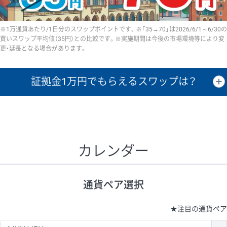
※1万通貨あたり/1日分のスワップポイントです。※「35→70」は2026/6/1～6/30の
買いスワップ平均値（35円）との比較です。※実施期間は今後の市場環境等により変
更・延長となる場合があります。
証拠金1万円で
もらえるスワップは？
証拠金1万円あたりのスワップポイントは、取引の資金効率を示した参
考値です。
CHF/JPY、EUR/USD、GBP/USD、NZD/USD、EUR/GBP、EUR/AUD、
GBP/AUDは売スワップの値です。
カレンダー
1万通貨
証拠金
あたりの
1日の
1万円あたりの
通貨ペア
取引証拠金
スワップ
ポイント
スワップ
ポイント
通貨ペア選択
▲
▼
昇順
降順
昇順
降順
昇順
降順
USD/JPY
154円
65,020円
23.6円
★
注目の通貨ペア
EUR/JPY
75円
74,270円
10円