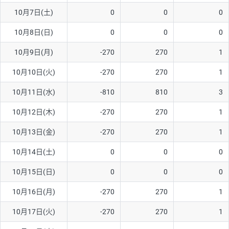
10月7日(土)
0
0
0
AUD/USD
16円
44,990円
3.5円
10月8日(日)
0
0
0
NZD/USD
41円
36,920円
11.1円
10月9日(月)
-270
270
1
EUR/GBP
71円
74,270円
9.5円
EUR/AUD
103円
74,270円
13.8円
10月10日(火)
-270
270
1
GBP/AUD
43円
86,230円
4.9円
10月11日(水)
-810
810
3
AUD/NZD
66円
44,990円
14.6円
10月12日(木)
-270
270
1
EUR/CHF
111円
74,270円
14.9円
10月13日(金)
-270
270
1
GBP/CHF
220円
86,230円
25.5円
10月14日(土)
0
0
0
USD/CHF
160円
65,030円
24.6円
10月15日(日)
0
0
0
10月16日(月)
-270
270
1
※取引証拠金は同日の当社為替レート（ニューヨーククローズ・
MIDレート）に基づいて算出。
10月17日(火)
-270
270
1
※ハンガリーフォリント/円と南アフリカランド/円とメキシコペ
ソ/円は10万通貨単位。