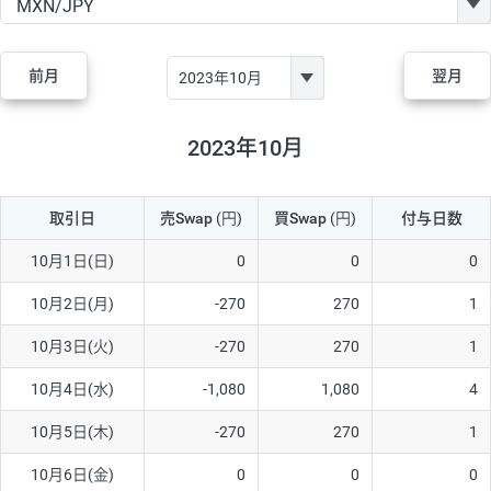
GBP/JPY
170円
86,230円
19.7円
AUD/JPY
106円
44,990円
23.5円
前月
翌月
NZD/JPY
28円
36,920円
7.5円
CAD/JPY
38円
45,810円
8.2円
2023年10月
CHF/JPY
34円
80,440円
4.2円
取引日
売Swap
(円)
買Swap
(円)
付与日数
TRY/JPY
26円
1,400円
185.7円
CZK/JPY
7円
3,060円
22.8円
10月1日(日)
0
0
0
PLN/JPY
35円
17,280円
20.2円
10月2日(月)
-270
270
1
HUF/JPY
16円
2,090円
76.5円
10月3日(火)
-270
270
1
ZAR/JPY
130円
39,680円
32.7円
10月4日(水)
-1,080
1,080
4
MXN/JPY
140円
37,180円
37.6円
10月5日(木)
-270
270
1
EUR/USD
74円
74,270円
9.9円
10月6日(金)
0
0
0
GBP/USD
4円
86,230円
0.4円