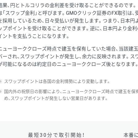
結果、円とトルコリラの金利差を受け取ることができるのです。
は「スワップ金利」と呼びます。GMOクリック証券のFX取引は
を採用しているため、日々受払いが発生します。つまり、日本円
ップポイントを受け取ることができます。逆に、日本円より金利
イントを支払うことになります。
ニューヨーククローズ時点で建玉を保有していた場合、当該建
バーされ、スワップポイントが発生し、余力に反映されます。ス
が可能になるのは約定日のニューヨーククローズ後となります
※
スワップポイントは各国の金利情勢により変動します。
※
国内外の祝祭日の影響により、ニューヨーククローズ時点で建玉を保
め、スワップポイントが発生しない営業日があります。
最短30分で取引開始！
本番