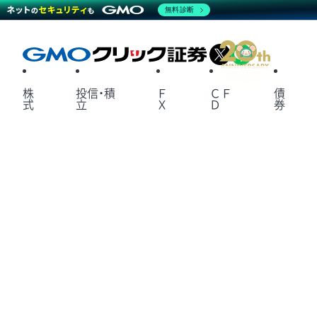
無料診断
X
LINE
株
投信・積
Ｆ
ＣＦ
債
式
立
Ｘ
Ｄ
券