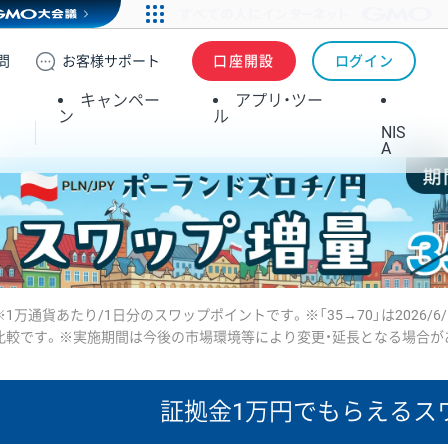
問
お客様
サポート
口座開設
ログイン
キャンペー
アプリ・ツー
ン
ル
NIS
A
※1万通貨あたり/1日分のスワップポイントです。※「35→70」は2026/6
比較です。※実施期間は今後の市場環境等により変更・延長となる場合が
証拠金1万円で
もらえるス