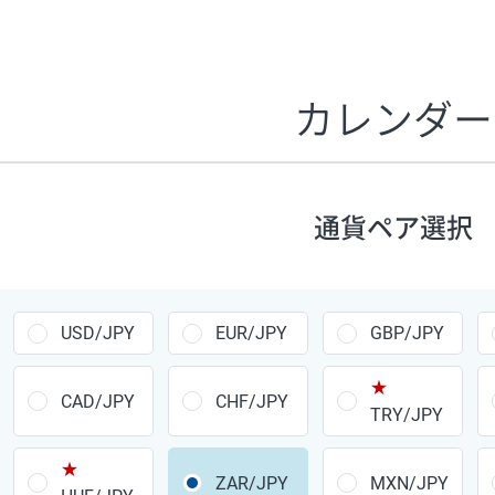
証拠金1万円あたりのスワップポイントは、取引の資金効率
CHF/JPY、EUR/USD、GBP/USD、NZD/USD、EUR/GBP、E
す。
カレンダー
1万通貨
あたりの
通貨ペア
1日の
スワップ
取引
ポイント
▲
▼
昇順
降順
通貨ペア選択
USD/JPY
154円
EUR/JPY
75円
USD/JPY
EUR/JPY
GBP/JPY
GBP/JPY
170円
★
AUD/JPY
106円
CAD/JPY
CHF/JPY
TRY/JPY
NZD/JPY
28円
★
ZAR/JPY
MXN/JPY