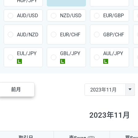
HUF/JPY
CAD/JPY
38円
CHF/JPY
34円
AUD/USD
NZD/USD
EUR/GBP
TRY/JPY
26円
AUD/NZD
EUR/CHF
GBP/CHF
CZK/JPY
7円
EUL/JPY
GBL/JPY
AUL/JPY
PLN/JPY
35円
ラージ
ラージ
ラージ
HUF/JPY
16円
ZAR/JPY
130円
前月
MXN/JPY
140円
EUR/USD
74円
2023年11月
GBP/USD
4円
AUD/USD
16円
取引日
売Swap
買Sw