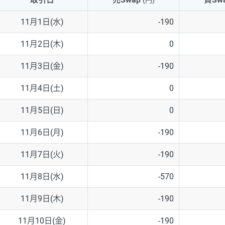
(円)
NZD/USD
41円
11月1日(水)
-190
EUR/GBP
71円
11月2日(木)
0
EUR/AUD
103円
11月3日(金)
-190
GBP/AUD
43円
11月4日(土)
0
AUD/NZD
66円
11月5日(日)
0
EUR/CHF
111円
11月6日(月)
-190
GBP/CHF
220円
11月7日(火)
-190
USD/CHF
160円
11月8日(水)
-570
11月9日(木)
-190
※取引証拠金は同日の当社為替レート（ニューヨーククローズ・MIDレ
11月10日(金)
-190
※ハンガリーフォリント/円と南アフリカランド/円とメキシコペソ/円