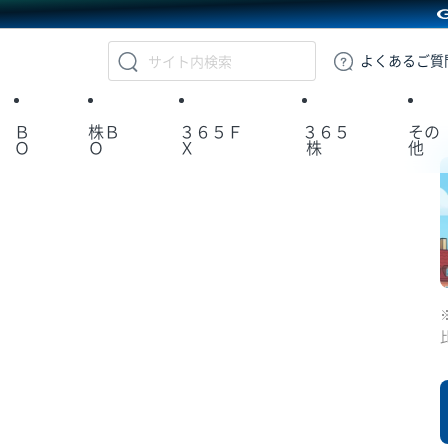
GMOクリック証券
よくある
ご質
Ｂ
株Ｂ
３６５Ｆ
３６５
その
Ｏ
Ｏ
Ｘ
株
他