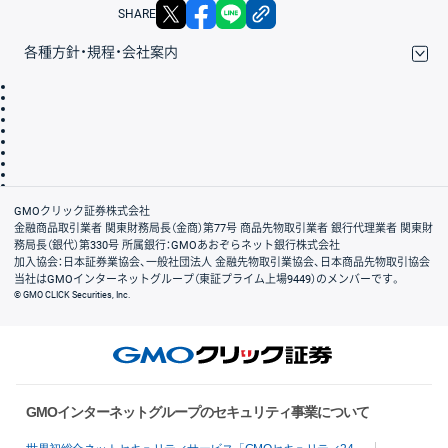
X
facebook
LINE
リンクをコピー
SHARE
各種方針・規程・会社案内
取引規程・約款
サイトマップ
その他のご案内
個人情報保護方針
最良執行方針
サイトのご利用について
ディスクレイマー
信託保全
リスク説明
会社案内
GMOクリック証券株式会社
金融商品取引業者 関東財務局長（金商）第77号 商品先物取引業者 銀行代理業者 関東財
務局長（銀代）第330号 所属銀行：GMOあおぞらネット銀行株式会社
加入協会：日本証券業協会、一般社団法人 金融先物取引業協会、日本商品先物取引協会
当社はGMOインターネットグループ（東証プライム上場9449）のメンバーです。
© GMO CLICK Securities, Inc.
GMOインターネットグループのセキュリティ事業について