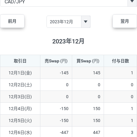
GBP/JPY
170円
86,230円
19.7円
AUD/JPY
106円
44,990円
23.5円
前月
翌月
NZD/JPY
28円
36,920円
7.5円
CAD/JPY
38円
45,810円
8.2円
2023年12月
CHF/JPY
34円
80,440円
4.2円
取引日
売Swap
(円)
買Swap
(円)
付与日数
TRY/JPY
26円
1,400円
185.7円
CZK/JPY
7円
3,060円
22.8円
12月1日(金)
-145
145
1
PLN/JPY
35円
17,280円
20.2円
12月2日(土)
0
0
0
HUF/JPY
16円
2,090円
76.5円
12月3日(日)
0
0
0
ZAR/JPY
130円
39,680円
32.7円
12月4日(月)
-150
150
1
MXN/JPY
140円
37,180円
37.6円
12月5日(火)
-150
150
1
EUR/USD
74円
74,270円
9.9円
12月6日(水)
-447
447
3
GBP/USD
4円
86,230円
0.4円