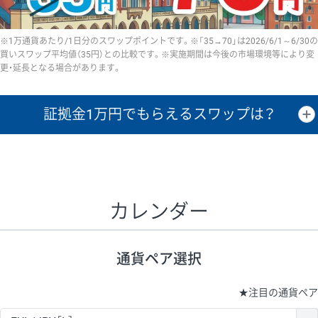
※1万通貨あたり/1日分のスワップポイントです。※「35→70」は2026/6/1～6/30の
買いスワップ平均値（35円）との比較です。※実施期間は今後の市場環境等により変
更・延長となる場合があります。
証拠金1万円で
もらえるスワップは？
証拠金1万円あたりのスワップポイントは、取引の資金効率を示した参
考値です。
CHF/JPY、EUR/USD、GBP/USD、NZD/USD、EUR/GBP、EUR/AUD、
GBP/AUDは売スワップの値です。
カレンダー
1万通貨
証拠金
あたりの
1日の
1万円あたりの
通貨ペア
取引証拠金
スワップ
ポイント
スワップ
ポイント
通貨ペア選択
▲
▼
昇順
降順
昇順
降順
昇順
降順
USD/JPY
154円
65,020円
23.6円
★
注目の通貨ペア
EUR/JPY
75円
74,270円
10円