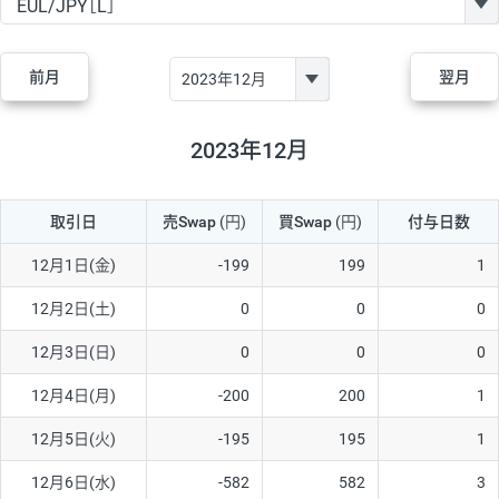
GBP/JPY
170円
86,230円
19.7円
AUD/JPY
106円
44,990円
23.5円
前月
翌月
NZD/JPY
28円
36,920円
7.5円
CAD/JPY
38円
45,810円
8.2円
2023年12月
CHF/JPY
34円
80,440円
4.2円
取引日
売Swap
(円)
買Swap
(円)
付与日数
TRY/JPY
26円
1,400円
185.7円
CZK/JPY
7円
3,060円
22.8円
12月1日(金)
-199
199
1
PLN/JPY
35円
17,280円
20.2円
12月2日(土)
0
0
0
HUF/JPY
16円
2,090円
76.5円
12月3日(日)
0
0
0
ZAR/JPY
130円
39,680円
32.7円
12月4日(月)
-200
200
1
MXN/JPY
140円
37,180円
37.6円
12月5日(火)
-195
195
1
EUR/USD
74円
74,270円
9.9円
12月6日(水)
-582
582
3
GBP/USD
4円
86,230円
0.4円