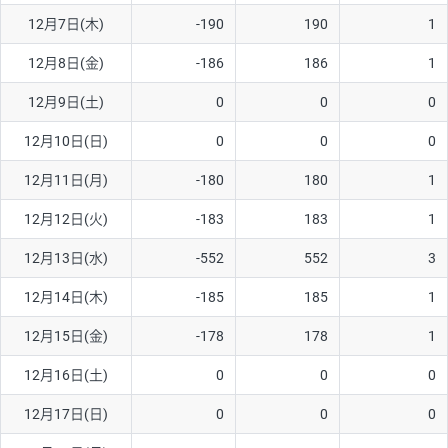
12月7日(木)
-190
190
1
AUD/USD
16円
44,990円
3.5円
12月8日(金)
-186
186
1
NZD/USD
41円
36,920円
11.1円
12月9日(土)
0
0
0
EUR/GBP
71円
74,270円
9.5円
EUR/AUD
103円
74,270円
13.8円
12月10日(日)
0
0
0
GBP/AUD
43円
86,230円
4.9円
12月11日(月)
-180
180
1
AUD/NZD
66円
44,990円
14.6円
12月12日(火)
-183
183
1
EUR/CHF
111円
74,270円
14.9円
12月13日(水)
-552
552
3
GBP/CHF
220円
86,230円
25.5円
12月14日(木)
-185
185
1
USD/CHF
160円
65,030円
24.6円
12月15日(金)
-178
178
1
12月16日(土)
0
0
0
※取引証拠金は同日の当社為替レート（ニューヨーククローズ・
MIDレート）に基づいて算出。
12月17日(日)
0
0
0
※ハンガリーフォリント/円と南アフリカランド/円とメキシコペ
ソ/円は10万通貨単位。