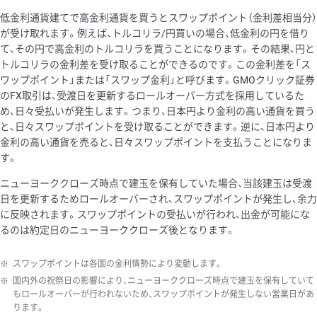
低金利通貨建てで高金利通貨を買うとスワップポイント（金利差相当分）
が受け取れます。例えば、トルコリラ/円買いの場合、低金利の円を借り
て、その円で高金利のトルコリラを買うことになります。その結果、円と
トルコリラの金利差を受け取ることができるのです。この金利差を「ス
ワップポイント」または「スワップ金利」と呼びます。GMOクリック証券
のFX取引は、受渡日を更新するロールオーバー方式を採用しているた
め、日々受払いが発生します。つまり、日本円より金利の高い通貨を買う
と、日々スワップポイントを受け取ることができます。逆に、日本円より
金利の高い通貨を売ると、日々スワップポイントを支払うことになりま
す。
ニューヨーククローズ時点で建玉を保有していた場合、当該建玉は受渡
日を更新するためロールオーバーされ、スワップポイントが発生し、余力
に反映されます。スワップポイントの受払いが行われ、出金が可能にな
るのは約定日のニューヨーククローズ後となります。
※
スワップポイントは各国の金利情勢により変動します。
※
国内外の祝祭日の影響により、ニューヨーククローズ時点で建玉を保有していて
もロールオーバーが行われないため、スワップポイントが発生しない営業日があ
ります。