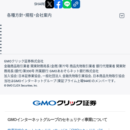
X
facebook
LINE
リンクをコピー
SHARE
各種方針・規程・会社案内
取引規程・約款
サイトマップ
その他のご案内
個人情報保護方針
最良執行方針
サイトのご利用について
ディスクレイマー
信託保全
リスク説明
会社案内
GMOクリック証券株式会社
金融商品取引業者 関東財務局長（金商）第77号 商品先物取引業者 銀行代理業者 関東財
務局長（銀代）第330号 所属銀行：GMOあおぞらネット銀行株式会社
加入協会：日本証券業協会、一般社団法人 金融先物取引業協会、日本商品先物取引協会
当社はGMOインターネットグループ（東証プライム上場9449）のメンバーです。
© GMO CLICK Securities, Inc.
GMOインターネットグループのセキュリティ事業について