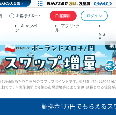
問
お客様
サポート
口座開設
ログイン
キャンペー
アプリ・ツー
ン
ル
NIS
A
※1万通貨あたり/1日分のスワップポイントです。※「35→70」は2026/6
比較です。※実施期間は今後の市場環境等により変更・延長となる場合が
証拠金1万円で
もらえるス