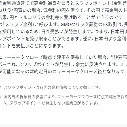
低金利通貨建てで高金利通貨を買うとスワップポイント（金利差
コリラ/円買いの場合、低金利の円を借りて、その円で高金利の
結果、円とトルコリラの金利差を受け取ることができるのです。
は「スワップ金利」と呼びます。GMOクリック証券のFX取引は
を採用しているため、日々受払いが発生します。つまり、日本円
ップポイントを受け取ることができます。逆に、日本円より金利
イントを支払うことになります。
ニューヨーククローズ時点で建玉を保有していた場合、当該建
バーされ、スワップポイントが発生し、余力に反映されます。ス
が可能になるのは約定日のニューヨーククローズ後となります
※
スワップポイントは各国の金利情勢により変動します。
※
国内外の祝祭日の影響により、ニューヨーククローズ時点で建玉を保
め、スワップポイントが発生しない営業日があります。