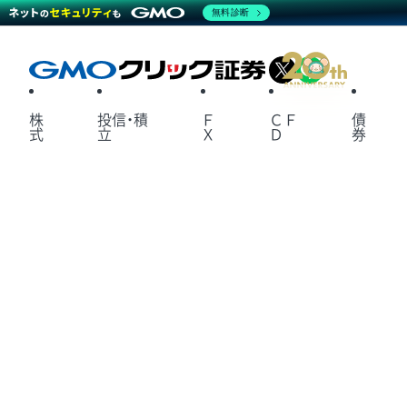
無料診断
X
LINE
株
投信・積
Ｆ
ＣＦ
債
式
立
Ｘ
Ｄ
券