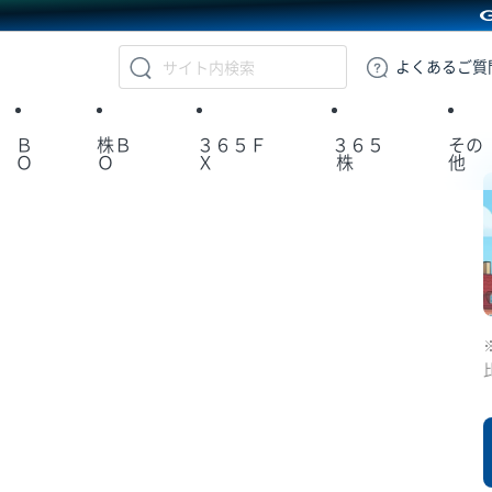
GMOクリック証券
よくある
ご質
Ｂ
株Ｂ
３６５Ｆ
３６５
その
Ｏ
Ｏ
Ｘ
株
他