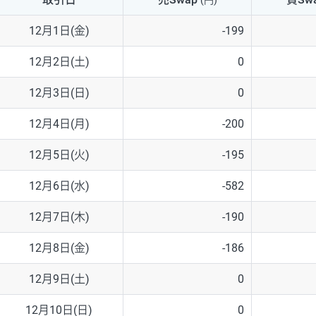
(円)
NZD/USD
41円
12月1日(金)
-199
EUR/GBP
71円
12月2日(土)
0
EUR/AUD
103円
12月3日(日)
0
GBP/AUD
43円
12月4日(月)
-200
AUD/NZD
66円
12月5日(火)
-195
EUR/CHF
111円
12月6日(水)
-582
GBP/CHF
220円
12月7日(木)
-190
USD/CHF
160円
12月8日(金)
-186
12月9日(土)
0
※取引証拠金は同日の当社為替レート（ニューヨーククローズ・MIDレ
12月10日(日)
0
※ハンガリーフォリント/円と南アフリカランド/円とメキシコペソ/円