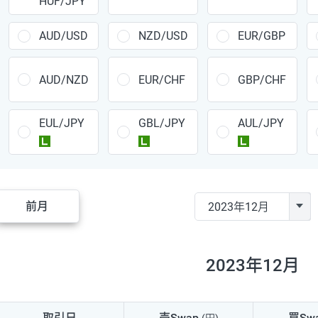
HUF/JPY
CAD/JPY
38円
CHF/JPY
34円
AUD/USD
NZD/USD
EUR/GBP
TRY/JPY
26円
AUD/NZD
EUR/CHF
GBP/CHF
CZK/JPY
7円
EUL/JPY
GBL/JPY
AUL/JPY
PLN/JPY
35円
ラージ
ラージ
ラージ
HUF/JPY
16円
ZAR/JPY
130円
前月
MXN/JPY
140円
EUR/USD
74円
2023年12月
GBP/USD
4円
AUD/USD
16円
取引日
売Swap
買Sw