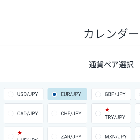
証拠金1万円あたりのスワップポイントは、取引の資金効率
CHF/JPY、EUR/USD、GBP/USD、NZD/USD、EUR/GBP、E
す。
カレンダー
1万通貨
あたりの
通貨ペア
1日の
スワップ
取引
ポイント
▲
▼
昇順
降順
通貨ペア選択
USD/JPY
154円
EUR/JPY
75円
USD/JPY
EUR/JPY
GBP/JPY
GBP/JPY
170円
★
AUD/JPY
106円
CAD/JPY
CHF/JPY
TRY/JPY
NZD/JPY
28円
★
ZAR/JPY
MXN/JPY