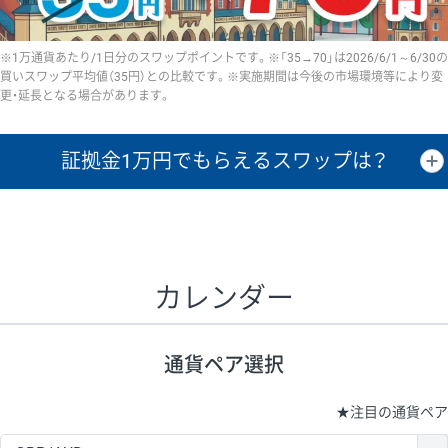
※1万通貨あたり/1日分のスワップポイントです。※「35→70」は2026/6/1～6/30の
買いスワップ平均値（35円）との比較です。※実施期間は今後の市場環境等により変
更・延長となる場合があります。
証拠金1万円で
もらえるスワップは？
証拠金1万円あたりのスワップポイントは、取引の資金効率を示した参
考値です。
CHF/JPY、EUR/USD、GBP/USD、NZD/USD、EUR/GBP、EUR/AUD、
GBP/AUDは売スワップの値です。
カレンダー
1万通貨
証拠金
あたりの
1日の
1万円あたりの
通貨ペア
取引証拠金
スワップ
ポイント
スワップ
ポイント
通貨ペア選択
▲
▼
昇順
降順
昇順
降順
昇順
降順
USD/JPY
154円
65,020円
23.6円
★
注目の通貨ペア
EUR/JPY
75円
74,270円
10円