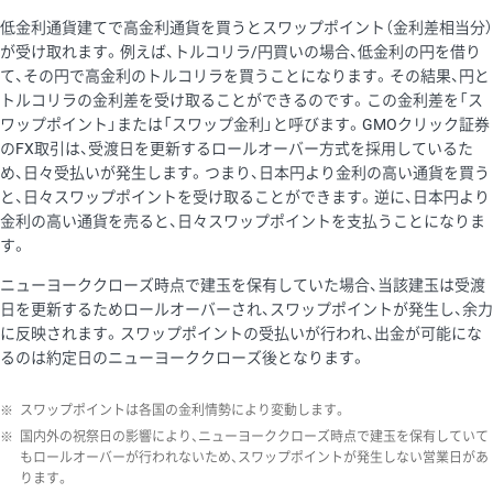
低金利通貨建てで高金利通貨を買うとスワップポイント（金利差相当分）
が受け取れます。例えば、トルコリラ/円買いの場合、低金利の円を借り
て、その円で高金利のトルコリラを買うことになります。その結果、円と
トルコリラの金利差を受け取ることができるのです。この金利差を「ス
ワップポイント」または「スワップ金利」と呼びます。GMOクリック証券
のFX取引は、受渡日を更新するロールオーバー方式を採用しているた
め、日々受払いが発生します。つまり、日本円より金利の高い通貨を買う
と、日々スワップポイントを受け取ることができます。逆に、日本円より
金利の高い通貨を売ると、日々スワップポイントを支払うことになりま
す。
ニューヨーククローズ時点で建玉を保有していた場合、当該建玉は受渡
日を更新するためロールオーバーされ、スワップポイントが発生し、余力
に反映されます。スワップポイントの受払いが行われ、出金が可能にな
るのは約定日のニューヨーククローズ後となります。
※
スワップポイントは各国の金利情勢により変動します。
※
国内外の祝祭日の影響により、ニューヨーククローズ時点で建玉を保有していて
もロールオーバーが行われないため、スワップポイントが発生しない営業日があ
ります。