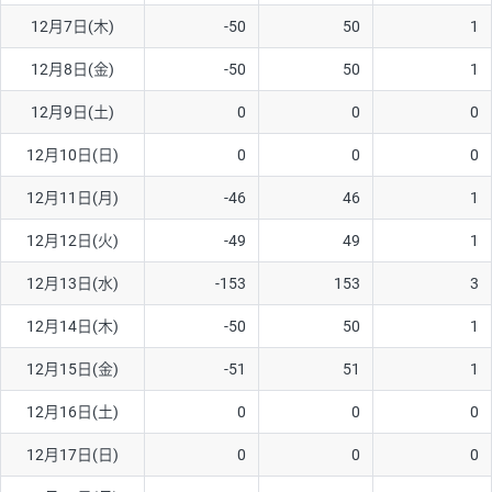
12月7日(木)
-50
50
1
AUD/USD
16円
44,990円
3.5円
12月8日(金)
-50
50
1
NZD/USD
41円
36,920円
11.1円
12月9日(土)
0
0
0
EUR/GBP
71円
74,270円
9.5円
EUR/AUD
103円
74,270円
13.8円
12月10日(日)
0
0
0
GBP/AUD
43円
86,230円
4.9円
12月11日(月)
-46
46
1
AUD/NZD
66円
44,990円
14.6円
12月12日(火)
-49
49
1
EUR/CHF
111円
74,270円
14.9円
12月13日(水)
-153
153
3
GBP/CHF
220円
86,230円
25.5円
12月14日(木)
-50
50
1
USD/CHF
160円
65,030円
24.6円
12月15日(金)
-51
51
1
※2026/6/30の当社のスワップポイントおよび、同日の為替レート
12月16日(土)
0
0
0
に基づいて算出。
※取引証拠金は同日の当社為替レート（ニューヨーククローズ・
12月17日(日)
0
0
0
MIDレート）に基づいて算出。
※ハンガリーフォリント/円と南アフリカランド/円とメキシコペ