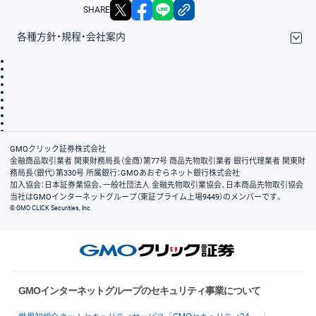
X
facebook
LINE
リンクをコピー
SHARE
各種方針・規程・会社案内
取引規程・約款
サイトマップ
その他のご案内
個人情報保護方針
最良執行方針
サイトのご利用について
ディスクレイマー
信託保全
リスク説明
会社案内
GMOクリック証券株式会社
金融商品取引業者 関東財務局長（金商）第77号 商品先物取引業者 銀行代理業者 関東財
務局長（銀代）第330号 所属銀行：GMOあおぞらネット銀行株式会社
加入協会：日本証券業協会、一般社団法人 金融先物取引業協会、日本商品先物取引協会
当社はGMOインターネットグループ（東証プライム上場9449）のメンバーです。
© GMO CLICK Securities, Inc.
GMOインターネットグループのセキュリティ事業について