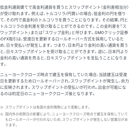
低金利通貨建てで高金利通貨を買うとスワップポイント（金利差相当分）
が受け取れます。例えば、トルコリラ/円買いの場合、低金利の円を借り
て、その円で高金利のトルコリラを買うことになります。その結果、円と
トルコリラの金利差を受け取ることができるのです。この金利差を「ス
ワップポイント」または「スワップ金利」と呼びます。GMOクリック証券
のFX取引は、受渡日を更新するロールオーバー方式を採用しているた
め、日々受払いが発生します。つまり、日本円より金利の高い通貨を買う
と、日々スワップポイントを受け取ることができます。逆に、日本円より
金利の高い通貨を売ると、日々スワップポイントを支払うことになりま
す。
ニューヨーククローズ時点で建玉を保有していた場合、当該建玉は受渡
日を更新するためロールオーバーされ、スワップポイントが発生し、余力
に反映されます。スワップポイントの受払いが行われ、出金が可能にな
るのは約定日のニューヨーククローズ後となります。
※
スワップポイントは各国の金利情勢により変動します。
※
国内外の祝祭日の影響により、ニューヨーククローズ時点で建玉を保有していて
もロールオーバーが行われないため、スワップポイントが発生しない営業日があ
ります。