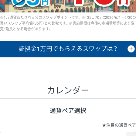
※1万通貨あたり/1日分のスワップポイントです。※「35→70」は2026/6/1～6/30の
買いスワップ平均値（35円）との比較です。※実施期間は今後の市場環境等により変
更・延長となる場合があります。
証拠金1万円で
もらえるスワップは？
証拠金1万円あたりのスワップポイントは、取引の資金効率を示した参
考値です。
CHF/JPY、EUR/USD、GBP/USD、NZD/USD、EUR/GBP、EUR/AUD、
GBP/AUDは売スワップの値です。
カレンダー
1万通貨
証拠金
あたりの
1日の
1万円あたりの
通貨ペア
取引証拠金
スワップ
ポイント
スワップ
ポイント
通貨ペア選択
▲
▼
昇順
降順
昇順
降順
昇順
降順
USD/JPY
154円
65,020円
23.6円
★
注目の通貨ペア
EUR/JPY
75円
74,270円
10円