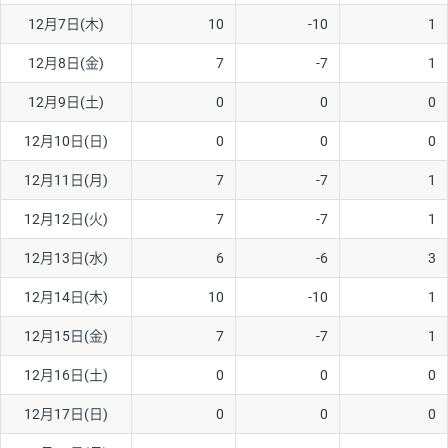
12月7日(木)
10
-10
1
AUD/USD
16円
44,990円
3.5円
12月8日(金)
7
-7
1
NZD/USD
41円
36,920円
11.1円
12月9日(土)
0
0
0
EUR/GBP
71円
74,270円
9.5円
EUR/AUD
103円
74,270円
13.8円
12月10日(日)
0
0
0
GBP/AUD
43円
86,230円
4.9円
12月11日(月)
7
-7
1
AUD/NZD
66円
44,990円
14.6円
12月12日(火)
7
-7
1
EUR/CHF
111円
74,270円
14.9円
12月13日(水)
6
-6
3
GBP/CHF
220円
86,230円
25.5円
12月14日(木)
10
-10
1
USD/CHF
160円
65,030円
24.6円
12月15日(金)
7
-7
1
※2026/6/30の当社のスワップポイントおよび、同日の為替レート
12月16日(土)
0
0
0
に基づいて算出。
※取引証拠金は同日の当社為替レート（ニューヨーククローズ・
12月17日(日)
0
0
0
MIDレート）に基づいて算出。
※ハンガリーフォリント/円と南アフリカランド/円とメキシコペ