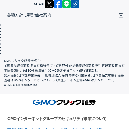
X
facebook
LINE
リンクをコピー
SHARE
各種方針・規程・会社案内
取引規程・約款
サイトマップ
その他のご案内
個人情報保護方針
最良執行方針
サイトのご利用について
ディスクレイマー
信託保全
リスク説明
会社案内
GMOクリック証券株式会社
金融商品取引業者 関東財務局長（金商）第77号 商品先物取引業者 銀行代理業者 関東財
務局長（銀代）第330号 所属銀行：GMOあおぞらネット銀行株式会社
加入協会：日本証券業協会、一般社団法人 金融先物取引業協会、日本商品先物取引協会
当社はGMOインターネットグループ（東証プライム上場9449）のメンバーです。
© GMO CLICK Securities, Inc.
GMOインターネットグループのセキュリティ事業について