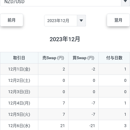
GBP/JPY
170円
86,230円
19.7円
AUD/JPY
106円
44,990円
23.5円
前月
翌月
NZD/JPY
28円
36,920円
7.5円
CAD/JPY
38円
45,810円
8.2円
2023年12月
CHF/JPY
34円
80,440円
4.2円
取引日
売Swap
(円)
買Swap
(円)
付与日数
TRY/JPY
26円
1,400円
185.7円
CZK/JPY
7円
3,060円
22.8円
12月1日(金)
2
-2
1
PLN/JPY
35円
17,280円
20.2円
12月2日(土)
0
0
0
HUF/JPY
16円
2,090円
76.5円
12月3日(日)
0
0
0
ZAR/JPY
130円
39,680円
32.7円
12月4日(月)
7
-7
1
MXN/JPY
140円
37,180円
37.6円
12月5日(火)
7
-7
1
EUR/USD
74円
74,270円
9.9円
12月6日(水)
21
-21
3
GBP/USD
4円
86,230円
0.4円