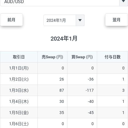
GBP/JPY
170円
86,230円
19.7円
AUD/JPY
106円
44,990円
23.5円
前月
翌月
NZD/JPY
28円
36,920円
7.5円
CAD/JPY
38円
45,810円
8.2円
2024年1月
CHF/JPY
34円
80,440円
4.2円
取引日
売Swap
(円)
買Swap
(円)
付与日数
TRY/JPY
26円
1,400円
185.7円
CZK/JPY
7円
3,060円
22.8円
1月1日(月)
0
0
0
PLN/JPY
35円
17,280円
20.2円
1月2日(火)
26
-36
1
HUF/JPY
16円
2,090円
76.5円
1月3日(水)
87
-117
3
ZAR/JPY
130円
39,680円
32.7円
1月4日(木)
30
-40
1
MXN/JPY
140円
37,180円
37.6円
1月5日(金)
35
-45
1
EUR/USD
74円
74,270円
9.9円
1月6日(土)
0
0
0
GBP/USD
4円
86,230円
0.4円