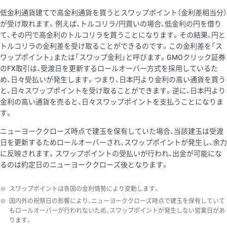
低金利通貨建てで高金利通貨を買うとスワップポイント（金利差相当分）
が受け取れます。例えば、トルコリラ/円買いの場合、低金利の円を借り
て、その円で高金利のトルコリラを買うことになります。その結果、円と
トルコリラの金利差を受け取ることができるのです。この金利差を「ス
ワップポイント」または「スワップ金利」と呼びます。GMOクリック証券
のFX取引は、受渡日を更新するロールオーバー方式を採用しているた
め、日々受払いが発生します。つまり、日本円より金利の高い通貨を買う
と、日々スワップポイントを受け取ることができます。逆に、日本円より
金利の高い通貨を売ると、日々スワップポイントを支払うことになりま
す。
ニューヨーククローズ時点で建玉を保有していた場合、当該建玉は受渡
日を更新するためロールオーバーされ、スワップポイントが発生し、余力
に反映されます。スワップポイントの受払いが行われ、出金が可能にな
るのは約定日のニューヨーククローズ後となります。
※
スワップポイントは各国の金利情勢により変動します。
※
国内外の祝祭日の影響により、ニューヨーククローズ時点で建玉を保有していて
もロールオーバーが行われないため、スワップポイントが発生しない営業日があ
ります。