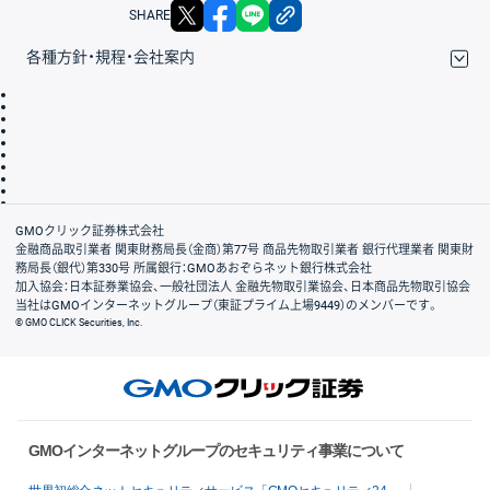
X
facebook
LINE
リンクをコピー
SHARE
各種方針・規程・会社案内
取引規程・約款
サイトマップ
その他のご案内
個人情報保護方針
最良執行方針
サイトのご利用について
ディスクレイマー
信託保全
リスク説明
会社案内
GMOクリック証券株式会社
金融商品取引業者 関東財務局長（金商）第77号 商品先物取引業者 銀行代理業者 関東財
務局長（銀代）第330号 所属銀行：GMOあおぞらネット銀行株式会社
加入協会：日本証券業協会、一般社団法人 金融先物取引業協会、日本商品先物取引協会
当社はGMOインターネットグループ（東証プライム上場9449）のメンバーです。
© GMO CLICK Securities, Inc.
GMOインターネットグループのセキュリティ事業について