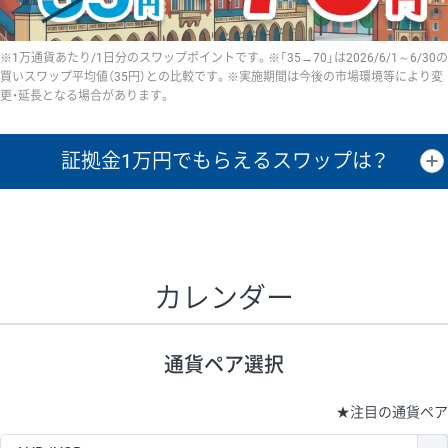
※1万通貨あたり/1日分のスワップポイントです。※「35→70」は2026/6/1～6/30の
買いスワップ平均値（35円）との比較です。※実施期間は今後の市場環境等により変
更・延長となる場合があります。
証拠金1万円で
もらえるスワップは？
証拠金1万円あたりのスワップポイントは、取引の資金効率を示した参
考値です。
CHF/JPY、EUR/USD、GBP/USD、NZD/USD、EUR/GBP、EUR/AUD、
GBP/AUDは売スワップの値です。
カレンダー
1万通貨
証拠金
あたりの
1日の
1万円あたりの
通貨ペア
取引証拠金
スワップ
ポイント
スワップ
ポイント
通貨ペア選択
▲
▼
昇順
降順
昇順
降順
昇順
降順
USD/JPY
154円
65,020円
23.6円
★
注目の通貨ペア
EUR/JPY
75円
74,270円
10円