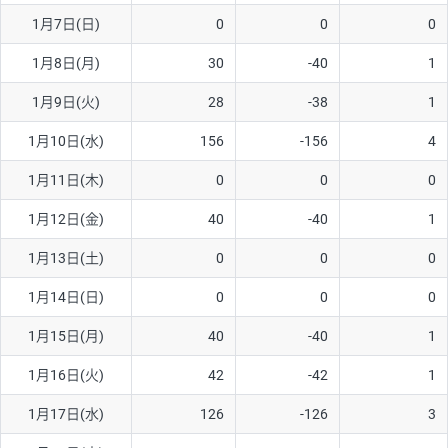
1月7日(日)
0
0
0
AUD/USD
16円
44,990円
3.5円
1月8日(月)
30
-40
1
NZD/USD
41円
36,920円
11.1円
1月9日(火)
28
-38
1
EUR/GBP
71円
74,270円
9.5円
EUR/AUD
103円
74,270円
13.8円
1月10日(水)
156
-156
4
GBP/AUD
43円
86,230円
4.9円
1月11日(木)
0
0
0
AUD/NZD
66円
44,990円
14.6円
1月12日(金)
40
-40
1
EUR/CHF
111円
74,270円
14.9円
1月13日(土)
0
0
0
GBP/CHF
220円
86,230円
25.5円
1月14日(日)
0
0
0
USD/CHF
160円
65,030円
24.6円
1月15日(月)
40
-40
1
※2026/6/30の当社のスワップポイントおよび、同日の為替レート
1月16日(火)
42
-42
1
に基づいて算出。
※取引証拠金は同日の当社為替レート（ニューヨーククローズ・
1月17日(水)
126
-126
3
MIDレート）に基づいて算出。
※ハンガリーフォリント/円と南アフリカランド/円とメキシコペ