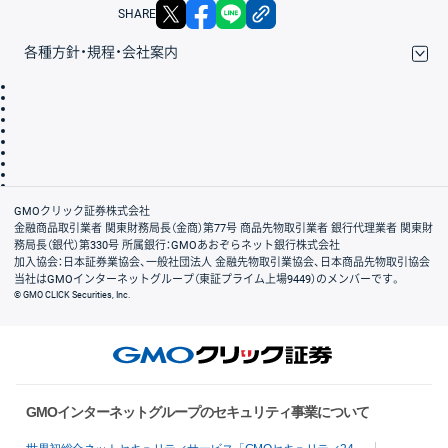
X
facebook
LINE
リンクをコピー
SHARE
各種方針・規程・会社案内
取引規程・約款
サイトマップ
その他のご案内
個人情報保護方針
最良執行方針
サイトのご利用について
ディスクレイマー
信託保全
リスク説明
会社案内
GMOクリック証券株式会社
金融商品取引業者 関東財務局長（金商）第77号 商品先物取引業者 銀行代理業者 関東財
務局長（銀代）第330号 所属銀行：GMOあおぞらネット銀行株式会社
加入協会：日本証券業協会、一般社団法人 金融先物取引業協会、日本商品先物取引協会
当社はGMOインターネットグループ（東証プライム上場9449）のメンバーです。
© GMO CLICK Securities, Inc.
GMOインターネットグループのセキュリティ事業について