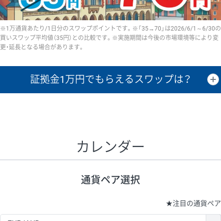
※1万通貨あたり/1日分のスワップポイントです。※「35→70」は2026/6/1～6/30の
買いスワップ平均値（35円）との比較です。※実施期間は今後の市場環境等により変
更・延長となる場合があります。
証拠金1万円で
もらえるスワップは？
証拠金1万円あたりのスワップポイントは、取引の資金効率を示した参
考値です。
CHF/JPY、EUR/USD、GBP/USD、NZD/USD、EUR/GBP、EUR/AUD、
GBP/AUDは売スワップの値です。
カレンダー
1万通貨
証拠金
あたりの
1日の
1万円あたりの
通貨ペア
取引証拠金
スワップ
ポイント
スワップ
ポイント
通貨ペア選択
▲
▼
昇順
降順
昇順
降順
昇順
降順
USD/JPY
154円
65,020円
23.6円
★
注目の通貨ペア
EUR/JPY
75円
74,270円
10円