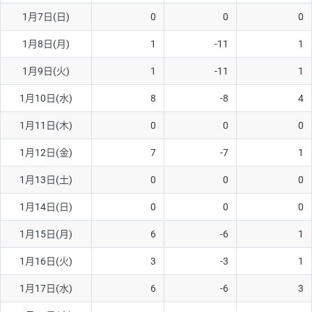
1月7日(日)
0
0
0
AUD/USD
16円
44,990円
3.5円
1月8日(月)
1
-11
1
NZD/USD
41円
36,920円
11.1円
1月9日(火)
1
-11
1
EUR/GBP
71円
74,270円
9.5円
EUR/AUD
103円
74,270円
13.8円
1月10日(水)
8
-8
4
GBP/AUD
43円
86,230円
4.9円
1月11日(木)
0
0
0
AUD/NZD
66円
44,990円
14.6円
1月12日(金)
7
-7
1
EUR/CHF
111円
74,270円
14.9円
1月13日(土)
0
0
0
GBP/CHF
220円
86,230円
25.5円
1月14日(日)
0
0
0
USD/CHF
160円
65,030円
24.6円
1月15日(月)
6
-6
1
1月16日(火)
3
-3
1
※取引証拠金は同日の当社為替レート（ニューヨーククローズ・
MIDレート）に基づいて算出。
1月17日(水)
6
-6
3
※ハンガリーフォリント/円と南アフリカランド/円とメキシコペ
ソ/円は10万通貨単位。