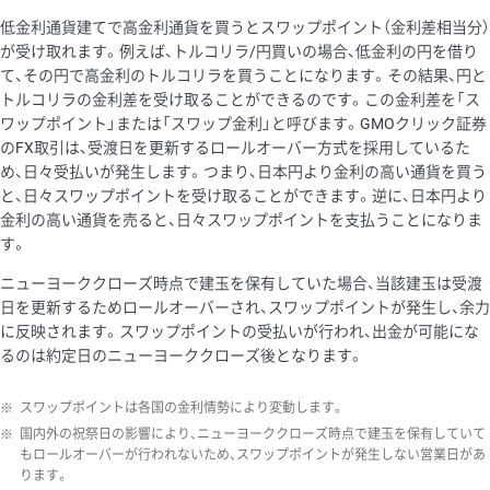
低金利通貨建てで高金利通貨を買うとスワップポイント（金利差相当分）
が受け取れます。例えば、トルコリラ/円買いの場合、低金利の円を借り
て、その円で高金利のトルコリラを買うことになります。その結果、円と
トルコリラの金利差を受け取ることができるのです。この金利差を「ス
ワップポイント」または「スワップ金利」と呼びます。GMOクリック証券
のFX取引は、受渡日を更新するロールオーバー方式を採用しているた
め、日々受払いが発生します。つまり、日本円より金利の高い通貨を買う
と、日々スワップポイントを受け取ることができます。逆に、日本円より
金利の高い通貨を売ると、日々スワップポイントを支払うことになりま
す。
ニューヨーククローズ時点で建玉を保有していた場合、当該建玉は受渡
日を更新するためロールオーバーされ、スワップポイントが発生し、余力
に反映されます。スワップポイントの受払いが行われ、出金が可能にな
るのは約定日のニューヨーククローズ後となります。
※
スワップポイントは各国の金利情勢により変動します。
※
国内外の祝祭日の影響により、ニューヨーククローズ時点で建玉を保有していて
もロールオーバーが行われないため、スワップポイントが発生しない営業日があ
ります。