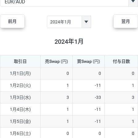
GBP/JPY
170円
86,230円
19.7円
AUD/JPY
106円
44,990円
23.5円
前月
翌月
NZD/JPY
28円
36,920円
7.5円
CAD/JPY
38円
45,810円
8.2円
2024年1月
CHF/JPY
34円
80,440円
4.2円
取引日
売Swap
(円)
買Swap
(円)
付与日数
TRY/JPY
26円
1,400円
185.7円
CZK/JPY
7円
3,060円
22.8円
1月1日(月)
0
0
0
PLN/JPY
35円
17,280円
20.2円
1月2日(火)
1
-11
1
HUF/JPY
16円
2,090円
76.5円
1月3日(水)
3
-33
3
ZAR/JPY
130円
39,680円
32.7円
1月4日(木)
1
-11
1
MXN/JPY
140円
37,180円
37.6円
1月5日(金)
1
-11
1
EUR/USD
74円
74,270円
9.9円
1月6日(土)
0
0
0
GBP/USD
4円
86,230円
0.4円