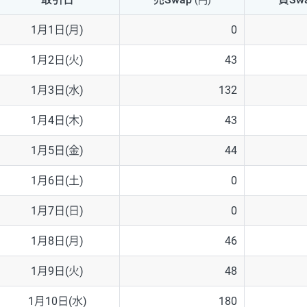
(円)
NZD/USD
41円
1月1日(月)
0
EUR/GBP
71円
1月2日(火)
43
EUR/AUD
103円
1月3日(水)
132
GBP/AUD
43円
1月4日(木)
43
AUD/NZD
66円
1月5日(金)
44
EUR/CHF
111円
1月6日(土)
0
GBP/CHF
220円
1月7日(日)
0
USD/CHF
160円
1月8日(月)
46
1月9日(火)
48
※2026/6/30の当社のスワップポイントおよび、同日の為替レート
※取引証拠金は同日の当社為替レート（ニューヨーククローズ・MIDレ
1月10日(水)
180
※ハンガリーフォリント/円と南アフリカランド/円とメキシコペソ/円