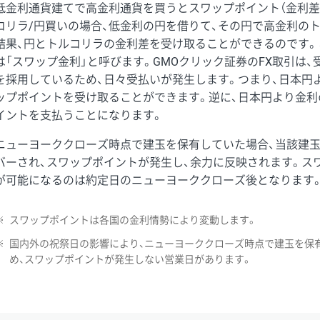
低金利通貨建てで高金利通貨を買うとスワップポイント（金利差
コリラ/円買いの場合、低金利の円を借りて、その円で高金利の
結果、円とトルコリラの金利差を受け取ることができるのです。
は「スワップ金利」と呼びます。GMOクリック証券のFX取引は
を採用しているため、日々受払いが発生します。つまり、日本円
ップポイントを受け取ることができます。逆に、日本円より金利
イントを支払うことになります。
ニューヨーククローズ時点で建玉を保有していた場合、当該建
バーされ、スワップポイントが発生し、余力に反映されます。ス
が可能になるのは約定日のニューヨーククローズ後となります
※
スワップポイントは各国の金利情勢により変動します。
※
国内外の祝祭日の影響により、ニューヨーククローズ時点で建玉を保
め、スワップポイントが発生しない営業日があります。