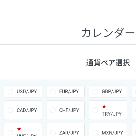
証拠金1万円あたりのスワップポイントは、取引の資金効率
CHF/JPY、EUR/USD、GBP/USD、NZD/USD、EUR/GBP、E
す。
カレンダー
1万通貨
あたりの
通貨ペア
1日の
スワップ
取引
ポイント
▲
▼
昇順
降順
通貨ペア選択
USD/JPY
154円
EUR/JPY
75円
USD/JPY
EUR/JPY
GBP/JPY
GBP/JPY
170円
★
AUD/JPY
106円
CAD/JPY
CHF/JPY
TRY/JPY
NZD/JPY
28円
★
ZAR/JPY
MXN/JPY