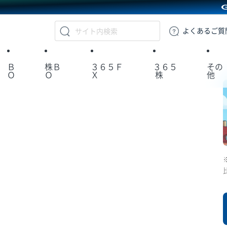
GMOクリック証券
よくある
ご質
Ｂ
株Ｂ
３６５Ｆ
３６５
その
Ｏ
Ｏ
Ｘ
株
他