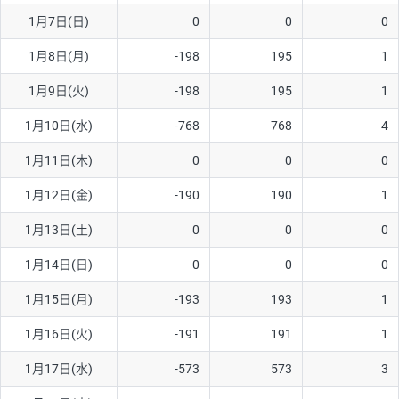
1月7日(日)
0
0
0
AUD/USD
12円
44,260円
2.7円
1月8日(月)
-198
195
1
NZD/USD
27円
37,070円
7.2円
1月9日(火)
-198
195
1
EUR/GBP
74円
72,660円
10.1円
EUR/AUD
102円
72,650円
14円
1月10日(水)
-768
768
4
GBP/AUD
32円
84,960円
3.7円
1月11日(木)
0
0
0
AUD/NZD
55円
44,260円
12.4円
1月12日(金)
-190
190
1
EUR/CHF
98円
72,680円
13.4円
1月13日(土)
0
0
0
GBP/CHF
210円
84,990円
24.7円
1月14日(日)
0
0
0
USD/CHF
148円
63,050円
23.4円
1月15日(月)
-193
193
1
1月16日(火)
-191
191
1
※取引証拠金は同日の当社為替レート（ニューヨーククローズ・
MIDレート）に基づいて算出。
1月17日(水)
-573
573
3
※ハンガリーフォリント/円と南アフリカランド/円とメキシコペ
ソ/円は10万通貨単位。