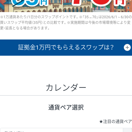
※1万通貨あたり/1日分のスワップポイントです。※「35→70」は2026/6/1～6/30の
買いスワップ平均値（35円）との比較です。※実施期間は今後の市場環境等により変
更・延長となる場合があります。
証拠金1万円で
もらえるスワップは？
証拠金1万円あたりのスワップポイントは、取引の資金効率を示した参
考値です。
CHF/JPY、EUR/USD、GBP/USD、NZD/USD、EUR/GBP、EUR/AUD、
GBP/AUDは売スワップの値です。
カレンダー
1万通貨
証拠金
あたりの
1日の
1万円あたりの
通貨ペア
取引証拠金
スワップ
ポイント
スワップ
ポイント
通貨ペア選択
▲
▼
昇順
降順
昇順
降順
昇順
降順
USD/JPY
161円
63,050円
25.5円
★
注目の通貨ペア
EUR/JPY
80円
72,570円
11円