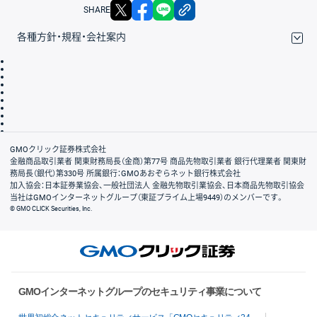
X
facebook
LINE
リンクをコピー
SHARE
各種方針・規程・会社案内
取引規程・約款
サイトマップ
その他のご案内
個人情報保護方針
最良執行方針
サイトのご利用について
ディスクレイマー
信託保全
リスク説明
会社案内
GMOクリック証券株式会社
金融商品取引業者 関東財務局長（金商）第77号 商品先物取引業者 銀行代理業者 関東財
務局長（銀代）第330号 所属銀行：GMOあおぞらネット銀行株式会社
加入協会：日本証券業協会、一般社団法人 金融先物取引業協会、日本商品先物取引協会
当社はGMOインターネットグループ（東証プライム上場9449）のメンバーです。
© GMO CLICK Securities, Inc.
GMOインターネットグループのセキュリティ事業について