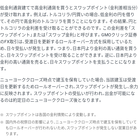
低金利通貨建てで高金利通貨を買うとスワップポイント（金利差相当分）
が受け取れます。例えば、トルコリラ/円買いの場合、低金利の円を借り
て、その円で高金利のトルコリラを買うことになります。その結果、円と
トルコリラの金利差を受け取ることができるのです。この金利差を「ス
ワップポイント」または「スワップ金利」と呼びます。GMOクリック証券
のFX取引は、受渡日を更新するロールオーバー方式を採用しているた
め、日々受払いが発生します。つまり、日本円より金利の高い通貨を買う
と、日々スワップポイントを受け取ることができます。逆に、日本円より
金利の高い通貨を売ると、日々スワップポイントを支払うことになりま
す。
ニューヨーククローズ時点で建玉を保有していた場合、当該建玉は受渡
日を更新するためロールオーバーされ、スワップポイントが発生し、余力
に反映されます。スワップポイントの受払いが行われ、出金が可能にな
るのは約定日のニューヨーククローズ後となります。
※
スワップポイントは各国の金利情勢により変動します。
※
国内外の祝祭日の影響により、ニューヨーククローズ時点で建玉を保有していて
もロールオーバーが行われないため、スワップポイントが発生しない営業日があ
ります。