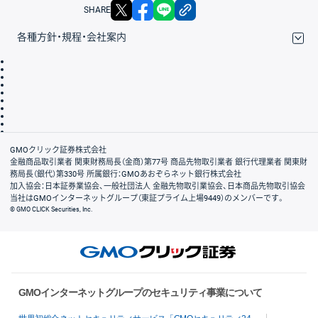
X
facebook
LINE
リンクをコピー
SHARE
各種方針・規程・会社案内
取引規程・約款
サイトマップ
その他のご案内
個人情報保護方針
最良執行方針
サイトのご利用について
ディスクレイマー
信託保全
リスク説明
会社案内
GMOクリック証券株式会社
金融商品取引業者 関東財務局長（金商）第77号 商品先物取引業者 銀行代理業者 関東財
務局長（銀代）第330号 所属銀行：GMOあおぞらネット銀行株式会社
加入協会：日本証券業協会、一般社団法人 金融先物取引業協会、日本商品先物取引協会
当社はGMOインターネットグループ（東証プライム上場9449）のメンバーです。
© GMO CLICK Securities, Inc.
GMOインターネットグループのセキュリティ事業について