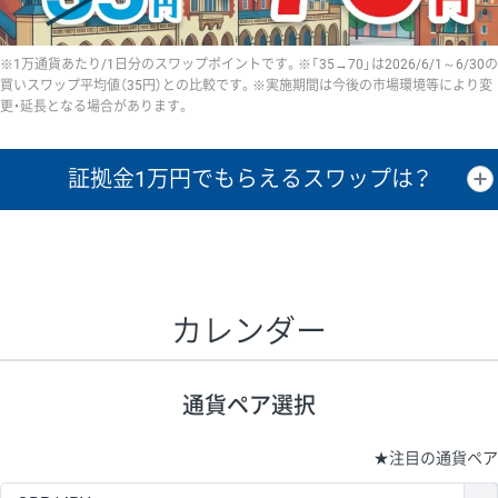
※1万通貨あたり/1日分のスワップポイントです。※「35→70」は2026/6/1～6/30の
買いスワップ平均値（35円）との比較です。※実施期間は今後の市場環境等により変
更・延長となる場合があります。
証拠金1万円で
もらえるスワップは？
証拠金1万円あたりのスワップポイントは、取引の資金効率を示した参
考値です。
CHF/JPY、EUR/USD、GBP/USD、NZD/USD、EUR/GBP、EUR/AUD、
GBP/AUDは売スワップの値です。
カレンダー
1万通貨
証拠金
あたりの
1日の
1万円あたりの
通貨ペア
取引証拠金
スワップ
ポイント
スワップ
ポイント
通貨ペア選択
▲
▼
昇順
降順
昇順
降順
昇順
降順
USD/JPY
154円
65,020円
23.6円
★
注目の通貨ペア
EUR/JPY
75円
74,270円
10円