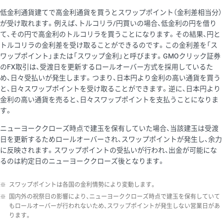
低金利通貨建てで高金利通貨を買うとスワップポイント（金利差相当分）
が受け取れます。例えば、トルコリラ/円買いの場合、低金利の円を借り
て、その円で高金利のトルコリラを買うことになります。その結果、円と
トルコリラの金利差を受け取ることができるのです。この金利差を「ス
ワップポイント」または「スワップ金利」と呼びます。GMOクリック証券
のFX取引は、受渡日を更新するロールオーバー方式を採用しているた
め、日々受払いが発生します。つまり、日本円より金利の高い通貨を買う
と、日々スワップポイントを受け取ることができます。逆に、日本円より
金利の高い通貨を売ると、日々スワップポイントを支払うことになりま
す。
ニューヨーククローズ時点で建玉を保有していた場合、当該建玉は受渡
日を更新するためロールオーバーされ、スワップポイントが発生し、余力
に反映されます。スワップポイントの受払いが行われ、出金が可能にな
るのは約定日のニューヨーククローズ後となります。
※
スワップポイントは各国の金利情勢により変動します。
※
国内外の祝祭日の影響により、ニューヨーククローズ時点で建玉を保有していて
もロールオーバーが行われないため、スワップポイントが発生しない営業日があ
ります。