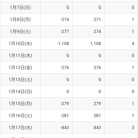
1月7日(日)
0
0
0
AUD/USD
16円
44,990円
3.5円
1月8日(月)
-274
271
1
NZD/USD
41円
36,920円
11.1円
1月9日(火)
-277
274
1
EUR/GBP
71円
74,270円
9.5円
EUR/AUD
103円
74,270円
13.8円
1月10日(水)
-1,108
1,108
4
GBP/AUD
43円
86,230円
4.9円
1月11日(木)
0
0
0
AUD/NZD
66円
44,990円
14.6円
1月12日(金)
-276
276
1
EUR/CHF
111円
74,270円
14.9円
1月13日(土)
0
0
0
GBP/CHF
220円
86,230円
25.5円
1月14日(日)
0
0
0
USD/CHF
160円
65,030円
24.6円
1月15日(月)
-279
279
1
※2026/6/30の当社のスワップポイントおよび、同日の為替レート
1月16日(火)
-281
281
1
に基づいて算出。
※取引証拠金は同日の当社為替レート（ニューヨーククローズ・
1月17日(水)
-843
843
3
MIDレート）に基づいて算出。
※ハンガリーフォリント/円と南アフリカランド/円とメキシコペ