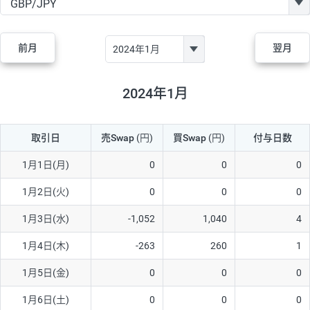
GBP/JPY
170円
86,230円
19.7円
AUD/JPY
106円
44,990円
23.5円
前月
翌月
NZD/JPY
28円
36,920円
7.5円
CAD/JPY
38円
45,810円
8.2円
2024年1月
CHF/JPY
34円
80,440円
4.2円
取引日
売Swap
(円)
買Swap
(円)
付与日数
TRY/JPY
26円
1,400円
185.7円
CZK/JPY
7円
3,060円
22.8円
1月1日(月)
0
0
0
PLN/JPY
35円
17,280円
20.2円
1月2日(火)
0
0
0
HUF/JPY
16円
2,090円
76.5円
1月3日(水)
-1,052
1,040
4
ZAR/JPY
130円
39,680円
32.7円
1月4日(木)
-263
260
1
MXN/JPY
140円
37,180円
37.6円
1月5日(金)
0
0
0
EUR/USD
74円
74,270円
9.9円
1月6日(土)
0
0
0
GBP/USD
4円
86,230円
0.4円