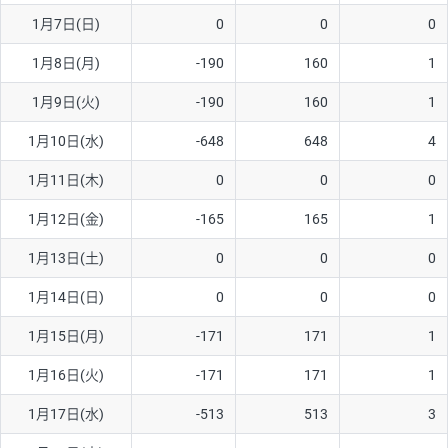
1月7日(日)
0
0
0
AUD/USD
16円
44,990円
3.5円
1月8日(月)
-190
160
1
NZD/USD
41円
36,920円
11.1円
1月9日(火)
-190
160
1
EUR/GBP
71円
74,270円
9.5円
EUR/AUD
103円
74,270円
13.8円
1月10日(水)
-648
648
4
GBP/AUD
43円
86,230円
4.9円
1月11日(木)
0
0
0
AUD/NZD
66円
44,990円
14.6円
1月12日(金)
-165
165
1
EUR/CHF
111円
74,270円
14.9円
1月13日(土)
0
0
0
GBP/CHF
220円
86,230円
25.5円
1月14日(日)
0
0
0
USD/CHF
160円
65,030円
24.6円
1月15日(月)
-171
171
1
1月16日(火)
-171
171
1
※取引証拠金は同日の当社為替レート（ニューヨーククローズ・
MIDレート）に基づいて算出。
1月17日(水)
-513
513
3
※ハンガリーフォリント/円と南アフリカランド/円とメキシコペ
ソ/円は10万通貨単位。