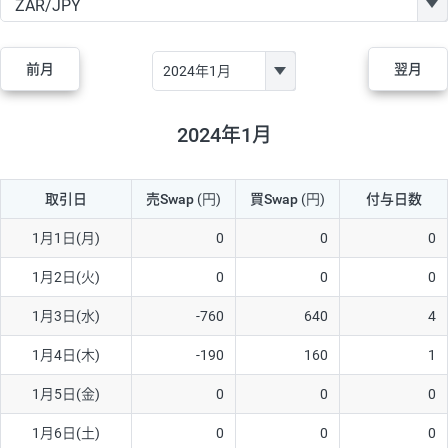
GBP/JPY
170円
86,230円
19.7円
AUD/JPY
106円
44,990円
23.5円
前月
翌月
NZD/JPY
28円
36,920円
7.5円
CAD/JPY
38円
45,810円
8.2円
2024年1月
CHF/JPY
34円
80,440円
4.2円
取引日
売Swap
(円)
買Swap
(円)
付与日数
TRY/JPY
26円
1,400円
185.7円
CZK/JPY
7円
3,060円
22.8円
1月1日(月)
0
0
0
PLN/JPY
35円
17,280円
20.2円
1月2日(火)
0
0
0
HUF/JPY
16円
2,090円
76.5円
1月3日(水)
-760
640
4
ZAR/JPY
130円
39,680円
32.7円
1月4日(木)
-190
160
1
MXN/JPY
140円
37,180円
37.6円
1月5日(金)
0
0
0
EUR/USD
74円
74,270円
9.9円
1月6日(土)
0
0
0
GBP/USD
4円
86,230円
0.4円