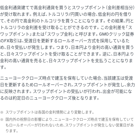
低金利通貨建てで高金利通貨を買うとスワップポイント（金利差相当分）
が受け取れます。例えば、トルコリラ/円買いの場合、低金利の円を借り
て、その円で高金利のトルコリラを買うことになります。その結果、円と
トルコリラの金利差を受け取ることができるのです。この金利差を「ス
ワップポイント」または「スワップ金利」と呼びます。GMOクリック証券
のFX取引は、受渡日を更新するロールオーバー方式を採用しているた
め、日々受払いが発生します。つまり、日本円より金利の高い通貨を買う
と、日々スワップポイントを受け取ることができます。逆に、日本円より
金利の高い通貨を売ると、日々スワップポイントを支払うことになりま
す。
ニューヨーククローズ時点で建玉を保有していた場合、当該建玉は受渡
日を更新するためロールオーバーされ、スワップポイントが発生し、余力
に反映されます。スワップポイントの受払いが行われ、出金が可能にな
るのは約定日のニューヨーククローズ後となります。
※
スワップポイントは各国の金利情勢により変動します。
※
国内外の祝祭日の影響により、ニューヨーククローズ時点で建玉を保有していて
もロールオーバーが行われないため、スワップポイントが発生しない営業日があ
ります。