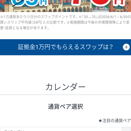
※1万通貨あたり/1日分のスワップポイントです。※「35→70」は2026/6/1～6/30の
買いスワップ平均値（35円）との比較です。※実施期間は今後の市場環境等により変
更・延長となる場合があります。
証拠金1万円で
もらえるスワップは？
証拠金1万円あたりのスワップポイントは、取引の資金効率を示した参
考値です。
CHF/JPY、EUR/USD、GBP/USD、NZD/USD、EUR/GBP、EUR/AUD、
GBP/AUDは売スワップの値です。
カレンダー
1万通貨
証拠金
あたりの
1日の
1万円あたりの
通貨ペア
取引証拠金
スワップ
ポイント
スワップ
ポイント
通貨ペア選択
▲
▼
昇順
降順
昇順
降順
昇順
降順
USD/JPY
154円
65,020円
23.6円
★
注目の通貨ペア
EUR/JPY
75円
74,270円
10円