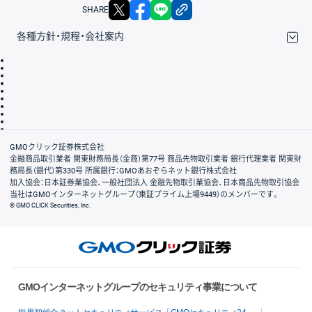
X
facebook
LINE
リンクをコピー
SHARE
各種方針・規程・会社案内
取引規程・約款
サイトマップ
その他のご案内
個人情報保護方針
最良執行方針
サイトのご利用について
ディスクレイマー
信託保全
リスク説明
会社案内
GMOクリック証券株式会社
金融商品取引業者 関東財務局長（金商）第77号 商品先物取引業者 銀行代理業者 関東財
務局長（銀代）第330号 所属銀行：GMOあおぞらネット銀行株式会社
加入協会：日本証券業協会、一般社団法人 金融先物取引業協会、日本商品先物取引協会
当社はGMOインターネットグループ（東証プライム上場9449）のメンバーです。
© GMO CLICK Securities, Inc.
GMOインターネットグループのセキュリティ事業について