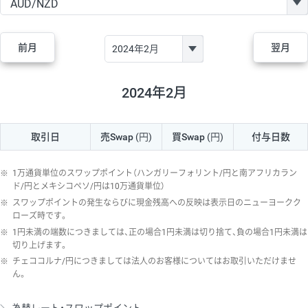
GBP/JPY
170円
86,230円
19.7円
AUD/JPY
106円
44,990円
23.5円
前月
翌月
NZD/JPY
28円
36,920円
7.5円
CAD/JPY
38円
45,810円
8.2円
2024年2月
CHF/JPY
34円
80,440円
4.2円
取引日
売Swap
(円)
買Swap
(円)
付与日数
TRY/JPY
26円
1,400円
185.7円
CZK/JPY
7円
3,060円
22.8円
※
1万通貨単位のスワップポイント（ハンガリーフォリント/円と南アフリカラン
PLN/JPY
35円
17,280円
20.2円
ド/円とメキシコペソ/円は10万通貨単位）
※
スワップポイントの発生ならびに現金残高への反映は表示日のニューヨークク
HUF/JPY
16円
2,090円
76.5円
ローズ時です。
※
1円未満の端数につきましては、正の場合1円未満は切り捨て、負の場合1円未満は
ZAR/JPY
130円
39,680円
32.7円
切り上げます。
MXN/JPY
140円
37,180円
37.6円
※
チェココルナ/円につきましては法人のお客様についてはお取引いただけませ
ん。
EUR/USD
74円
74,270円
9.9円
GBP/USD
4円
86,230円
0.4円