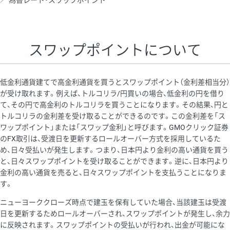
為替レート・スワップポイント
AUD/USD
16円
44,990円
3.5円
NZD/USD
41円
36,920円
11.1円
スワップポイントについて
EUR/GBP
71円
74,270円
9.5円
EUR/AUD
103円
74,270円
13.8円
低金利通貨建てで高金利通貨を買うとスワップポイント（金利差相当分）
GBP/AUD
43円
86,230円
4.9円
が受け取れます。例えば、トルコリラ/円買いの場合、低金利の円を借り
て、その円で高金利のトルコリラを買うことになります。その結果、円と
AUD/NZD
66円
44,990円
14.6円
トルコリラの金利差を受け取ることができるのです。この金利差を「ス
EUR/CHF
111円
74,270円
14.9円
ワップポイント」または「スワップ金利」と呼びます。GMOクリック証券
のFX取引は、受渡日を更新するロールオーバー方式を採用しているた
GBP/CHF
220円
86,230円
25.5円
め、日々受払いが発生します。つまり、日本円より金利の高い通貨を買う
USD/CHF
160円
65,030円
24.6円
と、日々スワップポイントを受け取ることができます。逆に、日本円より
金利の高い通貨を売ると、日々スワップポイントを支払うことになりま
す。
※取引証拠金は同日の当社為替レート（ニューヨーククローズ・
ニューヨーククローズ時点で建玉を保有していた場合、当該建玉は受渡
MIDレート）に基づいて算出。
日を更新するためロールオーバーされ、スワップポイントが発生し、余力
※ハンガリーフォリント/円と南アフリカランド/円とメキシコペ
に反映されます。スワップポイントの受払いが行われ、出金が可能にな
ソ/円は10万通貨単位。