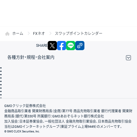
ホーム
FXネオ
スワップポイントカレンダー
X
facebook
LINE
リンクをコピー
SHARE
各種方針・規程・会社案内
取引規程・約款
サイトマップ
その他のご案内
個人情報保護方針
最良執行方針
サイトのご利用について
ディスクレイマー
信託保全
リスク説明
会社案内
GMOクリック証券株式会社
金融商品取引業者 関東財務局長（金商）第77号 商品先物取引業者 銀行代理業者 関東財
務局長（銀代）第330号 所属銀行：GMOあおぞらネット銀行株式会社
加入協会：日本証券業協会、一般社団法人 金融先物取引業協会、日本商品先物取引協会
当社はGMOインターネットグループ（東証プライム上場9449）のメンバーです。
© GMO CLICK Securities, Inc.