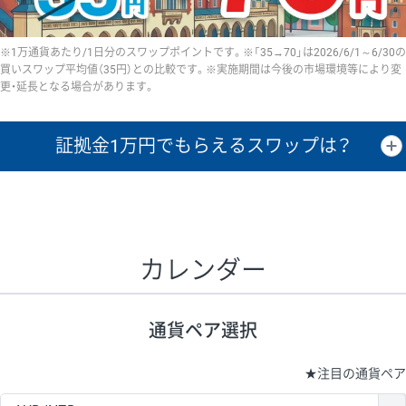
※1万通貨あたり/1日分のスワップポイントです。※「35→70」は2026/6/1～6/30の
買いスワップ平均値（35円）との比較です。※実施期間は今後の市場環境等により変
更・延長となる場合があります。
証拠金1万円で
もらえるスワップは？
証拠金1万円あたりのスワップポイントは、取引の資金効率を示した参
考値です。
CHF/JPY、EUR/USD、GBP/USD、NZD/USD、EUR/GBP、EUR/AUD、
GBP/AUDは売スワップの値です。
カレンダー
1万通貨
証拠金
あたりの
1日の
1万円あたりの
通貨ペア
取引証拠金
スワップ
ポイント
スワップ
ポイント
通貨ペア選択
▲
▼
昇順
降順
昇順
降順
昇順
降順
USD/JPY
154円
65,020円
23.6円
★
注目の通貨ペア
EUR/JPY
75円
74,270円
10円