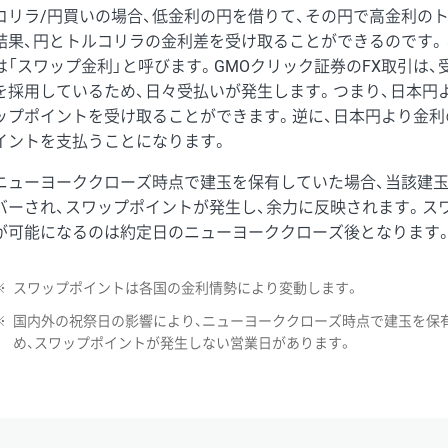
コリラ/円買いの場合、低金利の円を借りて、その円で高金利の
結果、円とトルコリラの金利差を受け取ることができるのです。
は「スワップ金利」と呼びます。GMOクリック証券のFX取引は
を採用しているため、日々受払いが発生します。つまり、日本円
ップポイントを受け取ることができます。逆に、日本円より金利
イントを支払うことになります。
ニューヨーククローズ時点で建玉を保有していた場合、当該建
バーされ、スワップポイントが発生し、余力に反映されます。ス
が可能になるのは約定日のニューヨーククローズ後となります
※
スワップポイントは各国の金利情勢により変動します。
※
国内外の祝祭日の影響により、ニューヨーククローズ時点で建玉を保
め、スワップポイントが発生しない営業日があります。