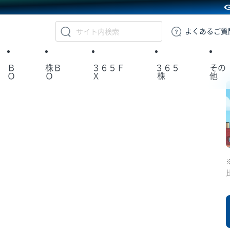
GMOクリック証券
よくある
ご質
Ｂ
株Ｂ
３６５Ｆ
３６５
その
Ｏ
Ｏ
Ｘ
株
他