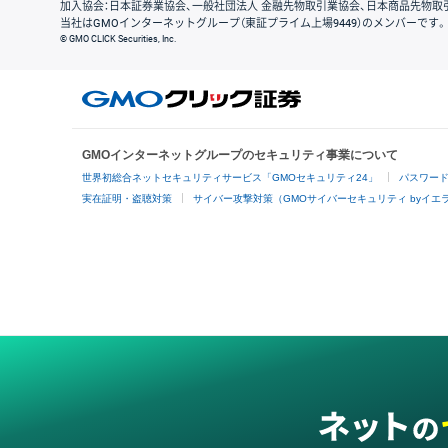
加入協会：日本証券業協会、一般社団法人 金融先物取引業協会、日本商品先物取
当社はGMOインターネットグループ（東証プライム上場9449）のメンバーです。
© GMO CLICK Securities, Inc.
GMOインターネットグループのセキュリティ事業について
世界初総合ネットセキュリティサービス「GMOセキュリティ24」
パスワー
実在証明・盗聴対策
サイバー攻撃対策（GMOサイバーセキュリティ byイエ