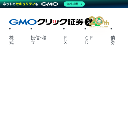
無料診断
X
LINE
株
投信・積
Ｆ
ＣＦ
債
式
立
Ｘ
Ｄ
券