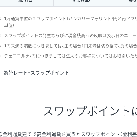
NZD/USD
41円
※
1万通貨単位のスワップポイント（ハンガリーフォリント/円と南アフリ
EUR/GBP
71円
単位）
※
スワップポイントの発生ならびに現金残高への反映は表示日のニュー
EUR/AUD
103円
※
1円未満の端数につきましては、正の場合1円未満は切り捨て、負の場
GBP/AUD
43円
※
チェココルナ/円につきましては法人のお客様についてはお取引いた
AUD/NZD
66円
為替レート・スワップポイント
EUR/CHF
111円
GBP/CHF
220円
USD/CHF
160円
スワップポイント
※2026/6/30の当社のスワップポイントおよび、同日の為替レート
※取引証拠金は同日の当社為替レート（ニューヨーククローズ・MIDレ
低金利通貨建てで高金利通貨を買うとスワップポイント（金利差
※ハンガリーフォリント/円と南アフリカランド/円とメキシコペソ/円