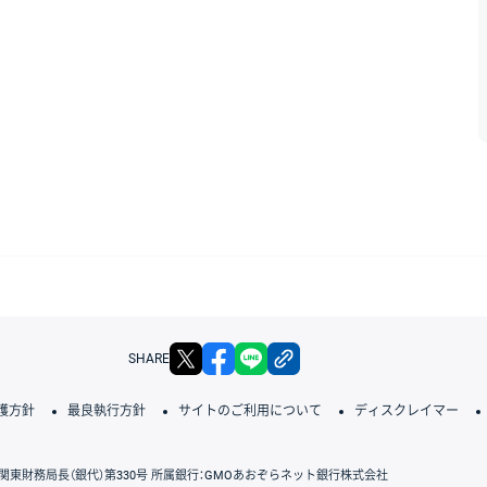
X
facebook
LINE
リンクをコピー
SHARE
護方針
最良執行方針
サイトのご利用について
ディスクレイマー
関東財務局長（銀代）第330号 所属銀行：GMOあおぞらネット銀行株式会社