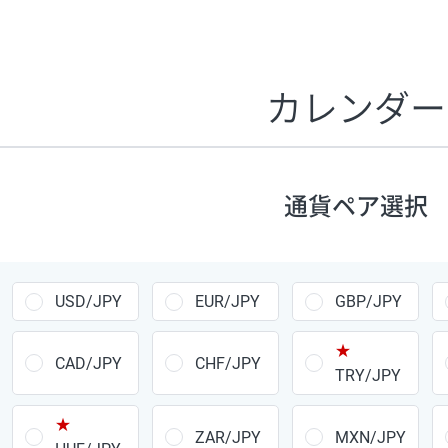
証拠金1万円あたりのスワップポイントは、取引の資金効率
CHF/JPY、EUR/USD、GBP/USD、NZD/USD、EUR/GBP、E
す。
カレンダー
1万通貨
あたりの
通貨ペア
1日の
スワップ
取引
ポイント
▲
▼
昇順
降順
通貨ペア選択
USD/JPY
154円
EUR/JPY
75円
USD/JPY
EUR/JPY
GBP/JPY
GBP/JPY
170円
★
AUD/JPY
106円
CAD/JPY
CHF/JPY
TRY/JPY
NZD/JPY
28円
★
ZAR/JPY
MXN/JPY