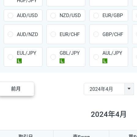
HUF/JPY
CAD/JPY
38円
CHF/JPY
34円
AUD/USD
NZD/USD
EUR/GBP
TRY/JPY
26円
AUD/NZD
EUR/CHF
GBP/CHF
CZK/JPY
7円
EUL/JPY
GBL/JPY
AUL/JPY
PLN/JPY
35円
ラージ
ラージ
ラージ
HUF/JPY
16円
ZAR/JPY
130円
前月
MXN/JPY
140円
EUR/USD
74円
2024年4月
GBP/USD
4円
AUD/USD
16円
取引日
売Swap
買S