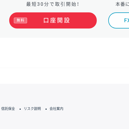
最短30分で取引開始！
本番
口座開設
無料
信託保全
リスク説明
会社案内