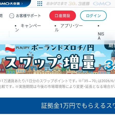
問
お客様
サポート
口座開設
ログイン
キャンペー
アプリ・ツー
ン
ル
NIS
A
※1万通貨あたり/1日分のスワップポイントです。※「35→70」は2026/6
比較です。※実施期間は今後の市場環境等により変更・延長となる場合が
証拠金1万円で
もらえるス