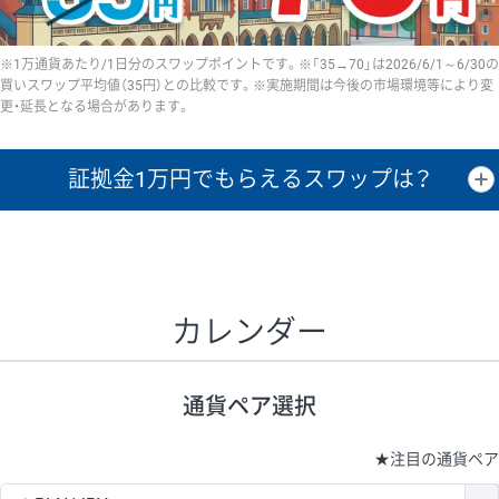
※1万通貨あたり/1日分のスワップポイントです。※「35→70」は2026/6/1～6/30の
買いスワップ平均値（35円）との比較です。※実施期間は今後の市場環境等により変
更・延長となる場合があります。
証拠金1万円で
もらえるスワップは？
証拠金1万円あたりのスワップポイントは、取引の資金効率を示した参
考値です。
CHF/JPY、EUR/USD、GBP/USD、NZD/USD、EUR/GBP、EUR/AUD、
GBP/AUDは売スワップの値です。
カレンダー
1万通貨
証拠金
あたりの
1日の
1万円あたりの
通貨ペア
取引証拠金
スワップ
ポイント
スワップ
ポイント
通貨ペア選択
▲
▼
昇順
降順
昇順
降順
昇順
降順
USD/JPY
161円
63,050円
25.5円
★
注目の通貨ペア
EUR/JPY
80円
72,570円
11円