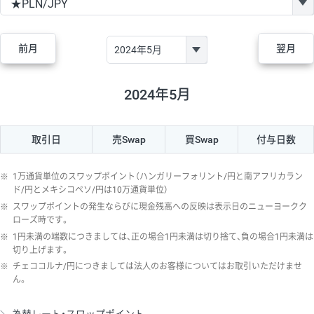
GBP/JPY
182円
84,970円
21.4円
AUD/JPY
111円
44,250円
25円
前月
翌月
NZD/JPY
48円
37,070円
12.9円
CAD/JPY
40円
44,970円
8.8円
2024年5月
CHF/JPY
28円
78,060円
3.5円
取引日
売Swap
買Swap
付与日数
TRY/JPY
25円
1,330円
187.9円
CZK/JPY
5円
3,000円
16.6円
※
1万通貨単位のスワップポイント（ハンガリーフォリント/円と南アフリカラン
PLN/JPY
70円
16,870円
41.4円
ド/円とメキシコペソ/円は10万通貨単位）
※
スワップポイントの発生ならびに現金残高への反映は表示日のニューヨークク
HUF/JPY
12円
2,000円
60円
ローズ時です。
※
1円未満の端数につきましては、正の場合1円未満は切り捨て、負の場合1円未満は
ZAR/JPY
130円
38,040円
34.1円
切り上げます。
MXN/JPY
140円
36,350円
38.5円
※
チェココルナ/円につきましては法人のお客様についてはお取引いただけませ
ん。
EUR/USD
60円
72,670円
8.2円
GBP/USD
1円
84,980円
0.1円