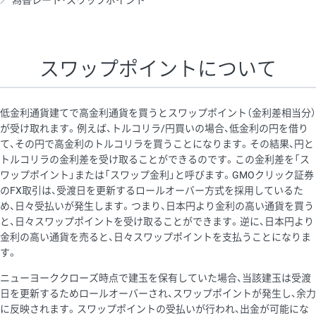
為替レート・スワップポイント
AUD/USD
12円
44,260円
2.7円
NZD/USD
27円
37,070円
7.2円
スワップポイントについて
EUR/GBP
74円
72,660円
10.1円
EUR/AUD
102円
72,650円
14円
低金利通貨建てで高金利通貨を買うとスワップポイント（金利差相当分）
GBP/AUD
32円
84,960円
3.7円
が受け取れます。例えば、トルコリラ/円買いの場合、低金利の円を借り
て、その円で高金利のトルコリラを買うことになります。その結果、円と
AUD/NZD
55円
44,260円
12.4円
トルコリラの金利差を受け取ることができるのです。この金利差を「ス
EUR/CHF
98円
72,680円
13.4円
ワップポイント」または「スワップ金利」と呼びます。GMOクリック証券
のFX取引は、受渡日を更新するロールオーバー方式を採用しているた
GBP/CHF
210円
84,990円
24.7円
め、日々受払いが発生します。つまり、日本円より金利の高い通貨を買う
USD/CHF
148円
63,050円
23.4円
と、日々スワップポイントを受け取ることができます。逆に、日本円より
金利の高い通貨を売ると、日々スワップポイントを支払うことになりま
す。
※取引証拠金は同日の当社為替レート（ニューヨーククローズ・
ニューヨーククローズ時点で建玉を保有していた場合、当該建玉は受渡
MIDレート）に基づいて算出。
日を更新するためロールオーバーされ、スワップポイントが発生し、余力
※ハンガリーフォリント/円と南アフリカランド/円とメキシコペ
に反映されます。スワップポイントの受払いが行われ、出金が可能にな
ソ/円は10万通貨単位。