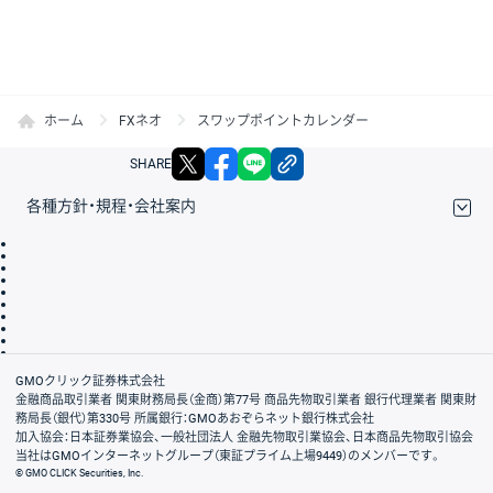
ホーム
FXネオ
スワップポイントカレンダー
X
facebook
LINE
リンクをコピー
SHARE
各種方針・規程・会社案内
取引規程・約款
サイトマップ
その他のご案内
個人情報保護方針
最良執行方針
サイトのご利用について
ディスクレイマー
信託保全
リスク説明
会社案内
GMOクリック証券株式会社
金融商品取引業者 関東財務局長（金商）第77号 商品先物取引業者 銀行代理業者 関東財
務局長（銀代）第330号 所属銀行：GMOあおぞらネット銀行株式会社
加入協会：日本証券業協会、一般社団法人 金融先物取引業協会、日本商品先物取引協会
当社はGMOインターネットグループ（東証プライム上場9449）のメンバーです。
© GMO CLICK Securities, Inc.