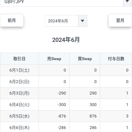
GBP/JPY
170円
86,230円
19.7円
AUD/JPY
106円
44,990円
23.5円
前月
翌月
NZD/JPY
28円
36,920円
7.5円
CAD/JPY
38円
45,810円
8.2円
2024年6月
CHF/JPY
34円
80,440円
4.2円
取引日
売Swap
買Swap
付与日数
TRY/JPY
26円
1,400円
185.7円
CZK/JPY
7円
3,060円
22.8円
6月1日(土)
0
0
0
PLN/JPY
35円
17,280円
20.2円
6月2日(日)
0
0
0
HUF/JPY
16円
2,090円
76.5円
6月3日(月)
-290
290
1
ZAR/JPY
130円
39,680円
32.7円
6月4日(火)
-300
300
1
MXN/JPY
140円
37,180円
37.6円
6月5日(水)
-876
876
3
EUR/USD
74円
74,270円
9.9円
6月6日(木)
-286
286
1
GBP/USD
4円
86,230円
0.4円