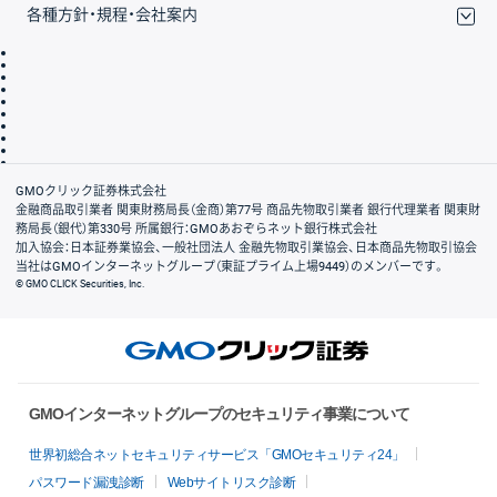
各種方針・規程・会社案内
取引規程・約款
サイトマップ
その他のご案内
個人情報保護方針
最良執行方針
サイトのご利用について
ディスクレイマー
信託保全
リスク説明
会社案内
GMOクリック証券株式会社
金融商品取引業者 関東財務局長（金商）第77号 商品先物取引業者 銀行代理業者 関東財
務局長（銀代）第330号 所属銀行：GMOあおぞらネット銀行株式会社
加入協会：日本証券業協会、一般社団法人 金融先物取引業協会、日本商品先物取引協会
当社はGMOインターネットグループ（東証プライム上場9449）のメンバーです。
© GMO CLICK Securities, Inc.
GMOインターネットグループのセキュリティ事業について
世界初総合ネットセキュリティサービス「GMOセキュリティ24」
パスワード漏洩診断
Webサイトリスク診断