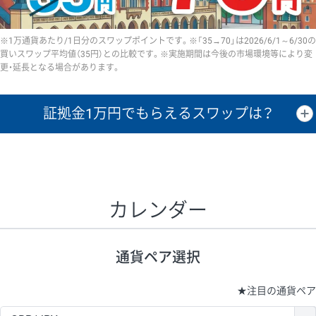
※1万通貨あたり/1日分のスワップポイントです。※「35→70」は2026/6/1～6/30の
買いスワップ平均値（35円）との比較です。※実施期間は今後の市場環境等により変
更・延長となる場合があります。
証拠金1万円で
もらえるスワップは？
証拠金1万円あたりのスワップポイントは、取引の資金効率を示した参
考値です。
CHF/JPY、EUR/USD、GBP/USD、NZD/USD、EUR/GBP、EUR/AUD、
GBP/AUDは売スワップの値です。
カレンダー
1万通貨
証拠金
あたりの
1日の
1万円あたりの
通貨ペア
取引証拠金
スワップ
ポイント
スワップ
ポイント
通貨ペア選択
▲
▼
昇順
降順
昇順
降順
昇順
降順
USD/JPY
154円
65,020円
23.6円
★
注目の通貨ペア
EUR/JPY
75円
74,270円
10円