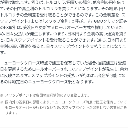
が受け取れます。例えば、トルコリラ/円買いの場合、低金利の円を借り
て、その円で高金利のトルコリラを買うことになります。その結果、円と
トルコリラの金利差を受け取ることができるのです。この金利差を「ス
ワップポイント」または「スワップ金利」と呼びます。GMOクリック証券
のFX取引は、受渡日を更新するロールオーバー方式を採用しているた
め、日々受払いが発生します。つまり、日本円より金利の高い通貨を買う
と、日々スワップポイントを受け取ることができます。逆に、日本円より
金利の高い通貨を売ると、日々スワップポイントを支払うことになりま
す。
ニューヨーククローズ時点で建玉を保有していた場合、当該建玉は受渡
日を更新するためロールオーバーされ、スワップポイントが発生し、余力
に反映されます。スワップポイントの受払いが行われ、出金が可能にな
るのは約定日のニューヨーククローズ後となります。
※
スワップポイントは各国の金利情勢により変動します。
※
国内外の祝祭日の影響により、ニューヨーククローズ時点で建玉を保有していて
もロールオーバーが行われないため、スワップポイントが発生しない営業日があ
ります。