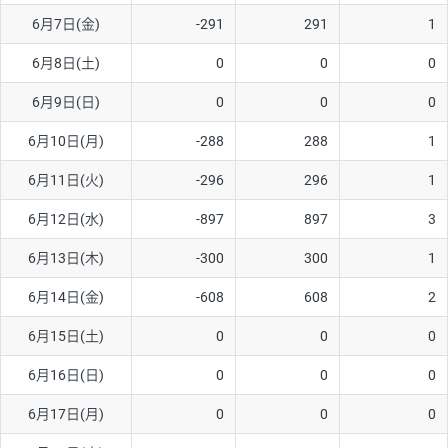
6月7日(金)
-291
291
1
AUD/USD
16円
44,990円
3.5円
6月8日(土)
0
0
0
NZD/USD
41円
36,920円
11.1円
6月9日(日)
0
0
0
EUR/GBP
71円
74,270円
9.5円
EUR/AUD
103円
74,270円
13.8円
6月10日(月)
-288
288
1
GBP/AUD
43円
86,230円
4.9円
6月11日(火)
-296
296
1
AUD/NZD
66円
44,990円
14.6円
6月12日(水)
-897
897
3
EUR/CHF
111円
74,270円
14.9円
6月13日(木)
-300
300
1
GBP/CHF
220円
86,230円
25.5円
6月14日(金)
-608
608
2
USD/CHF
160円
65,030円
24.6円
6月15日(土)
0
0
0
6月16日(日)
0
0
0
※取引証拠金は同日の当社為替レート（ニューヨーククローズ・
MIDレート）に基づいて算出。
6月17日(月)
0
0
0
※ハンガリーフォリント/円と南アフリカランド/円とメキシコペ
ソ/円は10万通貨単位。