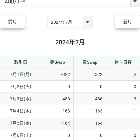
GBP/JPY
170円
86,230円
19.7円
AUD/JPY
106円
44,990円
23.5円
前月
翌月
NZD/JPY
28円
36,920円
7.5円
CAD/JPY
38円
45,810円
8.2円
2024年7月
CHF/JPY
34円
80,440円
4.2円
取引日
売Swap
買Swap
付与日数
TRY/JPY
26円
1,400円
185.7円
CZK/JPY
7円
3,060円
22.8円
7月1日(月)
-322
322
2
PLN/JPY
35円
17,280円
20.2円
7月2日(火)
0
0
0
HUF/JPY
16円
2,090円
76.5円
7月3日(水)
-486
486
3
ZAR/JPY
130円
39,680円
32.7円
7月4日(木)
-163
163
1
MXN/JPY
140円
37,180円
37.6円
7月5日(金)
-164
164
1
EUR/USD
74円
74,270円
9.9円
7月6日(土)
0
0
0
GBP/USD
4円
86,230円
0.4円