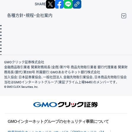
X
facebook
LINE
リンクをコピー
SHARE
各種方針・規程・会社案内
取引規程・約款
サイトマップ
その他のご案内
個人情報保護方針
最良執行方針
サイトのご利用について
ディスクレイマー
信託保全
リスク説明
会社案内
GMOクリック証券株式会社
金融商品取引業者 関東財務局長（金商）第77号 商品先物取引業者 銀行代理業者 関東財
務局長（銀代）第330号 所属銀行：GMOあおぞらネット銀行株式会社
加入協会：日本証券業協会、一般社団法人 金融先物取引業協会、日本商品先物取引協会
当社はGMOインターネットグループ（東証プライム上場9449）のメンバーです。
© GMO CLICK Securities, Inc.
GMOインターネットグループのセキュリティ事業について