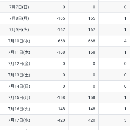
7月7日(日)
0
0
0
AUD/USD
16円
44,990円
3.5円
7月8日(月)
-165
165
1
NZD/USD
41円
36,920円
11.1円
7月9日(火)
-167
167
1
EUR/GBP
71円
74,270円
9.5円
EUR/AUD
103円
74,270円
13.8円
7月10日(水)
-668
668
4
GBP/AUD
43円
86,230円
4.9円
7月11日(木)
-168
168
1
AUD/NZD
66円
44,990円
14.6円
7月12日(金)
0
0
0
EUR/CHF
111円
74,270円
14.9円
7月13日(土)
0
0
0
GBP/CHF
220円
86,230円
25.5円
7月14日(日)
0
0
0
USD/CHF
160円
65,030円
24.6円
7月15日(月)
-158
158
1
7月16日(火)
-148
148
1
※取引証拠金は同日の当社為替レート（ニューヨーククローズ・
MIDレート）に基づいて算出。
7月17日(水)
-420
420
3
※ハンガリーフォリント/円と南アフリカランド/円とメキシコペ
ソ/円は10万通貨単位。