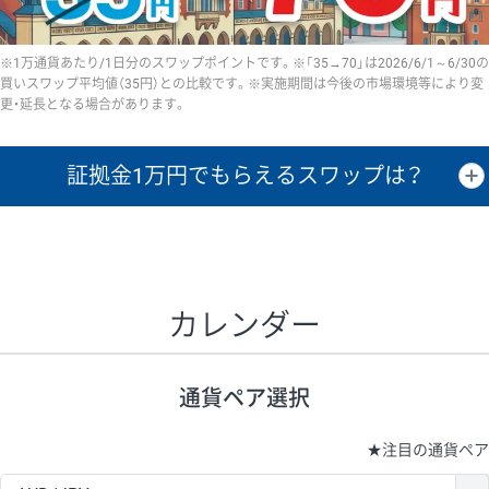
※1万通貨あたり/1日分のスワップポイントです。※「35→70」は2026/6/1～6/30の
買いスワップ平均値（35円）との比較です。※実施期間は今後の市場環境等により変
更・延長となる場合があります。
証拠金1万円で
もらえるスワップは？
証拠金1万円あたりのスワップポイントは、取引の資金効率を示した参
考値です。
CHF/JPY、EUR/USD、GBP/USD、NZD/USD、EUR/GBP、EUR/AUD、
GBP/AUDは売スワップの値です。
カレンダー
1万通貨
証拠金
あたりの
1日の
1万円あたりの
通貨ペア
取引証拠金
スワップ
ポイント
スワップ
ポイント
通貨ペア選択
▲
▼
昇順
降順
昇順
降順
昇順
降順
USD/JPY
154円
65,020円
23.6円
★
注目の通貨ペア
EUR/JPY
75円
74,270円
10円