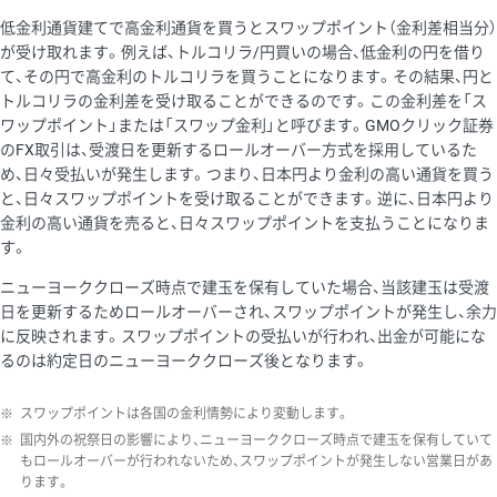
低金利通貨建てで高金利通貨を買うとスワップポイント（金利差相当分）
が受け取れます。例えば、トルコリラ/円買いの場合、低金利の円を借り
て、その円で高金利のトルコリラを買うことになります。その結果、円と
トルコリラの金利差を受け取ることができるのです。この金利差を「ス
ワップポイント」または「スワップ金利」と呼びます。GMOクリック証券
のFX取引は、受渡日を更新するロールオーバー方式を採用しているた
め、日々受払いが発生します。つまり、日本円より金利の高い通貨を買う
と、日々スワップポイントを受け取ることができます。逆に、日本円より
金利の高い通貨を売ると、日々スワップポイントを支払うことになりま
す。
ニューヨーククローズ時点で建玉を保有していた場合、当該建玉は受渡
日を更新するためロールオーバーされ、スワップポイントが発生し、余力
に反映されます。スワップポイントの受払いが行われ、出金が可能にな
るのは約定日のニューヨーククローズ後となります。
※
スワップポイントは各国の金利情勢により変動します。
※
国内外の祝祭日の影響により、ニューヨーククローズ時点で建玉を保有していて
もロールオーバーが行われないため、スワップポイントが発生しない営業日があ
ります。