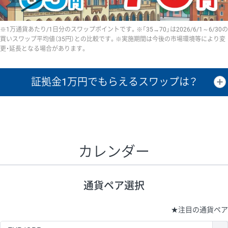
※1万通貨あたり/1日分のスワップポイントです。※「35→70」は2026/6/1～6/30の
買いスワップ平均値（35円）との比較です。※実施期間は今後の市場環境等により変
更・延長となる場合があります。
証拠金1万円で
もらえるスワップは？
証拠金1万円あたりのスワップポイントは、取引の資金効率を示した参
考値です。
CHF/JPY、EUR/USD、GBP/USD、NZD/USD、EUR/GBP、EUR/AUD、
GBP/AUDは売スワップの値です。
カレンダー
1万通貨
証拠金
あたりの
1日の
1万円あたりの
通貨ペア
取引証拠金
スワップ
ポイント
スワップ
ポイント
通貨ペア選択
▲
▼
昇順
降順
昇順
降順
昇順
降順
USD/JPY
154円
65,020円
23.6円
★
注目の通貨ペア
EUR/JPY
75円
74,270円
10円