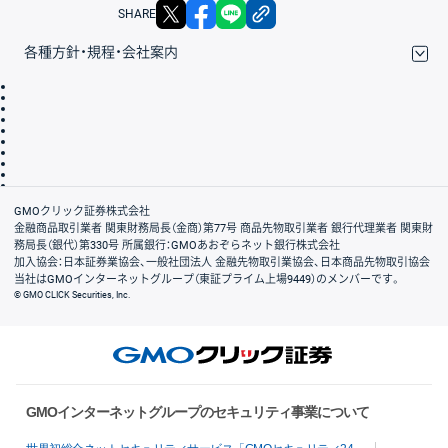
X
facebook
LINE
リンクをコピー
SHARE
各種方針・規程・会社案内
取引規程・約款
サイトマップ
その他のご案内
個人情報保護方針
最良執行方針
サイトのご利用について
ディスクレイマー
信託保全
リスク説明
会社案内
GMOクリック証券株式会社
金融商品取引業者 関東財務局長（金商）第77号 商品先物取引業者 銀行代理業者 関東財
務局長（銀代）第330号 所属銀行：GMOあおぞらネット銀行株式会社
加入協会：日本証券業協会、一般社団法人 金融先物取引業協会、日本商品先物取引協会
当社はGMOインターネットグループ（東証プライム上場9449）のメンバーです。
© GMO CLICK Securities, Inc.
GMOインターネットグループのセキュリティ事業について