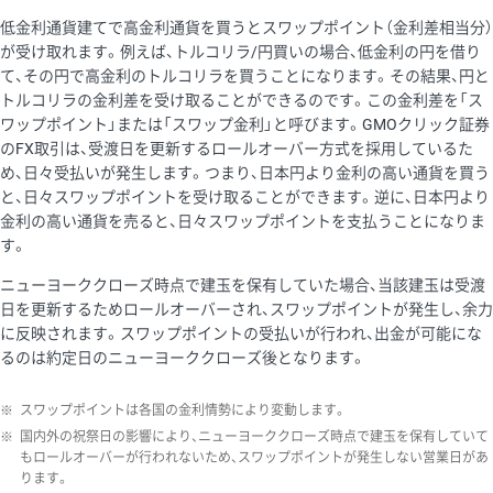
低金利通貨建てで高金利通貨を買うとスワップポイント（金利差相当分）
が受け取れます。例えば、トルコリラ/円買いの場合、低金利の円を借り
て、その円で高金利のトルコリラを買うことになります。その結果、円と
トルコリラの金利差を受け取ることができるのです。この金利差を「ス
ワップポイント」または「スワップ金利」と呼びます。GMOクリック証券
のFX取引は、受渡日を更新するロールオーバー方式を採用しているた
め、日々受払いが発生します。つまり、日本円より金利の高い通貨を買う
と、日々スワップポイントを受け取ることができます。逆に、日本円より
金利の高い通貨を売ると、日々スワップポイントを支払うことになりま
す。
ニューヨーククローズ時点で建玉を保有していた場合、当該建玉は受渡
日を更新するためロールオーバーされ、スワップポイントが発生し、余力
に反映されます。スワップポイントの受払いが行われ、出金が可能にな
るのは約定日のニューヨーククローズ後となります。
※
スワップポイントは各国の金利情勢により変動します。
※
国内外の祝祭日の影響により、ニューヨーククローズ時点で建玉を保有していて
もロールオーバーが行われないため、スワップポイントが発生しない営業日があ
ります。