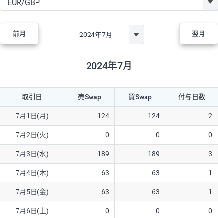
GBP/JPY
170円
86,230円
19.7円
AUD/JPY
106円
44,990円
23.5円
前月
翌月
NZD/JPY
28円
36,920円
7.5円
CAD/JPY
38円
45,810円
8.2円
2024年7月
CHF/JPY
34円
80,440円
4.2円
取引日
売Swap
買Swap
付与日数
TRY/JPY
26円
1,400円
185.7円
CZK/JPY
7円
3,060円
22.8円
7月1日(月)
124
-124
2
PLN/JPY
35円
17,280円
20.2円
7月2日(火)
0
0
0
HUF/JPY
16円
2,090円
76.5円
7月3日(水)
189
-189
3
ZAR/JPY
130円
39,680円
32.7円
7月4日(木)
63
-63
1
MXN/JPY
140円
37,180円
37.6円
7月5日(金)
63
-63
1
EUR/USD
74円
74,270円
9.9円
7月6日(土)
0
0
0
GBP/USD
4円
86,230円
0.4円