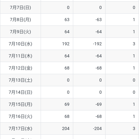
7月7日(日)
0
0
0
AUD/USD
16円
44,990円
3.5円
7月8日(月)
63
-63
1
NZD/USD
41円
36,920円
11.1円
7月9日(火)
64
-64
1
EUR/GBP
71円
74,270円
9.5円
EUR/AUD
103円
74,270円
13.8円
7月10日(水)
192
-192
3
GBP/AUD
43円
86,230円
4.9円
7月11日(木)
64
-64
1
AUD/NZD
66円
44,990円
14.6円
7月12日(金)
68
-68
1
EUR/CHF
111円
74,270円
14.9円
7月13日(土)
0
0
0
GBP/CHF
220円
86,230円
25.5円
7月14日(日)
0
0
0
USD/CHF
160円
65,030円
24.6円
7月15日(月)
69
-69
1
※2026/6/30の当社のスワップポイントおよび、同日の為替レート
7月16日(火)
68
-68
1
に基づいて算出。
※取引証拠金は同日の当社為替レート（ニューヨーククローズ・
7月17日(水)
204
-204
3
MIDレート）に基づいて算出。
※ハンガリーフォリント/円と南アフリカランド/円とメキシコペ