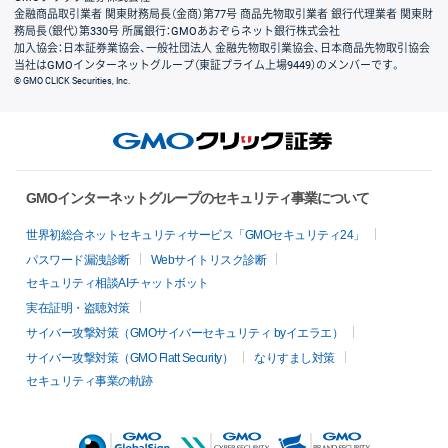
金融商品取引業者 関東財務局長（金商）第77号 商品先物取引業者 銀行代理業者 関東財
務局長（銀代）第330号 所属銀行：GMOあおぞらネット銀行株式会社
加入協会：日本証券業協会、一般社団法人 金融先物取引業協会、日本商品先物取引協会
当社はGMOインターネットグループ（東証プライム上場9449）のメンバーです。
© GMO CLICK Securities, Inc.
GMOインターネットグループのセキュリティ事業について
世界初総合ネットセキュリティサービス「GMOセキュリティ24」
パスワード漏洩診断
Webサイトリスク診断
セキュリティ相談AIチャットボット
実在証明・盗聴対策
サイバー攻撃対策（GMOサイバーセキュリティ byイエラエ）
サイバー攻撃対策（GMO Flatt Security）
なりすまし対策
セキュリティ事業の軌跡