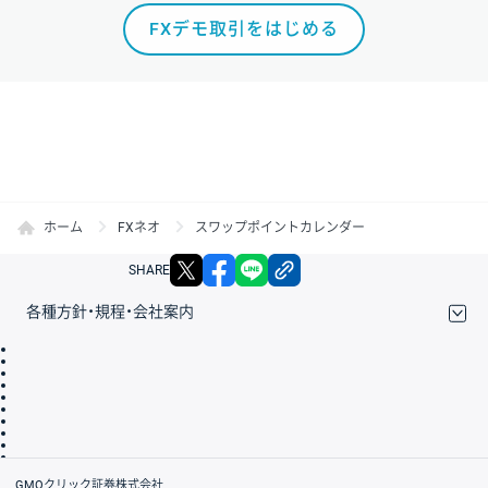
FXデモ取引をはじめる
ホーム
FXネオ
スワップポイントカレンダー
X
facebook
LINE
リンクをコピー
SHARE
各種方針・規程・会社案内
取引規程・約款
サイトマップ
その他のご案内
個人情報保護方針
最良執行方針
サイトのご利用について
ディスクレイマー
信託保全
リスク説明
会社案内
GMOクリック証券株式会社