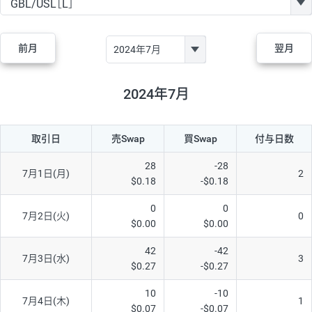
GBP/JPY
170円
86,230円
19.7円
AUD/JPY
106円
44,990円
23.5円
前月
翌月
NZD/JPY
28円
36,920円
7.5円
CAD/JPY
38円
45,810円
8.2円
2024年7月
CHF/JPY
34円
80,440円
4.2円
取引日
売Swap
買Swap
付与日数
TRY/JPY
26円
1,400円
185.7円
CZK/JPY
7円
3,060円
22.8円
28
-28
7月1日(月)
2
$0.18
-$0.18
PLN/JPY
35円
17,280円
20.2円
0
0
HUF/JPY
16円
2,090円
76.5円
7月2日(火)
0
$0.00
$0.00
ZAR/JPY
130円
39,680円
32.7円
42
-42
7月3日(水)
3
MXN/JPY
140円
37,180円
37.6円
$0.27
-$0.27
EUR/USD
74円
74,270円
9.9円
10
-10
7月4日(木)
1
$0.07
-$0.07
GBP/USD
4円
86,230円
0.4円