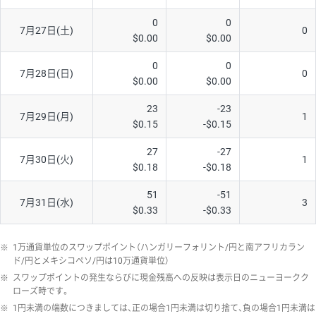
0
0
7月27日(土)
0
$0.00
$0.00
0
0
7月28日(日)
0
$0.00
$0.00
23
-23
7月29日(月)
1
$0.15
-$0.15
27
-27
7月30日(火)
1
$0.18
-$0.18
51
-51
7月31日(水)
3
$0.33
-$0.33
※
1万通貨単位のスワップポイント（ハンガリーフォリント/円と南アフリカラン
ド/円とメキシコペソ/円は10万通貨単位）
※
スワップポイントの発生ならびに現金残高への反映は表示日のニューヨークク
ローズ時です。
※
1円未満の端数につきましては、正の場合1円未満は切り捨て、負の場合1円未満は