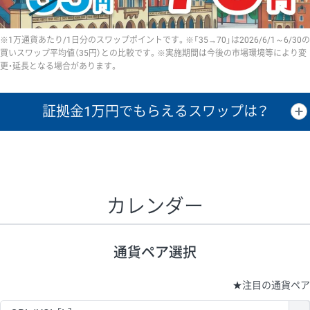
※1万通貨あたり/1日分のスワップポイントです。※「35→70」は2026/6/1～6/30の
買いスワップ平均値（35円）との比較です。※実施期間は今後の市場環境等により変
更・延長となる場合があります。
証拠金1万円で
もらえるスワップは？
証拠金1万円あたりのスワップポイントは、取引の資金効率を示した参
考値です。
CHF/JPY、EUR/USD、GBP/USD、NZD/USD、EUR/GBP、EUR/AUD、
GBP/AUDは売スワップの値です。
カレンダー
1万通貨
証拠金
あたりの
1日の
1万円あたりの
通貨ペア
取引証拠金
スワップ
ポイント
スワップ
ポイント
通貨ペア選択
▲
▼
昇順
降順
昇順
降順
昇順
降順
USD/JPY
154円
65,020円
23.6円
★
注目の通貨ペア
EUR/JPY
75円
74,270円
10円