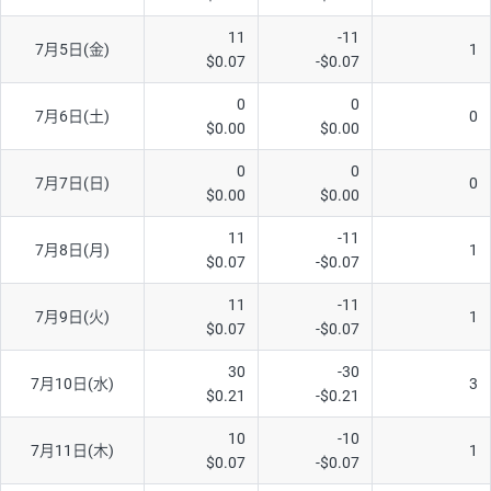
AUD/USD
16円
44,990円
3.5円
11
-11
7月5日(金)
1
$0.07
-$0.07
NZD/USD
41円
36,920円
11.1円
0
0
EUR/GBP
71円
74,270円
9.5円
7月6日(土)
0
$0.00
$0.00
EUR/AUD
103円
74,270円
13.8円
0
0
7月7日(日)
0
GBP/AUD
43円
86,230円
4.9円
$0.00
$0.00
AUD/NZD
66円
44,990円
14.6円
11
-11
7月8日(月)
1
$0.07
-$0.07
EUR/CHF
111円
74,270円
14.9円
GBP/CHF
220円
86,230円
25.5円
11
-11
7月9日(火)
1
$0.07
-$0.07
USD/CHF
160円
65,030円
24.6円
30
-30
7月10日(水)
3
$0.21
-$0.21
※取引証拠金は同日の当社為替レート（ニューヨーククローズ・
MIDレート）に基づいて算出。
10
-10
7月11日(木)
1
※ハンガリーフォリント/円と南アフリカランド/円とメキシコペ
$0.07
-$0.07
ソ/円は10万通貨単位。