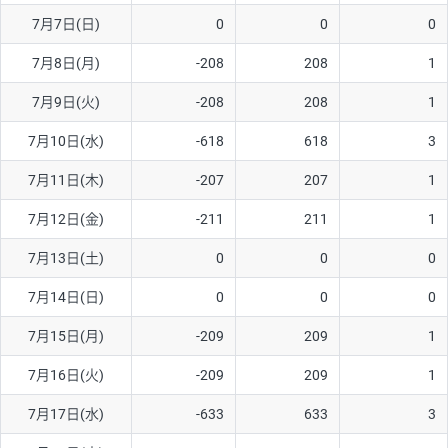
7月7日(日)
0
0
0
AUD/USD
16円
44,990円
3.5円
7月8日(月)
-208
208
1
NZD/USD
41円
36,920円
11.1円
7月9日(火)
-208
208
1
EUR/GBP
71円
74,270円
9.5円
EUR/AUD
103円
74,270円
13.8円
7月10日(水)
-618
618
3
GBP/AUD
43円
86,230円
4.9円
7月11日(木)
-207
207
1
AUD/NZD
66円
44,990円
14.6円
7月12日(金)
-211
211
1
EUR/CHF
111円
74,270円
14.9円
7月13日(土)
0
0
0
GBP/CHF
220円
86,230円
25.5円
7月14日(日)
0
0
0
USD/CHF
160円
65,030円
24.6円
7月15日(月)
-209
209
1
7月16日(火)
-209
209
1
※取引証拠金は同日の当社為替レート（ニューヨーククローズ・
MIDレート）に基づいて算出。
7月17日(水)
-633
633
3
※ハンガリーフォリント/円と南アフリカランド/円とメキシコペ
ソ/円は10万通貨単位。