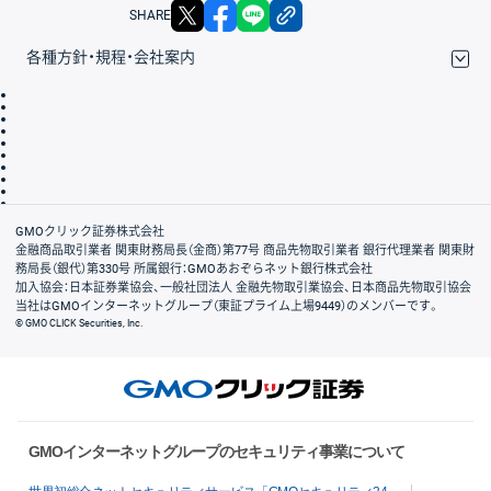
X
facebook
LINE
リンクをコピー
SHARE
各種方針・規程・会社案内
取引規程・約款
サイトマップ
その他のご案内
個人情報保護方針
最良執行方針
サイトのご利用について
ディスクレイマー
信託保全
リスク説明
会社案内
GMOクリック証券株式会社
金融商品取引業者 関東財務局長（金商）第77号 商品先物取引業者 銀行代理業者 関東財
務局長（銀代）第330号 所属銀行：GMOあおぞらネット銀行株式会社
加入協会：日本証券業協会、一般社団法人 金融先物取引業協会、日本商品先物取引協会
当社はGMOインターネットグループ（東証プライム上場9449）のメンバーです。
© GMO CLICK Securities, Inc.
GMOインターネットグループのセキュリティ事業について