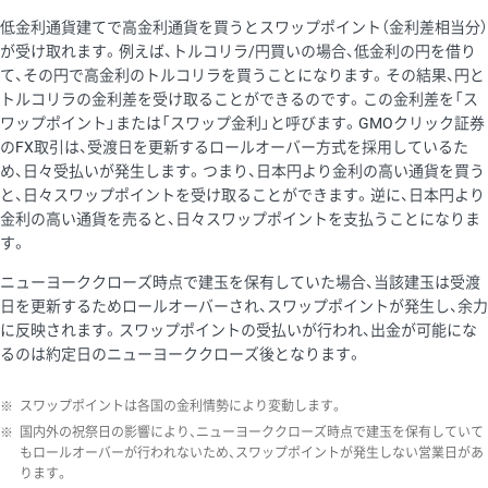
低金利通貨建てで高金利通貨を買うとスワップポイント（金利差相当分）
が受け取れます。例えば、トルコリラ/円買いの場合、低金利の円を借り
て、その円で高金利のトルコリラを買うことになります。その結果、円と
トルコリラの金利差を受け取ることができるのです。この金利差を「ス
ワップポイント」または「スワップ金利」と呼びます。GMOクリック証券
のFX取引は、受渡日を更新するロールオーバー方式を採用しているた
め、日々受払いが発生します。つまり、日本円より金利の高い通貨を買う
と、日々スワップポイントを受け取ることができます。逆に、日本円より
金利の高い通貨を売ると、日々スワップポイントを支払うことになりま
す。
ニューヨーククローズ時点で建玉を保有していた場合、当該建玉は受渡
日を更新するためロールオーバーされ、スワップポイントが発生し、余力
に反映されます。スワップポイントの受払いが行われ、出金が可能にな
るのは約定日のニューヨーククローズ後となります。
※
スワップポイントは各国の金利情勢により変動します。
※
国内外の祝祭日の影響により、ニューヨーククローズ時点で建玉を保有していて
もロールオーバーが行われないため、スワップポイントが発生しない営業日があ
ります。