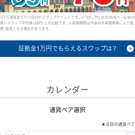
※1万通貨あたり/1日分のスワップポイントです。※「35→70」は2026/6/1～6/30の
買いスワップ平均値（35円）との比較です。※実施期間は今後の市場環境等により変
更・延長となる場合があります。
証拠金1万円で
もらえるスワップは？
証拠金1万円あたりのスワップポイントは、取引の資金効率を示した参
考値です。
CHF/JPY、EUR/USD、GBP/USD、NZD/USD、EUR/GBP、EUR/AUD、
GBP/AUDは売スワップの値です。
カレンダー
1万通貨
証拠金
あたりの
1日の
1万円あたりの
通貨ペア
取引証拠金
スワップ
ポイント
スワップ
ポイント
通貨ペア選択
▲
▼
昇順
降順
昇順
降順
昇順
降順
USD/JPY
154円
65,020円
23.6円
★
注目の通貨ペア
EUR/JPY
75円
74,270円
10円