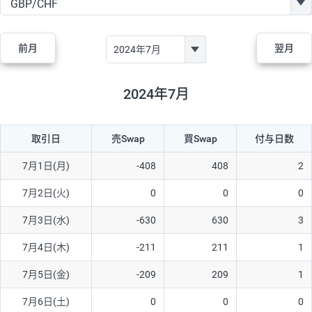
GBP/JPY
170円
86,230円
19.7円
AUD/JPY
106円
44,990円
23.5円
前月
翌月
NZD/JPY
28円
36,920円
7.5円
CAD/JPY
38円
45,810円
8.2円
2024年7月
CHF/JPY
34円
80,440円
4.2円
取引日
売Swap
買Swap
付与日数
TRY/JPY
26円
1,400円
185.7円
CZK/JPY
7円
3,060円
22.8円
7月1日(月)
-408
408
2
PLN/JPY
35円
17,280円
20.2円
7月2日(火)
0
0
0
HUF/JPY
16円
2,090円
76.5円
7月3日(水)
-630
630
3
ZAR/JPY
130円
39,680円
32.7円
7月4日(木)
-211
211
1
MXN/JPY
140円
37,180円
37.6円
7月5日(金)
-209
209
1
EUR/USD
74円
74,270円
9.9円
7月6日(土)
0
0
0
GBP/USD
4円
86,230円
0.4円