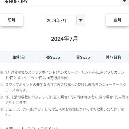
GBP/JPY
170円
86,230円
19.7円
AUD/JPY
106円
44,990円
23.5円
前月
翌月
NZD/JPY
28円
36,920円
7.5円
CAD/JPY
38円
45,810円
8.2円
2024年7月
CHF/JPY
34円
80,440円
4.2円
取引日
売Swap
買Swap
付与日数
TRY/JPY
26円
1,400円
185.7円
CZK/JPY
7円
3,060円
22.8円
※
1万通貨単位のスワップポイント（ハンガリーフォリント/円と南アフリカラン
PLN/JPY
35円
17,280円
20.2円
ド/円とメキシコペソ/円は10万通貨単位）
※
スワップポイントの発生ならびに現金残高への反映は表示日のニューヨークク
HUF/JPY
16円
2,090円
76.5円
ローズ時です。
※
1円未満の端数につきましては、正の場合1円未満は切り捨て、負の場合1円未満は
ZAR/JPY
130円
39,680円
32.7円
切り上げます。
MXN/JPY
140円
37,180円
37.6円
※
チェココルナ/円につきましては法人のお客様についてはお取引いただけませ
ん。
EUR/USD
74円
74,270円
9.9円
GBP/USD
4円
86,230円
0.4円