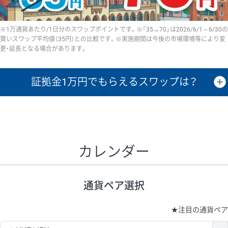
※1万通貨あたり/1日分のスワップポイントです。※「35→70」は2026/6/1～6/30の
買いスワップ平均値（35円）との比較です。※実施期間は今後の市場環境等により変
更・延長となる場合があります。
証拠金1万円で
もらえるスワップは？
証拠金1万円あたりのスワップポイントは、取引の資金効率を示した参
考値です。
CHF/JPY、EUR/USD、GBP/USD、NZD/USD、EUR/GBP、EUR/AUD、
GBP/AUDは売スワップの値です。
カレンダー
1万通貨
証拠金
あたりの
1日の
1万円あたりの
通貨ペア
取引証拠金
スワップ
ポイント
スワップ
ポイント
通貨ペア選択
▲
▼
昇順
降順
昇順
降順
昇順
降順
USD/JPY
154円
65,020円
23.6円
★
注目の通貨ペア
EUR/JPY
75円
74,270円
10円