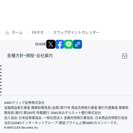
ホーム
FXネオ
スワップポイントカレンダー
X
facebook
LINE
リンクをコピー
SHARE
各種方針・規程・会社案内
取引規程・約款
サイトマップ
その他のご案内
個人情報保護方針
最良執行方針
サイトのご利用について
ディスクレイマー
信託保全
リスク説明
会社案内
GMOクリック証券株式会社
金融商品取引業者 関東財務局長（金商）第77号 商品先物取引業者 銀行代理業者 関東財
務局長（銀代）第330号 所属銀行：GMOあおぞらネット銀行株式会社
加入協会：日本証券業協会、一般社団法人 金融先物取引業協会、日本商品先物取引協会
当社はGMOインターネットグループ（東証プライム上場9449）のメンバーです。
© GMO CLICK Securities, Inc.