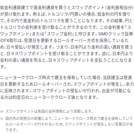
低金利通貨建てで高金利通貨を買うとスワップポイント（金利差相当分）
が受け取れます。例えば、トルコリラ/円買いの場合、低金利の円を借り
て、その円で高金利のトルコリラを買うことになります。その結果、円と
トルコリラの金利差を受け取ることができるのです。この金利差を「ス
ワップポイント」または「スワップ金利」と呼びます。GMOクリック証券
のFX取引は、受渡日を更新するロールオーバー方式を採用しているた
め、日々受払いが発生します。つまり、日本円より金利の高い通貨を買う
と、日々スワップポイントを受け取ることができます。逆に、日本円より
金利の高い通貨を売ると、日々スワップポイントを支払うことになりま
す。
ニューヨーククローズ時点で建玉を保有していた場合、当該建玉は受渡
日を更新するためロールオーバーされ、スワップポイントが発生し、余力
に反映されます。スワップポイントの受払いが行われ、出金が可能にな
るのは約定日のニューヨーククローズ後となります。
※
スワップポイントは各国の金利情勢により変動します。
※
国内外の祝祭日の影響により、ニューヨーククローズ時点で建玉を保有していて
もロールオーバーが行われないため、スワップポイントが発生しない営業日があ
ります。