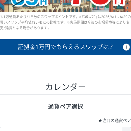
※1万通貨あたり/1日分のスワップポイントです。※「35→70」は2026/6/1～6/30の
買いスワップ平均値（35円）との比較です。※実施期間は今後の市場環境等により変
更・延長となる場合があります。
証拠金1万円で
もらえるスワップは？
証拠金1万円あたりのスワップポイントは、取引の資金効率を示した参
考値です。
CHF/JPY、EUR/USD、GBP/USD、NZD/USD、EUR/GBP、EUR/AUD、
GBP/AUDは売スワップの値です。
カレンダー
1万通貨
証拠金
あたりの
1日の
1万円あたりの
通貨ペア
取引証拠金
スワップ
ポイント
スワップ
ポイント
通貨ペア選択
▲
▼
昇順
降順
昇順
降順
昇順
降順
USD/JPY
154円
65,020円
23.6円
★
注目の通貨ペア
EUR/JPY
75円
74,270円
10円