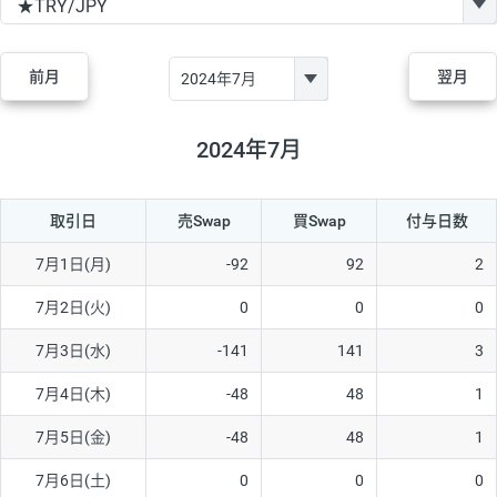
GBP/JPY
170円
86,230円
19.7円
AUD/JPY
106円
44,990円
23.5円
前月
翌月
NZD/JPY
28円
36,920円
7.5円
CAD/JPY
38円
45,810円
8.2円
2024年7月
CHF/JPY
34円
80,440円
4.2円
取引日
売Swap
買Swap
付与日数
TRY/JPY
26円
1,400円
185.7円
CZK/JPY
7円
3,060円
22.8円
7月1日(月)
-92
92
2
PLN/JPY
35円
17,280円
20.2円
7月2日(火)
0
0
0
HUF/JPY
16円
2,090円
76.5円
7月3日(水)
-141
141
3
ZAR/JPY
130円
39,680円
32.7円
7月4日(木)
-48
48
1
MXN/JPY
140円
37,180円
37.6円
7月5日(金)
-48
48
1
EUR/USD
74円
74,270円
9.9円
7月6日(土)
0
0
0
GBP/USD
4円
86,230円
0.4円