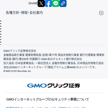
X
facebook
LINE
リンクをコピー
SHARE
各種方針・規程・会社案内
取引規程・約款
サイトマップ
その他のご案内
個人情報保護方針
最良執行方針
サイトのご利用について
ディスクレイマー
信託保全
リスク説明
会社案内
GMOクリック証券株式会社
金融商品取引業者 関東財務局長（金商）第77号 商品先物取引業者 銀行代理業者 関東財
務局長（銀代）第330号 所属銀行：GMOあおぞらネット銀行株式会社
加入協会：日本証券業協会、一般社団法人 金融先物取引業協会、日本商品先物取引協会
当社はGMOインターネットグループ（東証プライム上場9449）のメンバーです。
© GMO CLICK Securities, Inc.
GMOインターネットグループのセキュリティ事業について