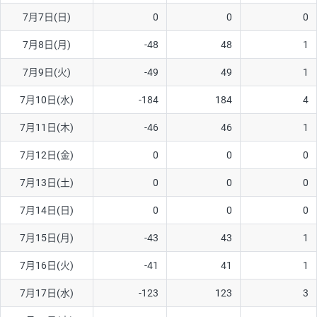
7月7日(日)
0
0
0
AUD/USD
16円
44,990円
3.5円
7月8日(月)
-48
48
1
NZD/USD
41円
36,920円
11.1円
7月9日(火)
-49
49
1
EUR/GBP
71円
74,270円
9.5円
EUR/AUD
103円
74,270円
13.8円
7月10日(水)
-184
184
4
GBP/AUD
43円
86,230円
4.9円
7月11日(木)
-46
46
1
AUD/NZD
66円
44,990円
14.6円
7月12日(金)
0
0
0
EUR/CHF
111円
74,270円
14.9円
7月13日(土)
0
0
0
GBP/CHF
220円
86,230円
25.5円
7月14日(日)
0
0
0
USD/CHF
160円
65,030円
24.6円
7月15日(月)
-43
43
1
※2026/6/30の当社のスワップポイントおよび、同日の為替レート
7月16日(火)
-41
41
1
に基づいて算出。
※取引証拠金は同日の当社為替レート（ニューヨーククローズ・
7月17日(水)
-123
123
3
MIDレート）に基づいて算出。
※ハンガリーフォリント/円と南アフリカランド/円とメキシコペ