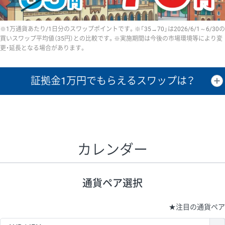
※1万通貨あたり/1日分のスワップポイントです。※「35→70」は2026/6/1～6/30の
買いスワップ平均値（35円）との比較です。※実施期間は今後の市場環境等により変
更・延長となる場合があります。
証拠金1万円で
もらえるスワップは？
証拠金1万円あたりのスワップポイントは、取引の資金効率を示した参
考値です。
CHF/JPY、EUR/USD、GBP/USD、NZD/USD、EUR/GBP、EUR/AUD、
GBP/AUDは売スワップの値です。
カレンダー
1万通貨
証拠金
あたりの
1日の
1万円あたりの
通貨ペア
取引証拠金
スワップ
ポイント
スワップ
ポイント
通貨ペア選択
▲
▼
昇順
降順
昇順
降順
昇順
降順
USD/JPY
154円
65,020円
23.6円
★
注目の通貨ペア
EUR/JPY
75円
74,270円
10円