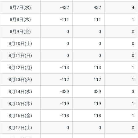
8月7日(水)
-432
432
4
AUD/USD
16円
44,990円
3.5円
8月8日(木)
-111
111
1
NZD/USD
41円
36,920円
11.1円
8月9日(金)
0
0
0
EUR/GBP
71円
74,270円
9.5円
EUR/AUD
103円
74,270円
13.8円
8月10日(土)
0
0
0
GBP/AUD
43円
86,230円
4.9円
8月11日(日)
0
0
0
AUD/NZD
66円
44,990円
14.6円
8月12日(月)
-113
113
1
EUR/CHF
111円
74,270円
14.9円
8月13日(火)
-112
112
1
GBP/CHF
220円
86,230円
25.5円
8月14日(水)
-339
339
3
USD/CHF
160円
65,030円
24.6円
8月15日(木)
-119
119
1
※2026/6/30の当社のスワップポイントおよび、同日の為替レート
8月16日(金)
-118
118
1
に基づいて算出。
※取引証拠金は同日の当社為替レート（ニューヨーククローズ・
8月17日(土)
0
0
0
MIDレート）に基づいて算出。
※ハンガリーフォリント/円と南アフリカランド/円とメキシコペ