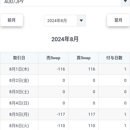
GBP/JPY
170円
86,230円
19.7円
AUD/JPY
106円
44,990円
23.5円
前月
翌月
NZD/JPY
28円
36,920円
7.5円
CAD/JPY
38円
45,810円
8.2円
2024年8月
CHF/JPY
34円
80,440円
4.2円
取引日
売Swap
買Swap
付与日数
TRY/JPY
26円
1,400円
185.7円
CZK/JPY
7円
3,060円
22.8円
8月1日(木)
-116
116
1
PLN/JPY
35円
17,280円
20.2円
8月2日(金)
0
0
0
HUF/JPY
16円
2,090円
76.5円
8月3日(土)
0
0
0
ZAR/JPY
130円
39,680円
32.7円
8月4日(日)
0
0
0
MXN/JPY
140円
37,180円
37.6円
8月5日(月)
-117
117
1
EUR/USD
74円
74,270円
9.9円
8月6日(火)
-110
110
1
GBP/USD
4円
86,230円
0.4円