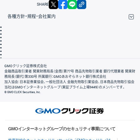
X
facebook
LINE
リンクをコピー
SHARE
各種方針・規程・会社案内
取引規程・約款
サイトマップ
その他のご案内
個人情報保護方針
最良執行方針
サイトのご利用について
ディスクレイマー
信託保全
リスク説明
会社案内
GMOクリック証券株式会社
金融商品取引業者 関東財務局長（金商）第77号 商品先物取引業者 銀行代理業者 関東財
務局長（銀代）第330号 所属銀行：GMOあおぞらネット銀行株式会社
加入協会：日本証券業協会、一般社団法人 金融先物取引業協会、日本商品先物取引協会
当社はGMOインターネットグループ（東証プライム上場9449）のメンバーです。
© GMO CLICK Securities, Inc.
GMOインターネットグループのセキュリティ事業について