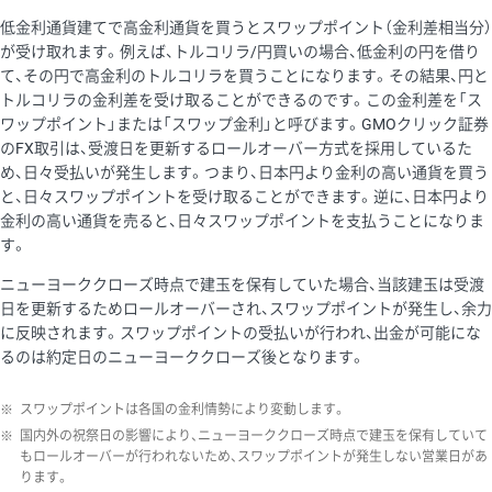
低金利通貨建てで高金利通貨を買うとスワップポイント（金利差相当分）
が受け取れます。例えば、トルコリラ/円買いの場合、低金利の円を借り
て、その円で高金利のトルコリラを買うことになります。その結果、円と
トルコリラの金利差を受け取ることができるのです。この金利差を「ス
ワップポイント」または「スワップ金利」と呼びます。GMOクリック証券
のFX取引は、受渡日を更新するロールオーバー方式を採用しているた
め、日々受払いが発生します。つまり、日本円より金利の高い通貨を買う
と、日々スワップポイントを受け取ることができます。逆に、日本円より
金利の高い通貨を売ると、日々スワップポイントを支払うことになりま
す。
ニューヨーククローズ時点で建玉を保有していた場合、当該建玉は受渡
日を更新するためロールオーバーされ、スワップポイントが発生し、余力
に反映されます。スワップポイントの受払いが行われ、出金が可能にな
るのは約定日のニューヨーククローズ後となります。
※
スワップポイントは各国の金利情勢により変動します。
※
国内外の祝祭日の影響により、ニューヨーククローズ時点で建玉を保有していて
もロールオーバーが行われないため、スワップポイントが発生しない営業日があ
ります。