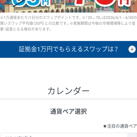
※1万通貨あたり/1日分のスワップポイントです。※「35→70」は2026/6/1～6/30の
買いスワップ平均値（35円）との比較です。※実施期間は今後の市場環境等により変
更・延長となる場合があります。
証拠金1万円で
もらえるスワップは？
証拠金1万円あたりのスワップポイントは、取引の資金効率を示した参
考値です。
CHF/JPY、EUR/USD、GBP/USD、NZD/USD、EUR/GBP、EUR/AUD、
GBP/AUDは売スワップの値です。
カレンダー
1万通貨
証拠金
あたりの
1日の
1万円あたりの
通貨ペア
取引証拠金
スワップ
ポイント
スワップ
ポイント
通貨ペア選択
▲
▼
昇順
降順
昇順
降順
昇順
降順
USD/JPY
154円
65,020円
23.6円
★
注目の通貨ペア
EUR/JPY
75円
74,270円
10円