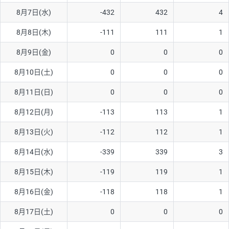
8月7日(水)
-432
432
4
AUD/USD
16円
44,990円
3.5円
8月8日(木)
-111
111
1
NZD/USD
41円
36,920円
11.1円
8月9日(金)
0
0
0
EUR/GBP
71円
74,270円
9.5円
EUR/AUD
103円
74,270円
13.8円
8月10日(土)
0
0
0
GBP/AUD
43円
86,230円
4.9円
8月11日(日)
0
0
0
AUD/NZD
66円
44,990円
14.6円
8月12日(月)
-113
113
1
EUR/CHF
111円
74,270円
14.9円
8月13日(火)
-112
112
1
GBP/CHF
220円
86,230円
25.5円
8月14日(水)
-339
339
3
USD/CHF
160円
65,030円
24.6円
8月15日(木)
-119
119
1
8月16日(金)
-118
118
1
※取引証拠金は同日の当社為替レート（ニューヨーククローズ・
MIDレート）に基づいて算出。
8月17日(土)
0
0
0
※ハンガリーフォリント/円と南アフリカランド/円とメキシコペ
ソ/円は10万通貨単位。