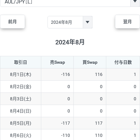
GBP/JPY
170円
86,230円
19.7円
AUD/JPY
106円
44,990円
23.5円
前月
翌月
NZD/JPY
28円
36,920円
7.5円
CAD/JPY
38円
45,810円
8.2円
2024年8月
CHF/JPY
34円
80,440円
4.2円
取引日
売Swap
買Swap
付与日数
TRY/JPY
26円
1,400円
185.7円
CZK/JPY
7円
3,060円
22.8円
8月1日(木)
-116
116
1
PLN/JPY
35円
17,280円
20.2円
8月2日(金)
0
0
0
HUF/JPY
16円
2,090円
76.5円
8月3日(土)
0
0
0
ZAR/JPY
130円
39,680円
32.7円
8月4日(日)
0
0
0
MXN/JPY
140円
37,180円
37.6円
8月5日(月)
-117
117
1
EUR/USD
74円
74,270円
9.9円
8月6日(火)
-110
110
1
GBP/USD
4円
86,230円
0.4円