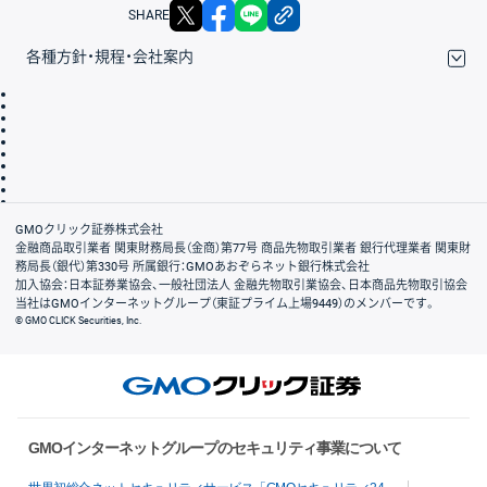
X
facebook
LINE
リンクをコピー
SHARE
各種方針・規程・会社案内
取引規程・約款
サイトマップ
その他のご案内
個人情報保護方針
最良執行方針
サイトのご利用について
ディスクレイマー
信託保全
リスク説明
会社案内
GMOクリック証券株式会社
金融商品取引業者 関東財務局長（金商）第77号 商品先物取引業者 銀行代理業者 関東財
務局長（銀代）第330号 所属銀行：GMOあおぞらネット銀行株式会社
加入協会：日本証券業協会、一般社団法人 金融先物取引業協会、日本商品先物取引協会
当社はGMOインターネットグループ（東証プライム上場9449）のメンバーです。
© GMO CLICK Securities, Inc.
GMOインターネットグループのセキュリティ事業について