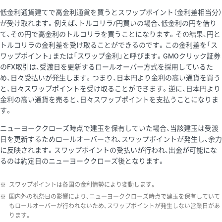
低金利通貨建てで高金利通貨を買うとスワップポイント（金利差相当分）
が受け取れます。例えば、トルコリラ/円買いの場合、低金利の円を借り
て、その円で高金利のトルコリラを買うことになります。その結果、円と
トルコリラの金利差を受け取ることができるのです。この金利差を「ス
ワップポイント」または「スワップ金利」と呼びます。GMOクリック証券
のFX取引は、受渡日を更新するロールオーバー方式を採用しているた
め、日々受払いが発生します。つまり、日本円より金利の高い通貨を買う
と、日々スワップポイントを受け取ることができます。逆に、日本円より
金利の高い通貨を売ると、日々スワップポイントを支払うことになりま
す。
ニューヨーククローズ時点で建玉を保有していた場合、当該建玉は受渡
日を更新するためロールオーバーされ、スワップポイントが発生し、余力
に反映されます。スワップポイントの受払いが行われ、出金が可能にな
るのは約定日のニューヨーククローズ後となります。
※
スワップポイントは各国の金利情勢により変動します。
※
国内外の祝祭日の影響により、ニューヨーククローズ時点で建玉を保有していて
もロールオーバーが行われないため、スワップポイントが発生しない営業日があ
ります。