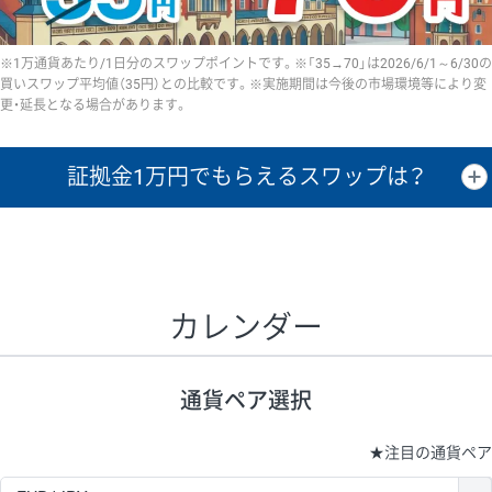
※1万通貨あたり/1日分のスワップポイントです。※「35→70」は2026/6/1～6/30の
買いスワップ平均値（35円）との比較です。※実施期間は今後の市場環境等により変
更・延長となる場合があります。
証拠金1万円で
もらえるスワップは？
証拠金1万円あたりのスワップポイントは、取引の資金効率を示した参
考値です。
CHF/JPY、EUR/USD、GBP/USD、NZD/USD、EUR/GBP、EUR/AUD、
GBP/AUDは売スワップの値です。
カレンダー
1万通貨
証拠金
あたりの
1日の
1万円あたりの
通貨ペア
取引証拠金
スワップ
ポイント
スワップ
ポイント
通貨ペア選択
▲
▼
昇順
降順
昇順
降順
昇順
降順
USD/JPY
154円
65,020円
23.6円
★
注目の通貨ペア
EUR/JPY
75円
74,270円
10円