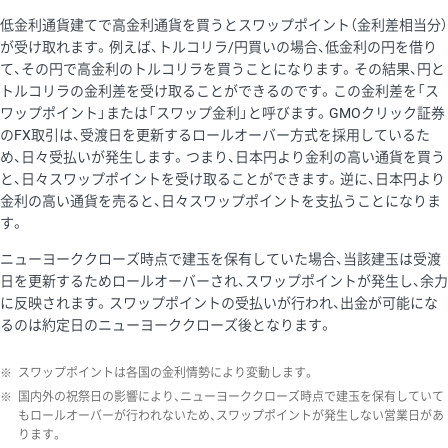
低金利通貨建てで高金利通貨を買うとスワップポイント（金利差相当分）
が受け取れます。例えば、トルコリラ/円買いの場合、低金利の円を借り
て、その円で高金利のトルコリラを買うことになります。その結果、円と
トルコリラの金利差を受け取ることができるのです。この金利差を「ス
ワップポイント」または「スワップ金利」と呼びます。GMOクリック証券
のFX取引は、受渡日を更新するロールオーバー方式を採用しているた
め、日々受払いが発生します。つまり、日本円より金利の高い通貨を買う
と、日々スワップポイントを受け取ることができます。逆に、日本円より
金利の高い通貨を売ると、日々スワップポイントを支払うことになりま
す。
ニューヨーククローズ時点で建玉を保有していた場合、当該建玉は受渡
日を更新するためロールオーバーされ、スワップポイントが発生し、余力
に反映されます。スワップポイントの受払いが行われ、出金が可能にな
るのは約定日のニューヨーククローズ後となります。
※
スワップポイントは各国の金利情勢により変動します。
※
国内外の祝祭日の影響により、ニューヨーククローズ時点で建玉を保有していて
もロールオーバーが行われないため、スワップポイントが発生しない営業日があ
ります。