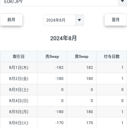
GBP/JPY
170円
86,230円
19.7円
AUD/JPY
106円
44,990円
23.5円
前月
翌月
NZD/JPY
28円
36,920円
7.5円
CAD/JPY
38円
45,810円
8.2円
2024年8月
CHF/JPY
34円
80,440円
4.2円
取引日
売Swap
買Swap
付与日数
TRY/JPY
26円
1,400円
185.7円
CZK/JPY
7円
3,060円
22.8円
8月1日(木)
-182
182
1
PLN/JPY
35円
17,280円
20.2円
8月2日(金)
-180
180
1
HUF/JPY
16円
2,090円
76.5円
8月3日(土)
0
0
0
ZAR/JPY
130円
39,680円
32.7円
8月4日(日)
0
0
0
MXN/JPY
140円
37,180円
37.6円
8月5日(月)
-180
180
1
EUR/USD
74円
74,270円
9.9円
8月6日(火)
-170
170
1
GBP/USD
4円
86,230円
0.4円