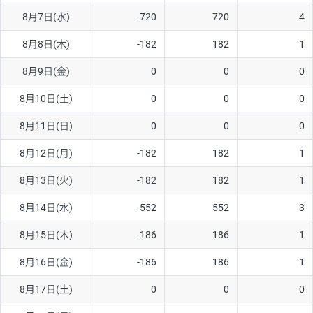
8月7日(水)
-720
720
4
AUD/USD
16円
44,990円
3.5円
8月8日(木)
-182
182
1
NZD/USD
41円
36,920円
11.1円
8月9日(金)
0
0
0
EUR/GBP
71円
74,270円
9.5円
EUR/AUD
103円
74,270円
13.8円
8月10日(土)
0
0
0
GBP/AUD
43円
86,230円
4.9円
8月11日(日)
0
0
0
AUD/NZD
66円
44,990円
14.6円
8月12日(月)
-182
182
1
EUR/CHF
111円
74,270円
14.9円
8月13日(火)
-182
182
1
GBP/CHF
220円
86,230円
25.5円
8月14日(水)
-552
552
3
USD/CHF
160円
65,030円
24.6円
8月15日(木)
-186
186
1
※2026/6/30の当社のスワップポイントおよび、同日の為替レート
8月16日(金)
-186
186
1
に基づいて算出。
※取引証拠金は同日の当社為替レート（ニューヨーククローズ・
8月17日(土)
0
0
0
MIDレート）に基づいて算出。
※ハンガリーフォリント/円と南アフリカランド/円とメキシコペ