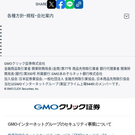
X
facebook
LINE
リンクをコピー
SHARE
各種方針・規程・会社案内
取引規程・約款
サイトマップ
その他のご案内
個人情報保護方針
最良執行方針
サイトのご利用について
ディスクレイマー
信託保全
リスク説明
会社案内
GMOクリック証券株式会社
金融商品取引業者 関東財務局長（金商）第77号 商品先物取引業者 銀行代理業者 関東財
務局長（銀代）第330号 所属銀行：GMOあおぞらネット銀行株式会社
加入協会：日本証券業協会、一般社団法人 金融先物取引業協会、日本商品先物取引協会
当社はGMOインターネットグループ（東証プライム上場9449）のメンバーです。
© GMO CLICK Securities, Inc.
GMOインターネットグループのセキュリティ事業について