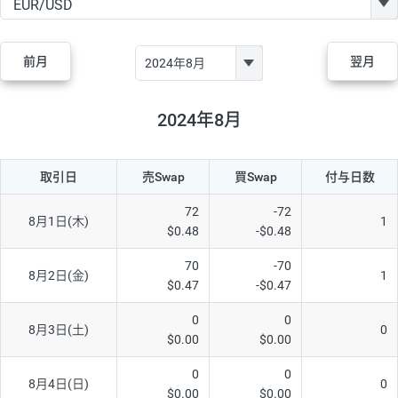
GBP/JPY
170円
86,230円
19.7円
AUD/JPY
106円
44,990円
23.5円
前月
翌月
NZD/JPY
28円
36,920円
7.5円
CAD/JPY
38円
45,810円
8.2円
2024年8月
CHF/JPY
34円
80,440円
4.2円
取引日
売Swap
買Swap
付与日数
TRY/JPY
26円
1,400円
185.7円
CZK/JPY
7円
3,060円
22.8円
72
-72
8月1日(木)
1
$0.48
-$0.48
PLN/JPY
35円
17,280円
20.2円
70
-70
HUF/JPY
16円
2,090円
76.5円
8月2日(金)
1
$0.47
-$0.47
ZAR/JPY
130円
39,680円
32.7円
0
0
8月3日(土)
0
MXN/JPY
140円
37,180円
37.6円
$0.00
$0.00
EUR/USD
74円
74,270円
9.9円
0
0
8月4日(日)
0
$0.00
$0.00
GBP/USD
4円
86,230円
0.4円