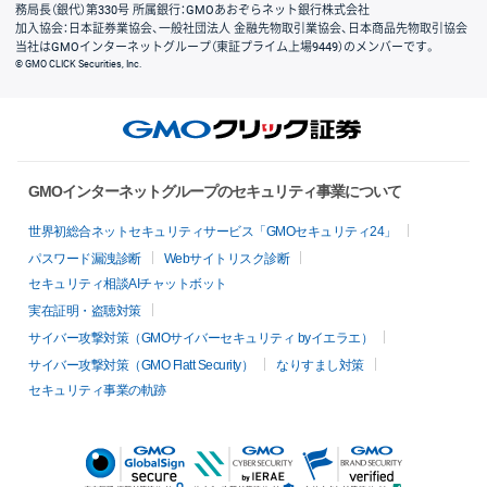
務局長（銀代）第330号 所属銀行：GMOあおぞらネット銀行株式会社
加入協会：日本証券業協会、一般社団法人 金融先物取引業協会、日本商品先物取引協会
当社はGMOインターネットグループ（東証プライム上場9449）のメンバーです。
© GMO CLICK Securities, Inc.
GMOインターネットグループのセキュリティ事業について
世界初総合ネットセキュリティサービス「GMOセキュリティ24」
パスワード漏洩診断
Webサイトリスク診断
セキュリティ相談AIチャットボット
実在証明・盗聴対策
サイバー攻撃対策（GMOサイバーセキュリティ byイエラエ）
サイバー攻撃対策（GMO Flatt Security）
なりすまし対策
セキュリティ事業の軌跡