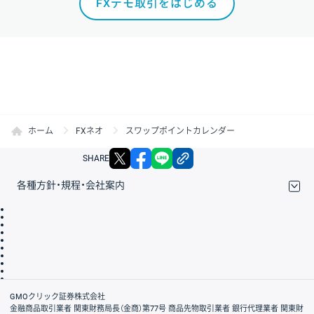
FXデモ取引をはじめる
ホーム
FXネオ
スワップポイントカレンダー
X
facebook
LINE
リンクをコピー
SHARE
各種方針・規程・会社案内
取引規程・約款
サイトマップ
その他のご案内
個人情報保護方針
最良執行方針
サイトのご利用について
ディスクレイマー
信託保全
リスク説明
会社案内
GMOクリック証券株式会社
金融商品取引業者 関東財務局長（金商）第77号 商品先物取引業者 銀行代理業者 関東財