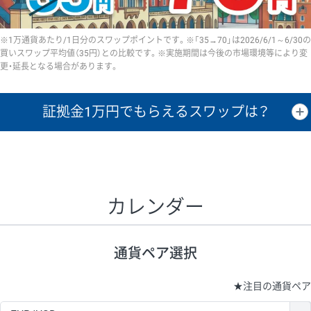
※1万通貨あたり/1日分のスワップポイントです。※「35→70」は2026/6/1～6/30の
買いスワップ平均値（35円）との比較です。※実施期間は今後の市場環境等により変
更・延長となる場合があります。
証拠金1万円で
もらえるスワップは？
証拠金1万円あたりのスワップポイントは、取引の資金効率を示した参
考値です。
CHF/JPY、EUR/USD、GBP/USD、NZD/USD、EUR/GBP、EUR/AUD、
GBP/AUDは売スワップの値です。
カレンダー
1万通貨
証拠金
あたりの
1日の
1万円あたりの
通貨ペア
取引証拠金
スワップ
ポイント
スワップ
ポイント
通貨ペア選択
▲
▼
昇順
降順
昇順
降順
昇順
降順
USD/JPY
154円
65,020円
23.6円
★
注目の通貨ペア
EUR/JPY
75円
74,270円
10円