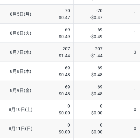
AUD/USD
16円
44,990円
3.5円
70
-70
8月5日(月)
1
$0.47
-$0.47
NZD/USD
41円
36,920円
11.1円
69
-69
EUR/GBP
71円
74,270円
9.5円
8月6日(火)
1
$0.49
-$0.49
EUR/AUD
103円
74,270円
13.8円
207
-207
8月7日(水)
3
GBP/AUD
43円
86,230円
4.9円
$1.44
-$1.44
AUD/NZD
66円
44,990円
14.6円
69
-69
8月8日(木)
1
$0.48
-$0.48
EUR/CHF
111円
74,270円
14.9円
GBP/CHF
220円
86,230円
25.5円
69
-69
8月9日(金)
1
$0.48
-$0.48
USD/CHF
160円
65,030円
24.6円
0
0
8月10日(土)
0
※2026/6/30の当社のスワップポイントおよび、同日の為替レート
$0.00
$0.00
に基づいて算出。
※取引証拠金は同日の当社為替レート（ニューヨーククローズ・
0
0
8月11日(日)
0
MIDレート）に基づいて算出。
$0.00
$0.00
※ハンガリーフォリント/円と南アフリカランド/円とメキシコペ