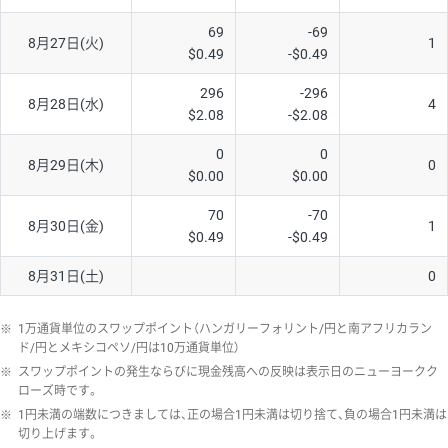
69
-69
8月27日(火)
1
$0.49
-$0.49
296
-296
8月28日(水)
4
$2.08
-$2.08
0
0
8月29日(木)
0
$0.00
$0.00
70
-70
8月30日(金)
1
$0.49
-$0.49
8月31日(土)
0
※
1万通貨単位のスワップポイント（ハンガリーフォリント/円と南アフリカラン
ド/円とメキシコペソ/円は10万通貨単位）
※
スワップポイントの発生ならびに現金残高への反映は表示日のニューヨークク
ローズ時です。
※
1円未満の端数につきましては、正の場合1円未満は切り捨て、負の場合1円未満は
切り上げます。