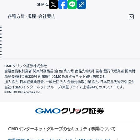
X
facebook
LINE
リンクをコピー
SHARE
各種方針・規程・会社案内
取引規程・約款
サイトマップ
その他のご案内
個人情報保護方針
最良執行方針
サイトのご利用について
ディスクレイマー
信託保全
リスク説明
会社案内
GMOクリック証券株式会社
金融商品取引業者 関東財務局長（金商）第77号 商品先物取引業者 銀行代理業者 関東財
務局長（銀代）第330号 所属銀行：GMOあおぞらネット銀行株式会社
加入協会：日本証券業協会、一般社団法人 金融先物取引業協会、日本商品先物取引協会
当社はGMOインターネットグループ（東証プライム上場9449）のメンバーです。
© GMO CLICK Securities, Inc.
GMOインターネットグループのセキュリティ事業について