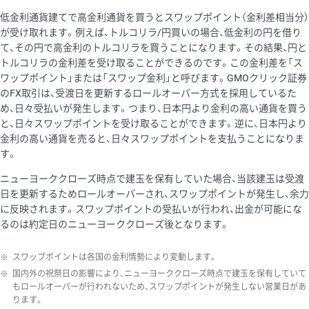
低金利通貨建てで高金利通貨を買うとスワップポイント（金利差相当分）
が受け取れます。例えば、トルコリラ/円買いの場合、低金利の円を借り
て、その円で高金利のトルコリラを買うことになります。その結果、円と
トルコリラの金利差を受け取ることができるのです。この金利差を「ス
ワップポイント」または「スワップ金利」と呼びます。GMOクリック証券
のFX取引は、受渡日を更新するロールオーバー方式を採用しているた
め、日々受払いが発生します。つまり、日本円より金利の高い通貨を買う
と、日々スワップポイントを受け取ることができます。逆に、日本円より
金利の高い通貨を売ると、日々スワップポイントを支払うことになりま
す。
ニューヨーククローズ時点で建玉を保有していた場合、当該建玉は受渡
日を更新するためロールオーバーされ、スワップポイントが発生し、余力
に反映されます。スワップポイントの受払いが行われ、出金が可能にな
るのは約定日のニューヨーククローズ後となります。
※
スワップポイントは各国の金利情勢により変動します。
※
国内外の祝祭日の影響により、ニューヨーククローズ時点で建玉を保有していて
もロールオーバーが行われないため、スワップポイントが発生しない営業日があ
ります。