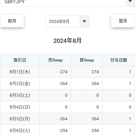
GBP/JPY
182円
84,970円
21.4円
AUD/JPY
111円
44,250円
25円
前月
翌月
NZD/JPY
48円
37,070円
12.9円
CAD/JPY
40円
44,970円
8.8円
2024年8月
CHF/JPY
28円
78,060円
3.5円
取引日
売Swap
買Swap
付与日数
TRY/JPY
25円
1,330円
187.9円
CZK/JPY
5円
3,000円
16.6円
8月1日(木)
-274
274
1
PLN/JPY
70円
16,870円
41.4円
8月2日(金)
-264
264
1
HUF/JPY
12円
2,000円
60円
8月3日(土)
0
0
0
ZAR/JPY
130円
38,040円
34.1円
8月4日(日)
0
0
0
MXN/JPY
140円
36,350円
38.5円
8月5日(月)
-264
264
1
EUR/USD
60円
72,670円
8.2円
8月6日(火)
-254
254
1
GBP/USD
1円
84,980円
0.1円