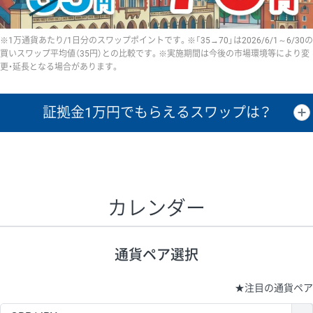
※1万通貨あたり/1日分のスワップポイントです。※「35→70」は2026/6/1～6/30の
買いスワップ平均値（35円）との比較です。※実施期間は今後の市場環境等により変
更・延長となる場合があります。
証拠金1万円で
もらえるスワップは？
証拠金1万円あたりのスワップポイントは、取引の資金効率を示した参
考値です。
CHF/JPY、EUR/USD、GBP/USD、NZD/USD、EUR/GBP、EUR/AUD、
GBP/AUDは売スワップの値です。
カレンダー
1万通貨
証拠金
あたりの
1日の
1万円あたりの
通貨ペア
取引証拠金
スワップ
ポイント
スワップ
ポイント
通貨ペア選択
▲
▼
昇順
降順
昇順
降順
昇順
降順
USD/JPY
161円
63,050円
25.5円
★
注目の通貨ペア
EUR/JPY
80円
72,570円
11円