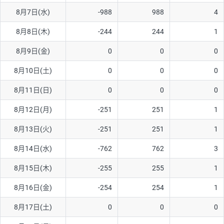
8月7日(水)
-988
988
4
AUD/USD
12円
44,260円
2.7円
8月8日(木)
-244
244
1
NZD/USD
27円
37,070円
7.2円
8月9日(金)
0
0
0
EUR/GBP
74円
72,660円
10.1円
EUR/AUD
102円
72,650円
14円
8月10日(土)
0
0
0
GBP/AUD
32円
84,960円
3.7円
8月11日(日)
0
0
0
AUD/NZD
55円
44,260円
12.4円
8月12日(月)
-251
251
1
EUR/CHF
98円
72,680円
13.4円
8月13日(火)
-251
251
1
GBP/CHF
210円
84,990円
24.7円
8月14日(水)
-762
762
3
USD/CHF
148円
63,050円
23.4円
8月15日(木)
-255
255
1
※2026/7/31の当社のスワップポイントおよび、同日の為替レート
8月16日(金)
-254
254
1
に基づいて算出。
※取引証拠金は同日の当社為替レート（ニューヨーククローズ・
8月17日(土)
0
0
0
MIDレート）に基づいて算出。
※ハンガリーフォリント/円と南アフリカランド/円とメキシコペ