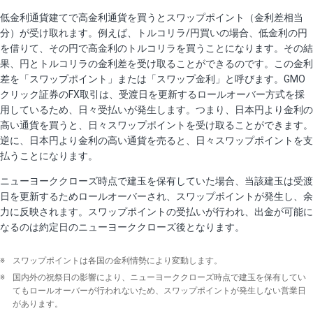
低金利通貨建てで高金利通貨を買うとスワップポイント（金利差相当
分）が受け取れます。例えば、トルコリラ/円買いの場合、低金利の円
を借りて、その円で高金利のトルコリラを買うことになります。その結
果、円とトルコリラの金利差を受け取ることができるのです。この金利
差を「スワップポイント」または「スワップ金利」と呼びます。GMO
クリック証券のFX取引は、受渡日を更新するロールオーバー方式を採
用しているため、日々受払いが発生します。つまり、日本円より金利の
高い通貨を買うと、日々スワップポイントを受け取ることができます。
逆に、日本円より金利の高い通貨を売ると、日々スワップポイントを支
払うことになります。
ニューヨーククローズ時点で建玉を保有していた場合、当該建玉は受渡
日を更新するためロールオーバーされ、スワップポイントが発生し、余
力に反映されます。スワップポイントの受払いが行われ、出金が可能に
なるのは約定日のニューヨーククローズ後となります。
※
スワップポイントは各国の金利情勢により変動します。
※
国内外の祝祭日の影響により、ニューヨーククローズ時点で建玉を保有してい
てもロールオーバーが行われないため、スワップポイントが発生しない営業日
があります。