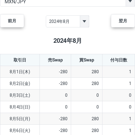
GBP/JPY
170円
86,230円
19.7円
AUD/JPY
106円
44,990円
23.5円
前月
翌月
NZD/JPY
28円
36,920円
7.5円
CAD/JPY
38円
45,810円
8.2円
2024年8月
CHF/JPY
34円
80,440円
4.2円
取引日
売Swap
買Swap
付与日数
TRY/JPY
26円
1,400円
185.7円
CZK/JPY
7円
3,060円
22.8円
8月1日(木)
-280
280
1
PLN/JPY
35円
17,280円
20.2円
8月2日(金)
-280
280
1
HUF/JPY
16円
2,090円
76.5円
8月3日(土)
0
0
0
ZAR/JPY
130円
39,680円
32.7円
8月4日(日)
0
0
0
MXN/JPY
140円
37,180円
37.6円
8月5日(月)
-280
280
1
EUR/USD
74円
74,270円
9.9円
8月6日(火)
-280
280
1
GBP/USD
4円
86,230円
0.4円