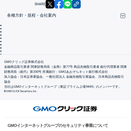
X
facebook
LINE
リンクをコピー
SHARE
各種方針・規程・会社案内
取引規程・約款
サイトマップ
その他のご案内
個人情報保護方針
最良執行方針
サイトのご利用について
ディスクレイマー
信託保全
リスク説明
会社案内
GMOクリック証券株式会社
金融商品取引業者 関東財務局長（金商）第77号 商品先物取引業者 銀行代理業者 関東
財務局長（銀代）第330号 所属銀行：GMOあおぞらネット銀行株式会社
加入協会：日本証券業協会、一般社団法人 金融先物取引業協会、日本商品先物取引
協会
当社はGMOインターネットグループ（東証プライム上場9449）のメンバーです。
© GMO CLICK Securities, Inc.
GMOインターネットグループのセキュリティ事業について