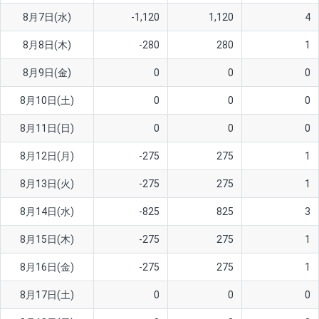
8月7日(水)
-1,120
1,120
4
AUD/USD
16円
44,990円
3.5円
8月8日(木)
-280
280
1
NZD/USD
41円
36,920円
11.1円
8月9日(金)
0
0
0
EUR/GBP
71円
74,270円
9.5円
EUR/AUD
103円
74,270円
13.8円
8月10日(土)
0
0
0
GBP/AUD
43円
86,230円
4.9円
8月11日(日)
0
0
0
AUD/NZD
66円
44,990円
14.6円
8月12日(月)
-275
275
1
EUR/CHF
111円
74,270円
14.9円
8月13日(火)
-275
275
1
GBP/CHF
220円
86,230円
25.5円
8月14日(水)
-825
825
3
USD/CHF
160円
65,030円
24.6円
8月15日(木)
-275
275
1
※2026/6/30の当社のスワップポイントおよび、同日の為替レート
8月16日(金)
-275
275
1
に基づいて算出。
※取引証拠金は同日の当社為替レート（ニューヨーククローズ・
8月17日(土)
0
0
0
MIDレート）に基づいて算出。
※ハンガリーフォリント/円と南アフリカランド/円とメキシコペ