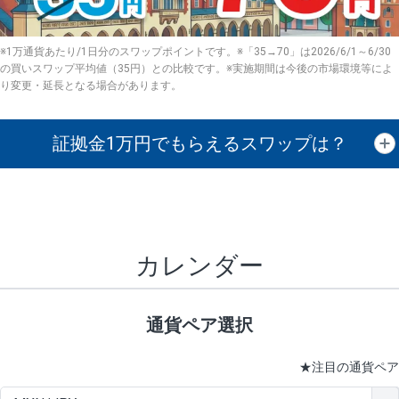
※1万通貨あたり/1日分のスワップポイントです。※「35→70」は2026/6/1～6/30
の買いスワップ平均値（35円）との比較です。※実施期間は今後の市場環境等によ
り変更・延長となる場合があります。
証拠金1万円で
もらえるスワップは？
証拠金1万円あたりのスワップポイントは、取引の資金効率を示した参
考値です。
CHF/JPY、EUR/USD、GBP/USD、NZD/USD、EUR/GBP、EUR/AUD、
GBP/AUDは売スワップの値です。
カレンダー
1万通貨
証拠金
あたりの
1日の
1万円あたりの
通貨ペア
取引証拠金
スワップ
ポイント
スワップ
ポイント
通貨ペア選択
▲
▼
昇順
降順
昇順
降順
昇順
降順
USD/JPY
154円
65,020円
23.6円
★
注目の通貨ペア
EUR/JPY
75円
74,270円
10円