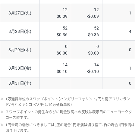
12
-12
8月27日(火)
1
$0.09
-$0.09
52
-52
8月28日(水)
4
$0.36
-$0.36
0
0
8月29日(木)
0
$0.00
$0.00
14
-14
8月30日(金)
1
$0.10
-$0.10
8月31日(土)
0
※
1万通貨単位のスワップポイント（ハンガリーフォリント/円と南アフリカラン
ド/円とメキシコペソ/円は10万通貨単位）
※
スワップポイントの発生ならびに現金残高への反映は表示日のニューヨークク
ローズ時です。
※
1円未満の端数につきましては、正の場合1円未満は切り捨て、負の場合1円未満は
切り上げます。