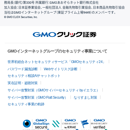
務局長（銀代）第330号 所属銀行：GMOあおぞらネット銀行株式会社
加入協会：日本証券業協会、一般社団法人 金融先物取引業協会、日本商品先物取引協会
当社はGMOインターネットグループ（東証プライム上場9449）のメンバーです。
© GMO CLICK Securities, Inc.
GMOインターネットグループのセキュリティ事業について
世界初総合ネットセキュリティサービス「GMOセキュリティ24」
パスワード漏洩診断
Webサイトリスク診断
セキュリティ相談AIチャットボット
実在証明・盗聴対策
サイバー攻撃対策（GMOサイバーセキュリティ byイエラエ）
サイバー攻撃対策（GMO Flatt Security）
なりすまし対策
セキュリティ事業の軌跡