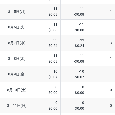
AUD/USD
16円
44,990円
3.5円
11
-11
8月5日(月)
1
$0.08
-$0.08
NZD/USD
41円
36,920円
11.1円
11
-11
EUR/GBP
71円
74,270円
9.5円
8月6日(火)
1
$0.08
-$0.08
EUR/AUD
103円
74,270円
13.8円
33
-33
8月7日(水)
3
GBP/AUD
43円
86,230円
4.9円
$0.24
-$0.24
AUD/NZD
66円
44,990円
14.6円
11
-11
8月8日(木)
1
$0.08
-$0.08
EUR/CHF
111円
74,270円
14.9円
GBP/CHF
220円
86,230円
25.5円
10
-10
8月9日(金)
1
$0.07
-$0.07
USD/CHF
160円
65,030円
24.6円
0
0
8月10日(土)
0
※2026/6/30の当社のスワップポイントおよび、同日の為替レート
$0.00
$0.00
に基づいて算出。
※取引証拠金は同日の当社為替レート（ニューヨーククローズ・
0
0
8月11日(日)
0
MIDレート）に基づいて算出。
$0.00
$0.00
※ハンガリーフォリント/円と南アフリカランド/円とメキシコペ