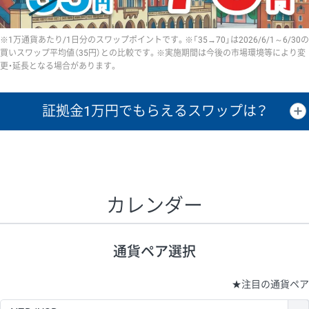
※1万通貨あたり/1日分のスワップポイントです。※「35→70」は2026/6/1～6/30の
買いスワップ平均値（35円）との比較です。※実施期間は今後の市場環境等により変
更・延長となる場合があります。
証拠金1万円で
もらえるスワップは？
証拠金1万円あたりのスワップポイントは、取引の資金効率を示した参
考値です。
CHF/JPY、EUR/USD、GBP/USD、NZD/USD、EUR/GBP、EUR/AUD、
GBP/AUDは売スワップの値です。
カレンダー
1万通貨
証拠金
あたりの
1日の
1万円あたりの
通貨ペア
取引証拠金
スワップ
ポイント
スワップ
ポイント
通貨ペア選択
▲
▼
昇順
降順
昇順
降順
昇順
降順
USD/JPY
154円
65,020円
23.6円
★
注目の通貨ペア
EUR/JPY
75円
74,270円
10円