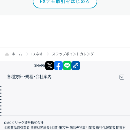
FXデモ取引をはじめる
ホーム
FXネオ
スワップポイントカレンダー
X
facebook
LINE
リンクをコピー
SHARE
各種方針・規程・会社案内
取引規程・約款
サイトマップ
その他のご案内
個人情報保護方針
最良執行方針
サイトのご利用について
ディスクレイマー
信託保全
リスク説明
会社案内
GMOクリック証券株式会社
金融商品取引業者 関東財務局長（金商）第77号 商品先物取引業者 銀行代理業者 関東財