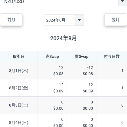
GBP/JPY
170円
86,230円
19.7円
AUD/JPY
106円
44,990円
23.5円
前月
翌月
NZD/JPY
28円
36,920円
7.5円
CAD/JPY
38円
45,810円
8.2円
2024年8月
CHF/JPY
34円
80,440円
4.2円
取引日
売Swap
買Swap
付与日数
TRY/JPY
26円
1,400円
185.7円
CZK/JPY
7円
3,060円
22.8円
12
-12
8月1日(木)
1
$0.08
-$0.08
PLN/JPY
35円
17,280円
20.2円
12
-12
HUF/JPY
16円
2,090円
76.5円
8月2日(金)
1
$0.09
-$0.09
ZAR/JPY
130円
39,680円
32.7円
0
0
8月3日(土)
0
MXN/JPY
140円
37,180円
37.6円
$0.00
$0.00
EUR/USD
74円
74,270円
9.9円
0
0
8月4日(日)
0
$0.00
$0.00
GBP/USD
4円
86,230円
0.4円