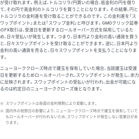
が受け取れます。例えば、トルコリラ/円買いの場合、低金利の円を借り
て、その円で高金利のトルコリラを買うことになります。その結果、円と
トルコリラの金利差を受け取ることができるのです。この金利差を「ス
ワップポイント」または「スワップ金利」と呼びます。GMOクリック証券
のFX取引は、受渡日を更新するロールオーバー方式を採用しているた
め、日々受払いが発生します。つまり、日本円より金利の高い通貨を買う
と、日々スワップポイントを受け取ることができます。逆に、日本円より
金利の高い通貨を売ると、日々スワップポイントを支払うことになりま
す。
ニューヨーククローズ時点で建玉を保有していた場合、当該建玉は受渡
日を更新するためロールオーバーされ、スワップポイントが発生し、余力
に反映されます。スワップポイントの受払いが行われ、出金が可能にな
るのは約定日のニューヨーククローズ後となります。
※
スワップポイントは各国の金利情勢により変動します。
※
国内外の祝祭日の影響により、ニューヨーククローズ時点で建玉を保有していて
もロールオーバーが行われないため、スワップポイントが発生しない営業日があ
ります。