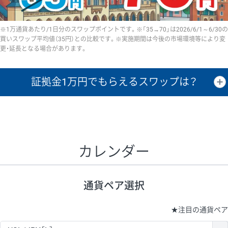
※1万通貨あたり/1日分のスワップポイントです。※「35→70」は2026/6/1～6/30の
買いスワップ平均値（35円）との比較です。※実施期間は今後の市場環境等により変
更・延長となる場合があります。
証拠金1万円で
もらえるスワップは？
証拠金1万円あたりのスワップポイントは、取引の資金効率を示した参
考値です。
CHF/JPY、EUR/USD、GBP/USD、NZD/USD、EUR/GBP、EUR/AUD、
GBP/AUDは売スワップの値です。
カレンダー
1万通貨
証拠金
あたりの
1日の
1万円あたりの
通貨ペア
取引証拠金
スワップ
ポイント
スワップ
ポイント
通貨ペア選択
▲
▼
昇順
降順
昇順
降順
昇順
降順
USD/JPY
154円
65,020円
23.6円
★
注目の通貨ペア
EUR/JPY
75円
74,270円
10円