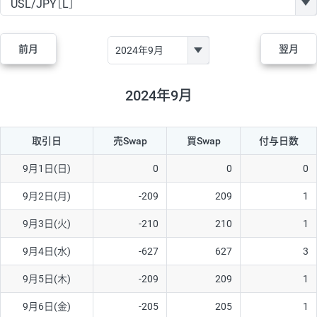
GBP/JPY
170円
86,230円
19.7円
AUD/JPY
106円
44,990円
23.5円
前月
翌月
NZD/JPY
28円
36,920円
7.5円
CAD/JPY
38円
45,810円
8.2円
2024年9月
CHF/JPY
34円
80,440円
4.2円
取引日
売Swap
買Swap
付与日数
TRY/JPY
26円
1,400円
185.7円
CZK/JPY
7円
3,060円
22.8円
9月1日(日)
0
0
0
PLN/JPY
35円
17,280円
20.2円
9月2日(月)
-209
209
1
HUF/JPY
16円
2,090円
76.5円
9月3日(火)
-210
210
1
ZAR/JPY
130円
39,680円
32.7円
9月4日(水)
-627
627
3
MXN/JPY
140円
37,180円
37.6円
9月5日(木)
-209
209
1
EUR/USD
74円
74,270円
9.9円
9月6日(金)
-205
205
1
GBP/USD
4円
86,230円
0.4円