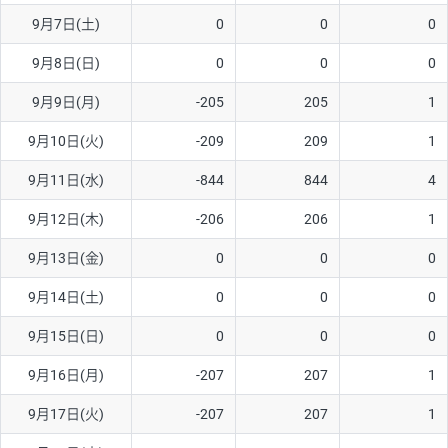
9月7日(土)
0
0
0
AUD/USD
16円
44,990円
3.5円
9月8日(日)
0
0
0
NZD/USD
41円
36,920円
11.1円
9月9日(月)
-205
205
1
EUR/GBP
71円
74,270円
9.5円
EUR/AUD
103円
74,270円
13.8円
9月10日(火)
-209
209
1
GBP/AUD
43円
86,230円
4.9円
9月11日(水)
-844
844
4
AUD/NZD
66円
44,990円
14.6円
9月12日(木)
-206
206
1
EUR/CHF
111円
74,270円
14.9円
9月13日(金)
0
0
0
GBP/CHF
220円
86,230円
25.5円
9月14日(土)
0
0
0
USD/CHF
160円
65,030円
24.6円
9月15日(日)
0
0
0
※2026/6/30の当社のスワップポイントおよび、同日の為替レート
9月16日(月)
-207
207
1
に基づいて算出。
※取引証拠金は同日の当社為替レート（ニューヨーククローズ・
9月17日(火)
-207
207
1
MIDレート）に基づいて算出。
※ハンガリーフォリント/円と南アフリカランド/円とメキシコペ