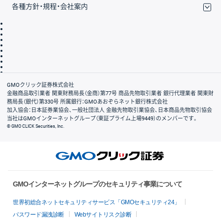
各種方針・規程・会社案内
取引規程・約款
サイトマップ
その他のご案内
個人情報保護方針
最良執行方針
サイトのご利用について
ディスクレイマー
信託保全
リスク説明
会社案内
GMOクリック証券株式会社
金融商品取引業者 関東財務局長（金商）第77号 商品先物取引業者 銀行代理業者 関東財
務局長（銀代）第330号 所属銀行：GMOあおぞらネット銀行株式会社
加入協会：日本証券業協会、一般社団法人 金融先物取引業協会、日本商品先物取引協会
当社はGMOインターネットグループ（東証プライム上場9449）のメンバーです。
© GMO CLICK Securities, Inc.
GMOインターネットグループのセキュリティ事業について
世界初総合ネットセキュリティサービス「GMOセキュリティ24」
パスワード漏洩診断
Webサイトリスク診断