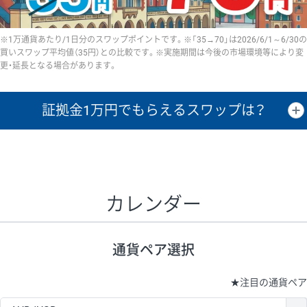
※1万通貨あたり/1日分のスワップポイントです。※「35→70」は2026/6/1～6/30の
買いスワップ平均値（35円）との比較です。※実施期間は今後の市場環境等により変
更・延長となる場合があります。
証拠金1万円で
もらえるスワップは？
証拠金1万円あたりのスワップポイントは、取引の資金効率を示した参
考値です。
CHF/JPY、EUR/USD、GBP/USD、NZD/USD、EUR/GBP、EUR/AUD、
GBP/AUDは売スワップの値です。
カレンダー
1万通貨
証拠金
あたりの
1日の
1万円あたりの
通貨ペア
取引証拠金
スワップ
ポイント
スワップ
ポイント
通貨ペア選択
▲
▼
昇順
降順
昇順
降順
昇順
降順
USD/JPY
161円
63,050円
25.5円
★
注目の通貨ペア
EUR/JPY
80円
72,570円
11円