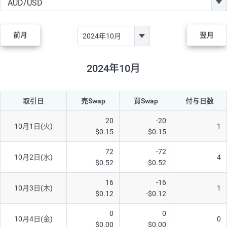
GBP/JPY
182円
84,970円
21.4円
AUD/JPY
111円
44,250円
25円
前月
翌月
NZD/JPY
48円
37,070円
12.9円
CAD/JPY
40円
44,970円
8.8円
2024年10月
CHF/JPY
28円
78,060円
3.5円
取引日
売Swap
買Swap
付与日数
TRY/JPY
25円
1,330円
187.9円
CZK/JPY
5円
3,000円
16.6円
20
-20
10月1日(火)
1
$0.15
-$0.15
PLN/JPY
70円
16,870円
41.4円
72
-72
HUF/JPY
12円
2,000円
60円
10月2日(水)
4
$0.52
-$0.52
ZAR/JPY
130円
38,040円
34.1円
16
-16
10月3日(木)
1
MXN/JPY
140円
36,350円
38.5円
$0.12
-$0.12
EUR/USD
60円
72,670円
8.2円
0
0
10月4日(金)
0
$0.00
$0.00
GBP/USD
1円
84,980円
0.1円