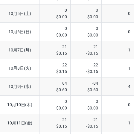
AUD/USD
12円
44,260円
2.7円
0
0
10月5日(土)
0
$0.00
$0.00
NZD/USD
27円
37,070円
7.2円
0
0
EUR/GBP
74円
72,660円
10.1円
10月6日(日)
0
$0.00
$0.00
EUR/AUD
102円
72,650円
14円
21
-21
10月7日(月)
1
GBP/AUD
32円
84,960円
3.7円
$0.15
-$0.15
AUD/NZD
55円
44,260円
12.4円
22
-22
10月8日(火)
1
$0.15
-$0.15
EUR/CHF
98円
72,680円
13.4円
GBP/CHF
210円
84,990円
24.7円
84
-84
10月9日(水)
4
$0.60
-$0.60
USD/CHF
148円
63,050円
23.4円
0
0
10月10日(木)
0
$0.00
$0.00
※取引証拠金は同日の当社為替レート（ニューヨーククローズ・
MIDレート）に基づいて算出。
21
-21
10月11日(金)
1
※ハンガリーフォリント/円と南アフリカランド/円とメキシコペ
$0.15
-$0.15
ソ/円は10万通貨単位。