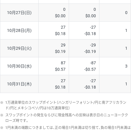
0
0
10月27日(日)
0
$0.00
$0.00
27
-27
10月28日(月)
1
$0.18
-$0.18
29
-29
10月29日(火)
1
$0.19
-$0.19
87
-87
10月30日(水)
3
$0.57
-$0.57
27
-27
10月31日(木)
1
$0.18
-$0.18
※
1万通貨単位のスワップポイント（ハンガリーフォリント/円と南アフリカラン
ド/円とメキシコペソ/円は10万通貨単位）
※
スワップポイントの発生ならびに現金残高への反映は表示日のニューヨークク
ローズ時です。
※
1円未満の端数につきましては、正の場合1円未満は切り捨て、負の場合1円未満は