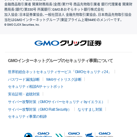
金融商品取引業者 関東財務局長（金商）第77号 商品先物取引業者 銀行代理業者 関東財
務局長（銀代）第330号 所属銀行：GMOあおぞらネット銀行株式会社
加入協会：日本証券業協会、一般社団法人 金融先物取引業協会、日本商品先物取引協会
当社はGMOインターネットグループ（東証プライム上場9449）のメンバーです。
© GMO CLICK Securities, Inc.
GMOインターネットグループのセキュリティ事業について
世界初総合ネットセキュリティサービス「GMOセキュリティ24」
パスワード漏洩診断
Webサイトリスク診断
セキュリティ相談AIチャットボット
実在証明・盗聴対策
サイバー攻撃対策（GMOサイバーセキュリティ byイエラエ）
サイバー攻撃対策（GMO Flatt Security）
なりすまし対策
セキュリティ事業の軌跡