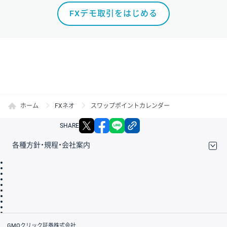
FXデモ取引をはじめる
ホーム
FXネオ
スワップポイントカレンダー
X
facebook
LINE
リンクをコピー
SHARE
各種方針・規程・会社案内
取引規程・約款
サイトマップ
その他のご案内
個人情報保護方針
最良執行方針
サイトのご利用について
ディスクレイマー
信託保全
リスク説明
会社案内
GMOクリック証券株式会社