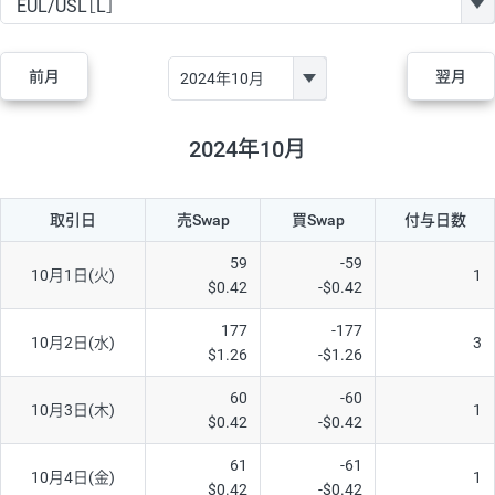
GBP/JPY
170円
86,230円
19.7円
AUD/JPY
106円
44,990円
23.5円
前月
翌月
NZD/JPY
28円
36,920円
7.5円
CAD/JPY
38円
45,810円
8.2円
2024年10月
CHF/JPY
34円
80,440円
4.2円
取引日
売Swap
買Swap
付与日数
TRY/JPY
26円
1,400円
185.7円
CZK/JPY
7円
3,060円
22.8円
59
-59
10月1日(火)
1
$0.42
-$0.42
PLN/JPY
35円
17,280円
20.2円
177
-177
HUF/JPY
16円
2,090円
76.5円
10月2日(水)
3
$1.26
-$1.26
ZAR/JPY
130円
39,680円
32.7円
60
-60
10月3日(木)
1
MXN/JPY
140円
37,180円
37.6円
$0.42
-$0.42
EUR/USD
74円
74,270円
9.9円
61
-61
10月4日(金)
1
$0.42
-$0.42
GBP/USD
4円
86,230円
0.4円