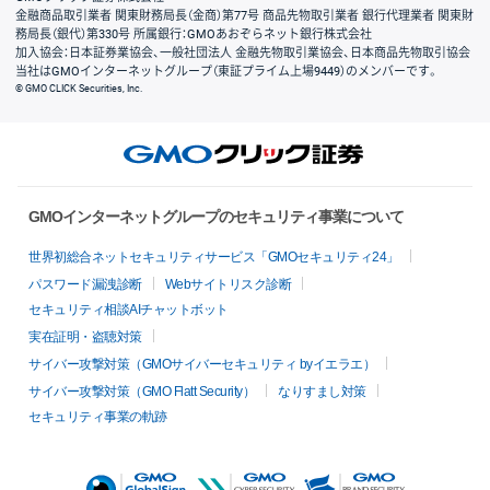
金融商品取引業者 関東財務局長（金商）第77号 商品先物取引業者 銀行代理業者 関東財
務局長（銀代）第330号 所属銀行：GMOあおぞらネット銀行株式会社
加入協会：日本証券業協会、一般社団法人 金融先物取引業協会、日本商品先物取引協会
当社はGMOインターネットグループ（東証プライム上場9449）のメンバーです。
© GMO CLICK Securities, Inc.
GMOインターネットグループのセキュリティ事業について
世界初総合ネットセキュリティサービス「GMOセキュリティ24」
パスワード漏洩診断
Webサイトリスク診断
セキュリティ相談AIチャットボット
実在証明・盗聴対策
サイバー攻撃対策（GMOサイバーセキュリティ byイエラエ）
サイバー攻撃対策（GMO Flatt Security）
なりすまし対策
セキュリティ事業の軌跡