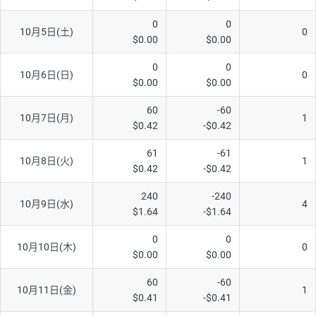
AUD/USD
16円
44,990円
3.5円
0
0
10月5日(土)
0
$0.00
$0.00
NZD/USD
41円
36,920円
11.1円
0
0
EUR/GBP
71円
74,270円
9.5円
10月6日(日)
0
$0.00
$0.00
EUR/AUD
103円
74,270円
13.8円
60
-60
10月7日(月)
1
GBP/AUD
43円
86,230円
4.9円
$0.42
-$0.42
AUD/NZD
66円
44,990円
14.6円
61
-61
10月8日(火)
1
$0.42
-$0.42
EUR/CHF
111円
74,270円
14.9円
GBP/CHF
220円
86,230円
25.5円
240
-240
10月9日(水)
4
$1.64
-$1.64
USD/CHF
160円
65,030円
24.6円
0
0
10月10日(木)
0
$0.00
$0.00
※取引証拠金は同日の当社為替レート（ニューヨーククローズ・
MIDレート）に基づいて算出。
60
-60
10月11日(金)
1
※ハンガリーフォリント/円と南アフリカランド/円とメキシコペ
$0.41
-$0.41
ソ/円は10万通貨単位。