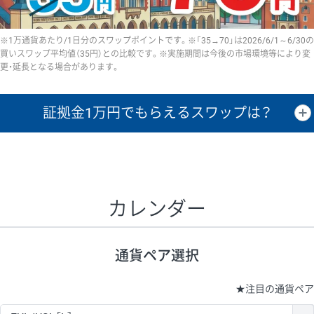
※1万通貨あたり/1日分のスワップポイントです。※「35→70」は2026/6/1～6/30の
買いスワップ平均値（35円）との比較です。※実施期間は今後の市場環境等により変
更・延長となる場合があります。
証拠金1万円で
もらえるスワップは？
証拠金1万円あたりのスワップポイントは、取引の資金効率を示した参
考値です。
CHF/JPY、EUR/USD、GBP/USD、NZD/USD、EUR/GBP、EUR/AUD、
GBP/AUDは売スワップの値です。
カレンダー
1万通貨
証拠金
あたりの
1日の
1万円あたりの
通貨ペア
取引証拠金
スワップ
ポイント
スワップ
ポイント
通貨ペア選択
▲
▼
昇順
降順
昇順
降順
昇順
降順
USD/JPY
154円
65,020円
23.6円
★
注目の通貨ペア
EUR/JPY
75円
74,270円
10円