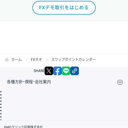
FXデモ取引をはじめる
ホーム
FXネオ
スワップポイントカレンダー
X
facebook
LINE
リンクをコピー
SHARE
各種方針・規程・会社案内
取引規程・約款
サイトマップ
その他のご案内
個人情報保護方針
最良執行方針
サイトのご利用について
ディスクレイマー
信託保全
リスク説明
会社案内
GMOクリック証券株式会社