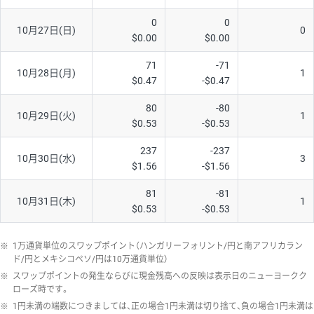
0
0
10月27日(日)
0
$0.00
$0.00
71
-71
10月28日(月)
1
$0.47
-$0.47
80
-80
10月29日(火)
1
$0.53
-$0.53
237
-237
10月30日(水)
3
$1.56
-$1.56
81
-81
10月31日(木)
1
$0.53
-$0.53
※
1万通貨単位のスワップポイント（ハンガリーフォリント/円と南アフリカラン
ド/円とメキシコペソ/円は10万通貨単位）
※
スワップポイントの発生ならびに現金残高への反映は表示日のニューヨークク
ローズ時です。
※
1円未満の端数につきましては、正の場合1円未満は切り捨て、負の場合1円未満は