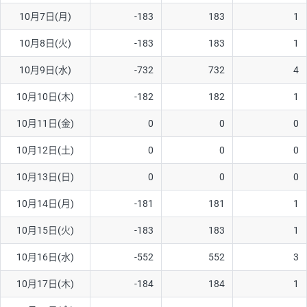
10月7日(月)
-183
183
1
AUD/USD
16円
44,990円
3.5円
10月8日(火)
-183
183
1
NZD/USD
41円
36,920円
11.1円
10月9日(水)
-732
732
4
EUR/GBP
71円
74,270円
9.5円
EUR/AUD
103円
74,270円
13.8円
10月10日(木)
-182
182
1
GBP/AUD
43円
86,230円
4.9円
10月11日(金)
0
0
0
AUD/NZD
66円
44,990円
14.6円
10月12日(土)
0
0
0
EUR/CHF
111円
74,270円
14.9円
10月13日(日)
0
0
0
GBP/CHF
220円
86,230円
25.5円
10月14日(月)
-181
181
1
USD/CHF
160円
65,030円
24.6円
10月15日(火)
-183
183
1
※2026/6/30の当社のスワップポイントおよび、同日の為替レート
10月16日(水)
-552
552
3
に基づいて算出。
※取引証拠金は同日の当社為替レート（ニューヨーククローズ・
10月17日(木)
-184
184
1
MIDレート）に基づいて算出。
※ハンガリーフォリント/円と南アフリカランド/円とメキシコペ