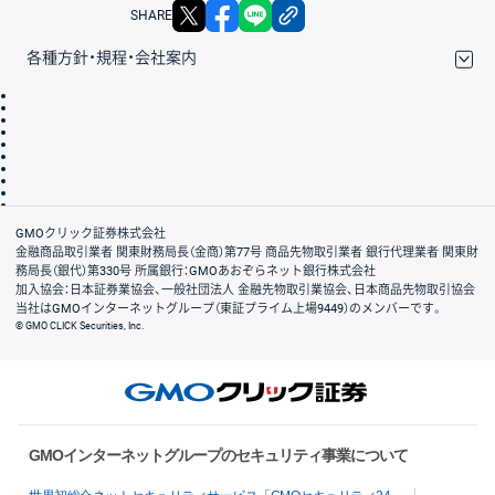
X
facebook
LINE
リンクをコピー
SHARE
各種方針・規程・会社案内
取引規程・約款
サイトマップ
その他のご案内
個人情報保護方針
最良執行方針
サイトのご利用について
ディスクレイマー
信託保全
リスク説明
会社案内
GMOクリック証券株式会社
金融商品取引業者 関東財務局長（金商）第77号 商品先物取引業者 銀行代理業者 関東財
務局長（銀代）第330号 所属銀行：GMOあおぞらネット銀行株式会社
加入協会：日本証券業協会、一般社団法人 金融先物取引業協会、日本商品先物取引協会
当社はGMOインターネットグループ（東証プライム上場9449）のメンバーです。
© GMO CLICK Securities, Inc.
GMOインターネットグループのセキュリティ事業について