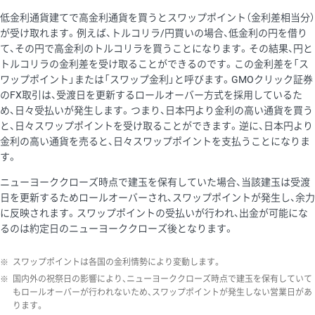
低金利通貨建てで高金利通貨を買うとスワップポイント（金利差相当分）
が受け取れます。例えば、トルコリラ/円買いの場合、低金利の円を借り
て、その円で高金利のトルコリラを買うことになります。その結果、円と
トルコリラの金利差を受け取ることができるのです。この金利差を「ス
ワップポイント」または「スワップ金利」と呼びます。GMOクリック証券
のFX取引は、受渡日を更新するロールオーバー方式を採用しているた
め、日々受払いが発生します。つまり、日本円より金利の高い通貨を買う
と、日々スワップポイントを受け取ることができます。逆に、日本円より
金利の高い通貨を売ると、日々スワップポイントを支払うことになりま
す。
ニューヨーククローズ時点で建玉を保有していた場合、当該建玉は受渡
日を更新するためロールオーバーされ、スワップポイントが発生し、余力
に反映されます。スワップポイントの受払いが行われ、出金が可能にな
るのは約定日のニューヨーククローズ後となります。
※
スワップポイントは各国の金利情勢により変動します。
※
国内外の祝祭日の影響により、ニューヨーククローズ時点で建玉を保有していて
もロールオーバーが行われないため、スワップポイントが発生しない営業日があ
ります。