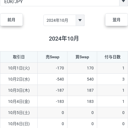
GBP/JPY
170円
86,230円
19.7円
AUD/JPY
106円
44,990円
23.5円
前月
翌月
NZD/JPY
28円
36,920円
7.5円
CAD/JPY
38円
45,810円
8.2円
2024年10月
CHF/JPY
34円
80,440円
4.2円
取引日
売Swap
買Swap
付与日数
TRY/JPY
26円
1,400円
185.7円
CZK/JPY
7円
3,060円
22.8円
10月1日(火)
-170
170
1
PLN/JPY
35円
17,280円
20.2円
10月2日(水)
-540
540
3
HUF/JPY
16円
2,090円
76.5円
10月3日(木)
-187
187
1
ZAR/JPY
130円
39,680円
32.7円
10月4日(金)
-183
183
1
MXN/JPY
140円
37,180円
37.6円
10月5日(土)
0
0
0
EUR/USD
74円
74,270円
9.9円
10月6日(日)
0
0
0
GBP/USD
4円
86,230円
0.4円