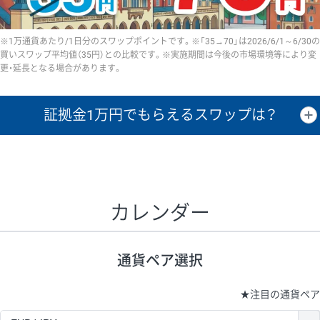
※1万通貨あたり/1日分のスワップポイントです。※「35→70」は2026/6/1～6/30の
買いスワップ平均値（35円）との比較です。※実施期間は今後の市場環境等により変
更・延長となる場合があります。
証拠金1万円で
もらえるスワップは？
証拠金1万円あたりのスワップポイントは、取引の資金効率を示した参
考値です。
CHF/JPY、EUR/USD、GBP/USD、NZD/USD、EUR/GBP、EUR/AUD、
GBP/AUDは売スワップの値です。
カレンダー
1万通貨
証拠金
あたりの
1日の
1万円あたりの
通貨ペア
取引証拠金
スワップ
ポイント
スワップ
ポイント
通貨ペア選択
▲
▼
昇順
降順
昇順
降順
昇順
降順
USD/JPY
154円
65,020円
23.6円
★
注目の通貨ペア
EUR/JPY
75円
74,270円
10円