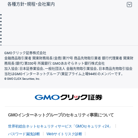
各種方針・規程・会社案内
取引規程・約款
サイトマップ
その他のご案内
個人情報保護方針
最良執行方針
サイトのご利用について
ディスクレイマー
信託保全
リスク説明
会社案内
GMOクリック証券株式会社
金融商品取引業者 関東財務局長（金商）第77号 商品先物取引業者 銀行代理業者 関東財
務局長（銀代）第330号 所属銀行：GMOあおぞらネット銀行株式会社
加入協会：日本証券業協会、一般社団法人 金融先物取引業協会、日本商品先物取引協会
当社はGMOインターネットグループ（東証プライム上場9449）のメンバーです。
© GMO CLICK Securities, Inc.
GMOインターネットグループのセキュリティ事業について
世界初総合ネットセキュリティサービス「GMOセキュリティ24」
パスワード漏洩診断
Webサイトリスク診断