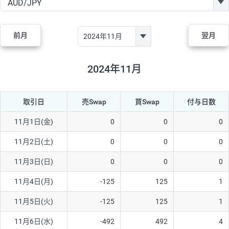
GBP/JPY
182円
84,970円
21.4円
AUD/JPY
111円
44,250円
25円
前月
翌月
NZD/JPY
48円
37,070円
12.9円
CAD/JPY
40円
44,970円
8.8円
2024年11月
CHF/JPY
28円
78,060円
3.5円
取引日
売Swap
買Swap
付与日数
TRY/JPY
25円
1,330円
187.9円
CZK/JPY
5円
3,000円
16.6円
11月1日(金)
0
0
0
PLN/JPY
70円
16,870円
41.4円
11月2日(土)
0
0
0
HUF/JPY
12円
2,000円
60円
11月3日(日)
0
0
0
ZAR/JPY
130円
38,040円
34.1円
11月4日(月)
-125
125
1
MXN/JPY
140円
36,350円
38.5円
11月5日(火)
-125
125
1
EUR/USD
60円
72,670円
8.2円
11月6日(水)
-492
492
4
GBP/USD
1円
84,980円
0.1円