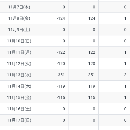
11月7日(木)
0
0
0
AUD/USD
12円
44,260円
2.7円
11月8日(金)
-124
124
1
NZD/USD
27円
37,070円
7.2円
11月9日(土)
0
0
0
EUR/GBP
74円
72,660円
10.1円
EUR/AUD
102円
72,650円
14円
11月10日(日)
0
0
0
GBP/AUD
32円
84,960円
3.7円
11月11日(月)
-122
122
1
AUD/NZD
55円
44,260円
12.4円
11月12日(火)
-120
120
1
EUR/CHF
98円
72,680円
13.4円
11月13日(水)
-351
351
3
GBP/CHF
210円
84,990円
24.7円
11月14日(木)
-119
119
1
USD/CHF
148円
63,050円
23.4円
11月15日(金)
-115
115
1
11月16日(土)
0
0
0
※取引証拠金は同日の当社為替レート（ニューヨーククローズ・
MIDレート）に基づいて算出。
11月17日(日)
0
0
0
※ハンガリーフォリント/円と南アフリカランド/円とメキシコペ
ソ/円は10万通貨単位。