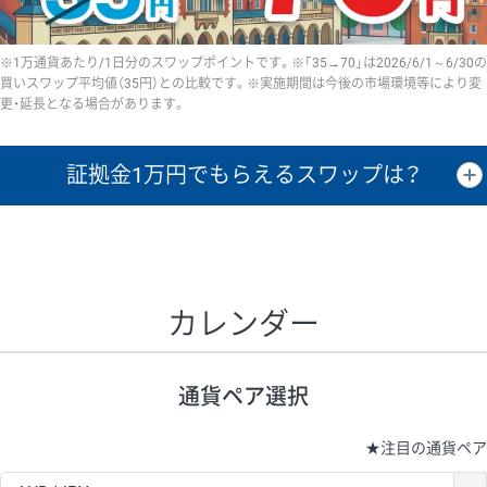
※1万通貨あたり/1日分のスワップポイントです。※「35→70」は2026/6/1～6/30の
買いスワップ平均値（35円）との比較です。※実施期間は今後の市場環境等により変
更・延長となる場合があります。
証拠金1万円で
もらえるスワップは？
証拠金1万円あたりのスワップポイントは、取引の資金効率を示した参
考値です。
CHF/JPY、EUR/USD、GBP/USD、NZD/USD、EUR/GBP、EUR/AUD、
GBP/AUDは売スワップの値です。
カレンダー
1万通貨
証拠金
あたりの
1日の
1万円あたりの
通貨ペア
取引証拠金
スワップ
ポイント
スワップ
ポイント
通貨ペア選択
▲
▼
昇順
降順
昇順
降順
昇順
降順
USD/JPY
161円
63,050円
25.5円
★
注目の通貨ペア
EUR/JPY
80円
72,570円
11円