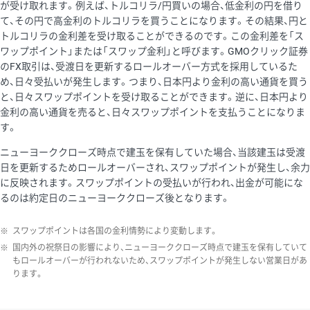
が受け取れます。例えば、トルコリラ/円買いの場合、低金利の円を借り
て、その円で高金利のトルコリラを買うことになります。その結果、円と
トルコリラの金利差を受け取ることができるのです。この金利差を「ス
ワップポイント」または「スワップ金利」と呼びます。GMOクリック証券
のFX取引は、受渡日を更新するロールオーバー方式を採用しているた
め、日々受払いが発生します。つまり、日本円より金利の高い通貨を買う
と、日々スワップポイントを受け取ることができます。逆に、日本円より
金利の高い通貨を売ると、日々スワップポイントを支払うことになりま
す。
ニューヨーククローズ時点で建玉を保有していた場合、当該建玉は受渡
日を更新するためロールオーバーされ、スワップポイントが発生し、余力
に反映されます。スワップポイントの受払いが行われ、出金が可能にな
るのは約定日のニューヨーククローズ後となります。
※
スワップポイントは各国の金利情勢により変動します。
※
国内外の祝祭日の影響により、ニューヨーククローズ時点で建玉を保有していて
もロールオーバーが行われないため、スワップポイントが発生しない営業日があ
ります。