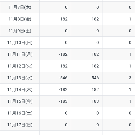
11月7日(木)
0
0
0
AUD/USD
16円
44,990円
3.5円
11月8日(金)
-182
182
1
NZD/USD
41円
36,920円
11.1円
11月9日(土)
0
0
0
EUR/GBP
71円
74,270円
9.5円
EUR/AUD
103円
74,270円
13.8円
11月10日(日)
0
0
0
GBP/AUD
43円
86,230円
4.9円
11月11日(月)
-182
182
1
AUD/NZD
66円
44,990円
14.6円
11月12日(火)
-182
182
1
EUR/CHF
111円
74,270円
14.9円
11月13日(水)
-546
546
3
GBP/CHF
220円
86,230円
25.5円
11月14日(木)
-182
182
1
USD/CHF
160円
65,030円
24.6円
11月15日(金)
-183
183
1
※2026/6/30の当社のスワップポイントおよび、同日の為替レート
11月16日(土)
0
0
0
に基づいて算出。
※取引証拠金は同日の当社為替レート（ニューヨーククローズ・
11月17日(日)
0
0
0
MIDレート）に基づいて算出。
※ハンガリーフォリント/円と南アフリカランド/円とメキシコペ