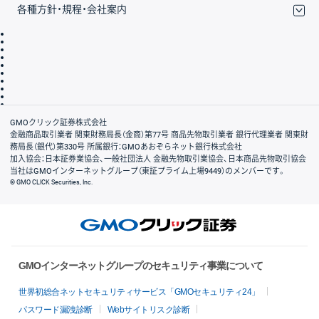
各種方針・規程・会社案内
取引規程・約款
サイトマップ
その他のご案内
個人情報保護方針
最良執行方針
サイトのご利用について
ディスクレイマー
信託保全
リスク説明
会社案内
GMOクリック証券株式会社
金融商品取引業者 関東財務局長（金商）第77号 商品先物取引業者 銀行代理業者 関東財
務局長（銀代）第330号 所属銀行：GMOあおぞらネット銀行株式会社
加入協会：日本証券業協会、一般社団法人 金融先物取引業協会、日本商品先物取引協会
当社はGMOインターネットグループ（東証プライム上場9449）のメンバーです。
© GMO CLICK Securities, Inc.
GMOインターネットグループのセキュリティ事業について
世界初総合ネットセキュリティサービス「GMOセキュリティ24」
パスワード漏洩診断
Webサイトリスク診断