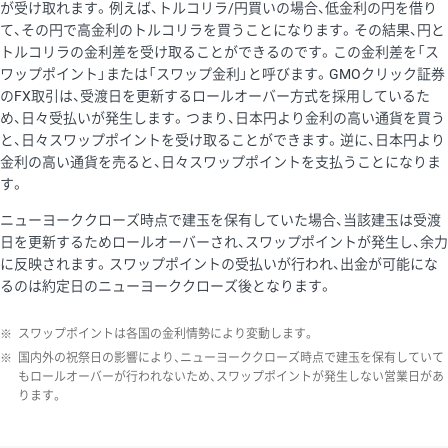
が受け取れます。例えば、トルコリラ/円買いの場合、低金利の円を借り
て、その円で高金利のトルコリラを買うことになります。その結果、円と
トルコリラの金利差を受け取ることができるのです。この金利差を「ス
ワップポイント」または「スワップ金利」と呼びます。GMOクリック証券
のFX取引は、受渡日を更新するロールオーバー方式を採用しているた
め、日々受払いが発生します。つまり、日本円より金利の高い通貨を買う
と、日々スワップポイントを受け取ることができます。逆に、日本円より
金利の高い通貨を売ると、日々スワップポイントを支払うことになりま
す。
ニューヨーククローズ時点で建玉を保有していた場合、当該建玉は受渡
日を更新するためロールオーバーされ、スワップポイントが発生し、余力
に反映されます。スワップポイントの受払いが行われ、出金が可能にな
るのは約定日のニューヨーククローズ後となります。
※
スワップポイントは各国の金利情勢により変動します。
※
国内外の祝祭日の影響により、ニューヨーククローズ時点で建玉を保有していて
もロールオーバーが行われないため、スワップポイントが発生しない営業日があ
ります。