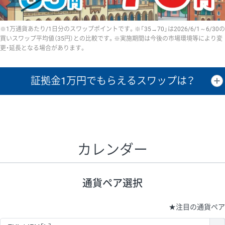
※1万通貨あたり/1日分のスワップポイントです。※「35→70」は2026/6/1～6/30の
買いスワップ平均値（35円）との比較です。※実施期間は今後の市場環境等により変
更・延長となる場合があります。
証拠金1万円で
もらえるスワップは？
証拠金1万円あたりのスワップポイントは、取引の資金効率を示した参
考値です。
CHF/JPY、EUR/USD、GBP/USD、NZD/USD、EUR/GBP、EUR/AUD、
GBP/AUDは売スワップの値です。
カレンダー
1万通貨
証拠金
あたりの
1日の
1万円あたりの
通貨ペア
取引証拠金
スワップ
ポイント
スワップ
ポイント
通貨ペア選択
▲
▼
昇順
降順
昇順
降順
昇順
降順
USD/JPY
154円
65,020円
23.6円
★
注目の通貨ペア
EUR/JPY
75円
74,270円
10円