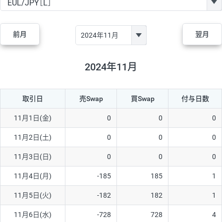
GBP/JPY
170円
86,230円
19.7円
AUD/JPY
106円
44,990円
23.5円
前月
翌月
NZD/JPY
28円
36,920円
7.5円
CAD/JPY
38円
45,810円
8.2円
2024年11月
CHF/JPY
34円
80,440円
4.2円
取引日
売Swap
買Swap
付与日数
TRY/JPY
26円
1,400円
185.7円
CZK/JPY
7円
3,060円
22.8円
11月1日(金)
0
0
0
PLN/JPY
35円
17,280円
20.2円
11月2日(土)
0
0
0
HUF/JPY
16円
2,090円
76.5円
11月3日(日)
0
0
0
ZAR/JPY
130円
39,680円
32.7円
11月4日(月)
-185
185
1
MXN/JPY
140円
37,180円
37.6円
11月5日(火)
-182
182
1
EUR/USD
74円
74,270円
9.9円
11月6日(水)
-728
728
4
GBP/USD
4円
86,230円
0.4円