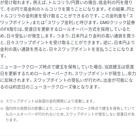
が受け取れます。例えば、トルコリラ/円買いの場合、低金利の円を借り
て、その円で高金利のトルコリラを買うことになります。その結果、円と
トルコリラの金利差を受け取ることができるのです。この金利差を「ス
ワップポイント」または「スワップ金利」と呼びます。GMOクリック証券
のFX取引は、受渡日を更新するロールオーバー方式を採用しているた
め、日々受払いが発生します。つまり、日本円より金利の高い通貨を買う
と、日々スワップポイントを受け取ることができます。逆に、日本円より
金利の高い通貨を売ると、日々スワップポイントを支払うことになりま
す。
ニューヨーククローズ時点で建玉を保有していた場合、当該建玉は受渡
日を更新するためロールオーバーされ、スワップポイントが発生し、余力
に反映されます。スワップポイントの受払いが行われ、出金が可能にな
るのは約定日のニューヨーククローズ後となります。
※
スワップポイントは各国の金利情勢により変動します。
※
国内外の祝祭日の影響により、ニューヨーククローズ時点で建玉を保有していて
もロールオーバーが行われないため、スワップポイントが発生しない営業日があ
ります。