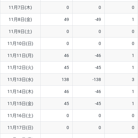
11月7日(木)
0
0
0
AUD/USD
16円
44,990円
3.5円
11月8日(金)
49
-49
1
NZD/USD
41円
36,920円
11.1円
11月9日(土)
0
0
0
EUR/GBP
71円
74,270円
9.5円
EUR/AUD
103円
74,270円
13.8円
11月10日(日)
0
0
0
GBP/AUD
43円
86,230円
4.9円
11月11日(月)
46
-46
1
AUD/NZD
66円
44,990円
14.6円
11月12日(火)
45
-45
1
EUR/CHF
111円
74,270円
14.9円
11月13日(水)
138
-138
3
GBP/CHF
220円
86,230円
25.5円
11月14日(木)
46
-46
1
USD/CHF
160円
65,030円
24.6円
11月15日(金)
45
-45
1
11月16日(土)
0
0
0
※取引証拠金は同日の当社為替レート（ニューヨーククローズ・
MIDレート）に基づいて算出。
11月17日(日)
0
0
0
※ハンガリーフォリント/円と南アフリカランド/円とメキシコペ
ソ/円は10万通貨単位。