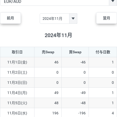
GBP/JPY
170円
86,230円
19.7円
AUD/JPY
106円
44,990円
23.5円
前月
翌月
NZD/JPY
28円
36,920円
7.5円
CAD/JPY
38円
45,810円
8.2円
2024年11月
CHF/JPY
34円
80,440円
4.2円
取引日
売Swap
買Swap
付与日数
TRY/JPY
26円
1,400円
185.7円
CZK/JPY
7円
3,060円
22.8円
11月1日(金)
46
-46
1
PLN/JPY
35円
17,280円
20.2円
11月2日(土)
0
0
0
HUF/JPY
16円
2,090円
76.5円
11月3日(日)
0
0
0
ZAR/JPY
130円
39,680円
32.7円
11月4日(月)
49
-49
1
MXN/JPY
140円
37,180円
37.6円
11月5日(火)
48
-48
1
EUR/USD
74円
74,270円
9.9円
11月6日(水)
196
-196
4
GBP/USD
4円
86,230円
0.4円