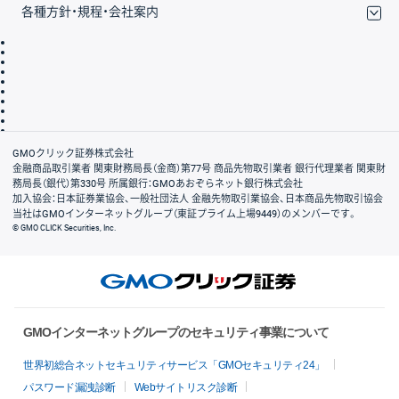
各種方針・規程・会社案内
取引規程・約款
サイトマップ
その他のご案内
個人情報保護方針
最良執行方針
サイトのご利用について
ディスクレイマー
信託保全
リスク説明
会社案内
GMOクリック証券株式会社
金融商品取引業者 関東財務局長（金商）第77号 商品先物取引業者 銀行代理業者 関東財
務局長（銀代）第330号 所属銀行：GMOあおぞらネット銀行株式会社
加入協会：日本証券業協会、一般社団法人 金融先物取引業協会、日本商品先物取引協会
当社はGMOインターネットグループ（東証プライム上場9449）のメンバーです。
© GMO CLICK Securities, Inc.
GMOインターネットグループのセキュリティ事業について
世界初総合ネットセキュリティサービス「GMOセキュリティ24」
パスワード漏洩診断
Webサイトリスク診断