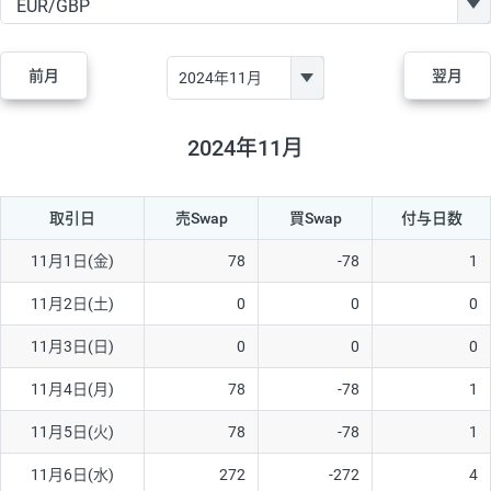
GBP/JPY
170円
86,230円
19.7円
AUD/JPY
106円
44,990円
23.5円
前月
翌月
NZD/JPY
28円
36,920円
7.5円
CAD/JPY
38円
45,810円
8.2円
2024年11月
CHF/JPY
34円
80,440円
4.2円
取引日
売Swap
買Swap
付与日数
TRY/JPY
26円
1,400円
185.7円
CZK/JPY
7円
3,060円
22.8円
11月1日(金)
78
-78
1
PLN/JPY
35円
17,280円
20.2円
11月2日(土)
0
0
0
HUF/JPY
16円
2,090円
76.5円
11月3日(日)
0
0
0
ZAR/JPY
130円
39,680円
32.7円
11月4日(月)
78
-78
1
MXN/JPY
140円
37,180円
37.6円
11月5日(火)
78
-78
1
EUR/USD
74円
74,270円
9.9円
11月6日(水)
272
-272
4
GBP/USD
4円
86,230円
0.4円