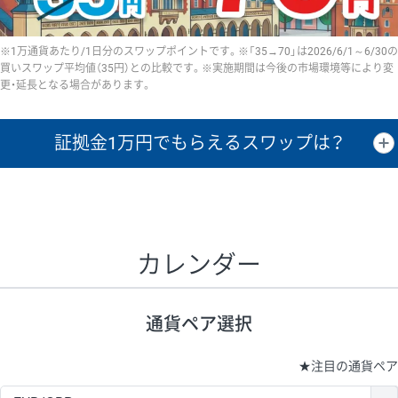
※1万通貨あたり/1日分のスワップポイントです。※「35→70」は2026/6/1～6/30の
買いスワップ平均値（35円）との比較です。※実施期間は今後の市場環境等により変
更・延長となる場合があります。
証拠金1万円で
もらえるスワップは？
証拠金1万円あたりのスワップポイントは、取引の資金効率を示した参
考値です。
CHF/JPY、EUR/USD、GBP/USD、NZD/USD、EUR/GBP、EUR/AUD、
GBP/AUDは売スワップの値です。
カレンダー
1万通貨
証拠金
あたりの
1日の
1万円あたりの
通貨ペア
取引証拠金
スワップ
ポイント
スワップ
ポイント
通貨ペア選択
▲
▼
昇順
降順
昇順
降順
昇順
降順
USD/JPY
154円
65,020円
23.6円
★
注目の通貨ペア
EUR/JPY
75円
74,270円
10円