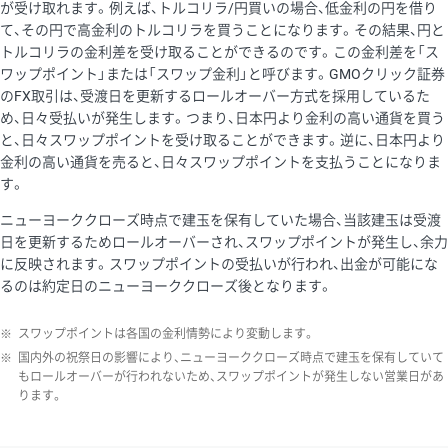
が受け取れます。例えば、トルコリラ/円買いの場合、低金利の円を借り
て、その円で高金利のトルコリラを買うことになります。その結果、円と
トルコリラの金利差を受け取ることができるのです。この金利差を「ス
ワップポイント」または「スワップ金利」と呼びます。GMOクリック証券
のFX取引は、受渡日を更新するロールオーバー方式を採用しているた
め、日々受払いが発生します。つまり、日本円より金利の高い通貨を買う
と、日々スワップポイントを受け取ることができます。逆に、日本円より
金利の高い通貨を売ると、日々スワップポイントを支払うことになりま
す。
ニューヨーククローズ時点で建玉を保有していた場合、当該建玉は受渡
日を更新するためロールオーバーされ、スワップポイントが発生し、余力
に反映されます。スワップポイントの受払いが行われ、出金が可能にな
るのは約定日のニューヨーククローズ後となります。
※
スワップポイントは各国の金利情勢により変動します。
※
国内外の祝祭日の影響により、ニューヨーククローズ時点で建玉を保有していて
もロールオーバーが行われないため、スワップポイントが発生しない営業日があ
ります。