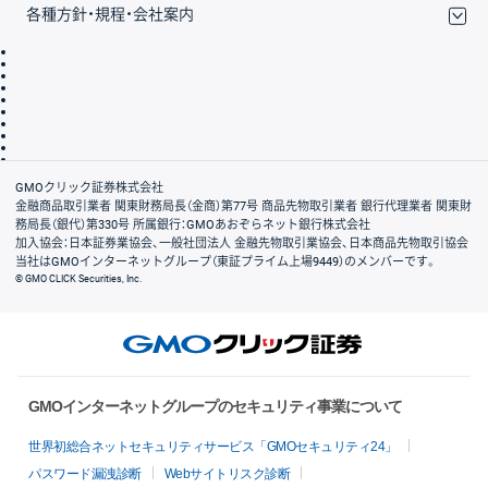
各種方針・規程・会社案内
取引規程・約款
サイトマップ
その他のご案内
個人情報保護方針
最良執行方針
サイトのご利用について
ディスクレイマー
信託保全
リスク説明
会社案内
GMOクリック証券株式会社
金融商品取引業者 関東財務局長（金商）第77号 商品先物取引業者 銀行代理業者 関東財
務局長（銀代）第330号 所属銀行：GMOあおぞらネット銀行株式会社
加入協会：日本証券業協会、一般社団法人 金融先物取引業協会、日本商品先物取引協会
当社はGMOインターネットグループ（東証プライム上場9449）のメンバーです。
© GMO CLICK Securities, Inc.
GMOインターネットグループのセキュリティ事業について
世界初総合ネットセキュリティサービス「GMOセキュリティ24」
パスワード漏洩診断
Webサイトリスク診断