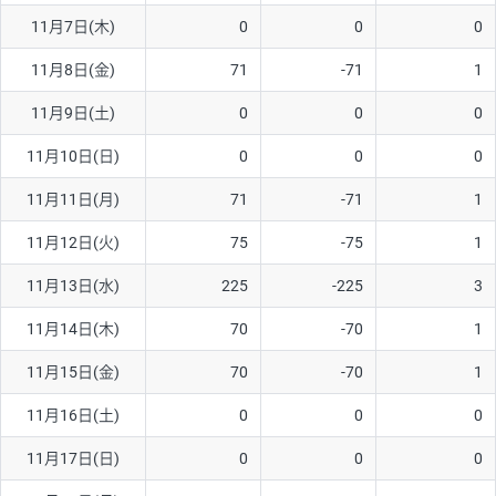
11月7日(木)
0
0
0
AUD/USD
16円
44,990円
3.5円
11月8日(金)
71
-71
1
NZD/USD
41円
36,920円
11.1円
11月9日(土)
0
0
0
EUR/GBP
71円
74,270円
9.5円
EUR/AUD
103円
74,270円
13.8円
11月10日(日)
0
0
0
GBP/AUD
43円
86,230円
4.9円
11月11日(月)
71
-71
1
AUD/NZD
66円
44,990円
14.6円
11月12日(火)
75
-75
1
EUR/CHF
111円
74,270円
14.9円
11月13日(水)
225
-225
3
GBP/CHF
220円
86,230円
25.5円
11月14日(木)
70
-70
1
USD/CHF
160円
65,030円
24.6円
11月15日(金)
70
-70
1
※2026/6/30の当社のスワップポイントおよび、同日の為替レート
11月16日(土)
0
0
0
に基づいて算出。
※取引証拠金は同日の当社為替レート（ニューヨーククローズ・
11月17日(日)
0
0
0
MIDレート）に基づいて算出。
※ハンガリーフォリント/円と南アフリカランド/円とメキシコペ