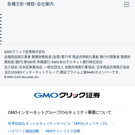
各種方針・規程・会社案内
取引規程・約款
サイトマップ
その他のご案内
個人情報保護方針
最良執行方針
サイトのご利用について
ディスクレイマー
信託保全
リスク説明
会社案内
GMOクリック証券株式会社
金融商品取引業者 関東財務局長（金商）第77号 商品先物取引業者 銀行代理業者 関東財
務局長（銀代）第330号 所属銀行：GMOあおぞらネット銀行株式会社
加入協会：日本証券業協会、一般社団法人 金融先物取引業協会、日本商品先物取引協会
当社はGMOインターネットグループ（東証プライム上場9449）のメンバーです。
© GMO CLICK Securities, Inc.
GMOインターネットグループのセキュリティ事業について
世界初総合ネットセキュリティサービス「GMOセキュリティ24」
パスワード漏洩診断
Webサイトリスク診断