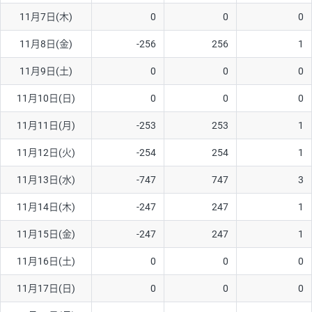
11月7日(木)
0
0
0
AUD/USD
12円
44,260円
2.7円
11月8日(金)
-256
256
1
NZD/USD
27円
37,070円
7.2円
11月9日(土)
0
0
0
EUR/GBP
74円
72,660円
10.1円
EUR/AUD
102円
72,650円
14円
11月10日(日)
0
0
0
GBP/AUD
32円
84,960円
3.7円
11月11日(月)
-253
253
1
AUD/NZD
55円
44,260円
12.4円
11月12日(火)
-254
254
1
EUR/CHF
98円
72,680円
13.4円
11月13日(水)
-747
747
3
GBP/CHF
210円
84,990円
24.7円
11月14日(木)
-247
247
1
USD/CHF
148円
63,050円
23.4円
11月15日(金)
-247
247
1
※2026/7/31の当社のスワップポイントおよび、同日の為替レート
11月16日(土)
0
0
0
に基づいて算出。
※取引証拠金は同日の当社為替レート（ニューヨーククローズ・
11月17日(日)
0
0
0
MIDレート）に基づいて算出。
※ハンガリーフォリント/円と南アフリカランド/円とメキシコペ