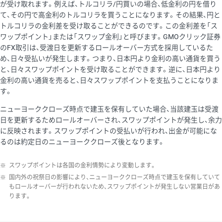
が受け取れます。例えば、トルコリラ/円買いの場合、低金利の円を借り
て、その円で高金利のトルコリラを買うことになります。その結果、円と
トルコリラの金利差を受け取ることができるのです。この金利差を「ス
ワップポイント」または「スワップ金利」と呼びます。GMOクリック証券
のFX取引は、受渡日を更新するロールオーバー方式を採用しているた
め、日々受払いが発生します。つまり、日本円より金利の高い通貨を買う
と、日々スワップポイントを受け取ることができます。逆に、日本円より
金利の高い通貨を売ると、日々スワップポイントを支払うことになりま
す。
ニューヨーククローズ時点で建玉を保有していた場合、当該建玉は受渡
日を更新するためロールオーバーされ、スワップポイントが発生し、余力
に反映されます。スワップポイントの受払いが行われ、出金が可能にな
るのは約定日のニューヨーククローズ後となります。
※
スワップポイントは各国の金利情勢により変動します。
※
国内外の祝祭日の影響により、ニューヨーククローズ時点で建玉を保有していて
もロールオーバーが行われないため、スワップポイントが発生しない営業日があ
ります。