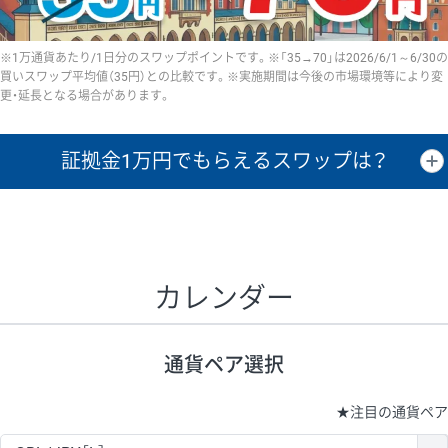
※1万通貨あたり/1日分のスワップポイントです。※「35→70」は2026/6/1～6/30の
買いスワップ平均値（35円）との比較です。※実施期間は今後の市場環境等により変
更・延長となる場合があります。
証拠金1万円で
もらえるスワップは？
証拠金1万円あたりのスワップポイントは、取引の資金効率を示した参
考値です。
CHF/JPY、EUR/USD、GBP/USD、NZD/USD、EUR/GBP、EUR/AUD、
GBP/AUDは売スワップの値です。
カレンダー
1万通貨
証拠金
あたりの
1日の
1万円あたりの
通貨ペア
取引証拠金
スワップ
ポイント
スワップ
ポイント
通貨ペア選択
▲
▼
昇順
降順
昇順
降順
昇順
降順
USD/JPY
161円
63,050円
25.5円
★
注目の通貨ペア
EUR/JPY
80円
72,570円
11円