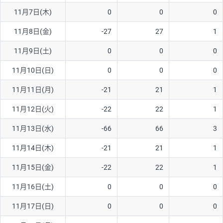
11月7日(木)
0
0
0
AUD/USD
16円
44,990円
3.5円
11月8日(金)
-27
27
1
NZD/USD
41円
36,920円
11.1円
11月9日(土)
0
0
0
EUR/GBP
71円
74,270円
9.5円
EUR/AUD
103円
74,270円
13.8円
11月10日(日)
0
0
0
GBP/AUD
43円
86,230円
4.9円
11月11日(月)
-21
21
1
AUD/NZD
66円
44,990円
14.6円
11月12日(火)
-22
22
1
EUR/CHF
111円
74,270円
14.9円
11月13日(水)
-66
66
3
GBP/CHF
220円
86,230円
25.5円
11月14日(木)
-21
21
1
USD/CHF
160円
65,030円
24.6円
11月15日(金)
-22
22
1
※2026/6/30の当社のスワップポイントおよび、同日の為替レート
11月16日(土)
0
0
0
に基づいて算出。
※取引証拠金は同日の当社為替レート（ニューヨーククローズ・
11月17日(日)
0
0
0
MIDレート）に基づいて算出。
※ハンガリーフォリント/円と南アフリカランド/円とメキシコペ