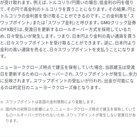
が受け取れます。例えば、トルコリラ/円買いの場合、低金利の円を借り
て、その円で高金利のトルコリラを買うことになります。その結果、円と
トルコリラの金利差を受け取ることができるのです。この金利差を「ス
ワップポイント」または「スワップ金利」と呼びます。GMOクリック証券
のFX取引は、受渡日を更新するロールオーバー方式を採用しているた
め、日々受払いが発生します。つまり、日本円より金利の高い通貨を買う
と、日々スワップポイントを受け取ることができます。逆に、日本円より
金利の高い通貨を売ると、日々スワップポイントを支払うことになりま
す。
ニューヨーククローズ時点で建玉を保有していた場合、当該建玉は受渡
日を更新するためロールオーバーされ、スワップポイントが発生し、余力
に反映されます。スワップポイントの受払いが行われ、出金が可能にな
るのは約定日のニューヨーククローズ後となります。
※
スワップポイントは各国の金利情勢により変動します。
※
国内外の祝祭日の影響により、ニューヨーククローズ時点で建玉を保有していて
もロールオーバーが行われないため、スワップポイントが発生しない営業日があ
ります。