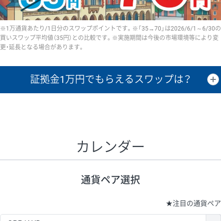
※1万通貨あたり/1日分のスワップポイントです。※「35→70」は2026/6/1～6/30の
買いスワップ平均値（35円）との比較です。※実施期間は今後の市場環境等により変
更・延長となる場合があります。
証拠金1万円で
もらえるスワップは？
証拠金1万円あたりのスワップポイントは、取引の資金効率を示した参
考値です。
CHF/JPY、EUR/USD、GBP/USD、NZD/USD、EUR/GBP、EUR/AUD、
GBP/AUDは売スワップの値です。
カレンダー
1万通貨
証拠金
あたりの
1日の
1万円あたりの
通貨ペア
取引証拠金
スワップ
ポイント
スワップ
ポイント
通貨ペア選択
▲
▼
昇順
降順
昇順
降順
昇順
降順
USD/JPY
154円
65,020円
23.6円
★
注目の通貨ペア
EUR/JPY
75円
74,270円
10円