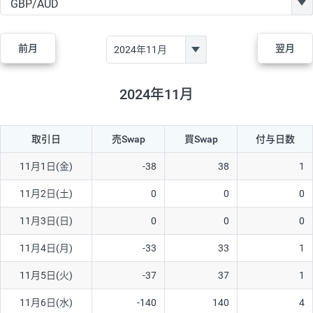
GBP/JPY
170円
86,230円
19.7円
AUD/JPY
106円
44,990円
23.5円
前月
翌月
NZD/JPY
28円
36,920円
7.5円
CAD/JPY
38円
45,810円
8.2円
2024年11月
CHF/JPY
34円
80,440円
4.2円
取引日
売Swap
買Swap
付与日数
TRY/JPY
26円
1,400円
185.7円
CZK/JPY
7円
3,060円
22.8円
11月1日(金)
-38
38
1
PLN/JPY
35円
17,280円
20.2円
11月2日(土)
0
0
0
HUF/JPY
16円
2,090円
76.5円
11月3日(日)
0
0
0
ZAR/JPY
130円
39,680円
32.7円
11月4日(月)
-33
33
1
MXN/JPY
140円
37,180円
37.6円
11月5日(火)
-37
37
1
EUR/USD
74円
74,270円
9.9円
11月6日(水)
-140
140
4
GBP/USD
4円
86,230円
0.4円