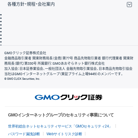
各種方針・規程・会社案内
取引規程・約款
サイトマップ
その他のご案内
個人情報保護方針
最良執行方針
サイトのご利用について
ディスクレイマー
信託保全
リスク説明
会社案内
GMOクリック証券株式会社
金融商品取引業者 関東財務局長（金商）第77号 商品先物取引業者 銀行代理業者 関東財
務局長（銀代）第330号 所属銀行：GMOあおぞらネット銀行株式会社
加入協会：日本証券業協会、一般社団法人 金融先物取引業協会、日本商品先物取引協会
当社はGMOインターネットグループ（東証プライム上場9449）のメンバーです。
© GMO CLICK Securities, Inc.
GMOインターネットグループのセキュリティ事業について
世界初総合ネットセキュリティサービス「GMOセキュリティ24」
パスワード漏洩診断
Webサイトリスク診断