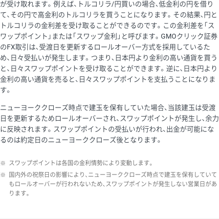
が受け取れます。例えば、トルコリラ/円買いの場合、低金利の円を借り
て、その円で高金利のトルコリラを買うことになります。その結果、円と
トルコリラの金利差を受け取ることができるのです。この金利差を「ス
ワップポイント」または「スワップ金利」と呼びます。GMOクリック証券
のFX取引は、受渡日を更新するロールオーバー方式を採用しているた
め、日々受払いが発生します。つまり、日本円より金利の高い通貨を買う
と、日々スワップポイントを受け取ることができます。逆に、日本円より
金利の高い通貨を売ると、日々スワップポイントを支払うことになりま
す。
ニューヨーククローズ時点で建玉を保有していた場合、当該建玉は受渡
日を更新するためロールオーバーされ、スワップポイントが発生し、余力
に反映されます。スワップポイントの受払いが行われ、出金が可能にな
るのは約定日のニューヨーククローズ後となります。
※
スワップポイントは各国の金利情勢により変動します。
※
国内外の祝祭日の影響により、ニューヨーククローズ時点で建玉を保有していて
もロールオーバーが行われないため、スワップポイントが発生しない営業日があ
ります。