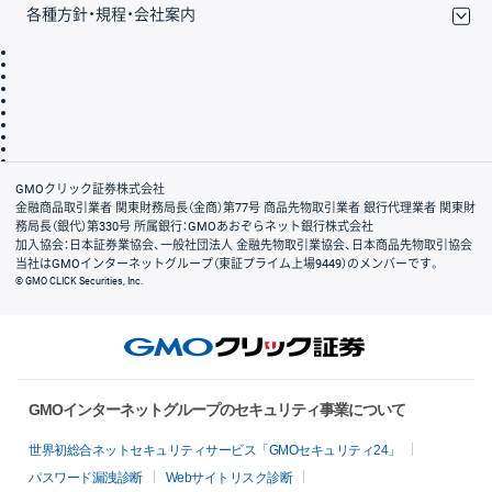
各種方針・規程・会社案内
取引規程・約款
サイトマップ
その他のご案内
個人情報保護方針
最良執行方針
サイトのご利用について
ディスクレイマー
信託保全
リスク説明
会社案内
GMOクリック証券株式会社
金融商品取引業者 関東財務局長（金商）第77号 商品先物取引業者 銀行代理業者 関東財
務局長（銀代）第330号 所属銀行：GMOあおぞらネット銀行株式会社
加入協会：日本証券業協会、一般社団法人 金融先物取引業協会、日本商品先物取引協会
当社はGMOインターネットグループ（東証プライム上場9449）のメンバーです。
© GMO CLICK Securities, Inc.
GMOインターネットグループのセキュリティ事業について
世界初総合ネットセキュリティサービス「GMOセキュリティ24」
パスワード漏洩診断
Webサイトリスク診断