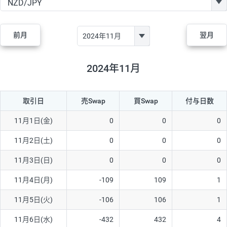
GBP/JPY
170円
86,230円
19.7円
AUD/JPY
106円
44,990円
23.5円
前月
翌月
NZD/JPY
28円
36,920円
7.5円
CAD/JPY
38円
45,810円
8.2円
2024年11月
CHF/JPY
34円
80,440円
4.2円
取引日
売Swap
買Swap
付与日数
TRY/JPY
26円
1,400円
185.7円
CZK/JPY
7円
3,060円
22.8円
11月1日(金)
0
0
0
PLN/JPY
35円
17,280円
20.2円
11月2日(土)
0
0
0
HUF/JPY
16円
2,090円
76.5円
11月3日(日)
0
0
0
ZAR/JPY
130円
39,680円
32.7円
11月4日(月)
-109
109
1
MXN/JPY
140円
37,180円
37.6円
11月5日(火)
-106
106
1
EUR/USD
74円
74,270円
9.9円
11月6日(水)
-432
432
4
GBP/USD
4円
86,230円
0.4円