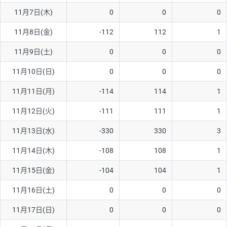
11月7日(木)
0
0
0
AUD/USD
16円
44,990円
3.5円
11月8日(金)
-112
112
1
NZD/USD
41円
36,920円
11.1円
11月9日(土)
0
0
0
EUR/GBP
71円
74,270円
9.5円
EUR/AUD
103円
74,270円
13.8円
11月10日(日)
0
0
0
GBP/AUD
43円
86,230円
4.9円
11月11日(月)
-114
114
1
AUD/NZD
66円
44,990円
14.6円
11月12日(火)
-111
111
1
EUR/CHF
111円
74,270円
14.9円
11月13日(水)
-330
330
3
GBP/CHF
220円
86,230円
25.5円
11月14日(木)
-108
108
1
USD/CHF
160円
65,030円
24.6円
11月15日(金)
-104
104
1
11月16日(土)
0
0
0
※取引証拠金は同日の当社為替レート（ニューヨーククローズ・
MIDレート）に基づいて算出。
11月17日(日)
0
0
0
※ハンガリーフォリント/円と南アフリカランド/円とメキシコペ
ソ/円は10万通貨単位。