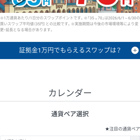
※1万通貨あたり/1日分のスワップポイントです。※「35→70」は2026/6/1～6/30の
買いスワップ平均値（35円）との比較です。※実施期間は今後の市場環境等により変
更・延長となる場合があります。
証拠金1万円で
もらえるスワップは？
証拠金1万円あたりのスワップポイントは、取引の資金効率を示した参
考値です。
CHF/JPY、EUR/USD、GBP/USD、NZD/USD、EUR/GBP、EUR/AUD、
GBP/AUDは売スワップの値です。
カレンダー
1万通貨
証拠金
あたりの
1日の
1万円あたりの
通貨ペア
取引証拠金
スワップ
ポイント
スワップ
ポイント
通貨ペア選択
▲
▼
昇順
降順
昇順
降順
昇順
降順
USD/JPY
154円
65,020円
23.6円
★
注目の通貨ペア
EUR/JPY
75円
74,270円
10円