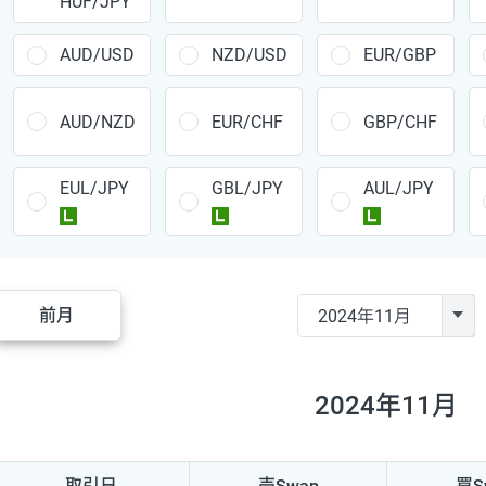
HUF/JPY
CAD/JPY
38円
CHF/JPY
34円
AUD/USD
NZD/USD
EUR/GBP
TRY/JPY
26円
AUD/NZD
EUR/CHF
GBP/CHF
CZK/JPY
7円
EUL/JPY
GBL/JPY
AUL/JPY
PLN/JPY
35円
ラージ
ラージ
ラージ
HUF/JPY
16円
ZAR/JPY
130円
前月
MXN/JPY
140円
EUR/USD
74円
2024年11月
GBP/USD
4円
AUD/USD
16円
取引日
売Swap
買S