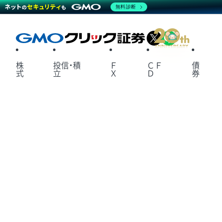
無料診断
X
LINE
株
投信・積
Ｆ
ＣＦ
債
式
立
Ｘ
Ｄ
券