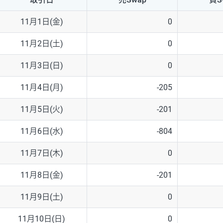
NZD/USD
41円
11月1日(金)
0
EUR/GBP
71円
11月2日(土)
0
EUR/AUD
103円
11月3日(日)
0
GBP/AUD
43円
11月4日(月)
-205
AUD/NZD
66円
11月5日(火)
-201
EUR/CHF
111円
11月6日(水)
-804
GBP/CHF
220円
11月7日(木)
0
USD/CHF
160円
11月8日(金)
-201
11月9日(土)
0
※取引証拠金は同日の当社為替レート（ニューヨーククローズ・MIDレ
11月10日(日)
0
※ハンガリーフォリント/円と南アフリカランド/円とメキシコペソ/円