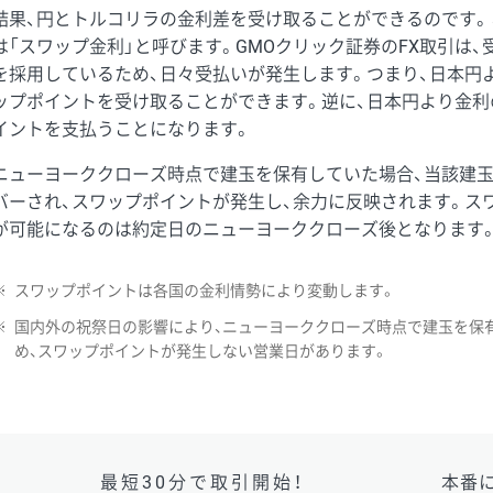
結果、円とトルコリラの金利差を受け取ることができるのです。
は「スワップ金利」と呼びます。GMOクリック証券のFX取引は
を採用しているため、日々受払いが発生します。つまり、日本円
ップポイントを受け取ることができます。逆に、日本円より金利
イントを支払うことになります。
ニューヨーククローズ時点で建玉を保有していた場合、当該建
バーされ、スワップポイントが発生し、余力に反映されます。ス
が可能になるのは約定日のニューヨーククローズ後となります
※
スワップポイントは各国の金利情勢により変動します。
※
国内外の祝祭日の影響により、ニューヨーククローズ時点で建玉を保
め、スワップポイントが発生しない営業日があります。
最短30分で取引開始！
本番