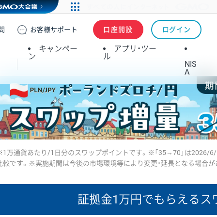
問
お客様
サポート
口座開設
ログイン
キャンペー
アプリ・ツー
ン
ル
NIS
A
※1万通貨あたり/1日分のスワップポイントです。※「35→70」は2026/6
比較です。※実施期間は今後の市場環境等により変更・延長となる場合が
証拠金1万円で
もらえるス