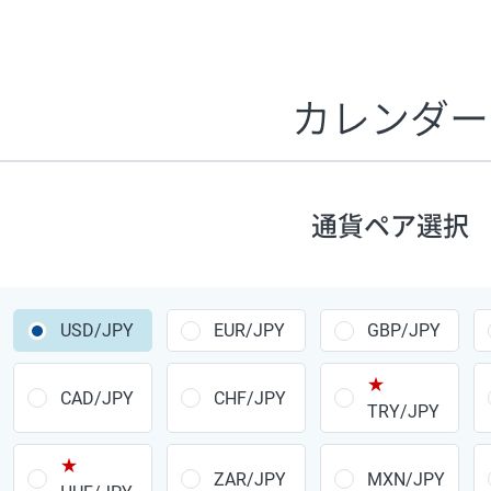
証拠金1万円あたりのスワップポイントは、取引の資金効率
CHF/JPY、EUR/USD、GBP/USD、NZD/USD、EUR/GBP、E
す。
カレンダー
1万通貨
あたりの
通貨ペア
1日の
スワップ
取引
ポイント
▲
▼
昇順
降順
通貨ペア選択
USD/JPY
154円
EUR/JPY
75円
USD/JPY
EUR/JPY
GBP/JPY
GBP/JPY
170円
★
AUD/JPY
106円
CAD/JPY
CHF/JPY
TRY/JPY
NZD/JPY
28円
★
ZAR/JPY
MXN/JPY