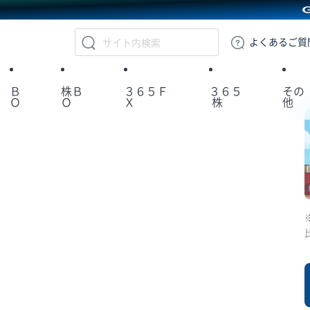
GMOクリック証券
よくある
ご質
Ｂ
株Ｂ
３６５Ｆ
３６５
その
Ｏ
Ｏ
Ｘ
株
他