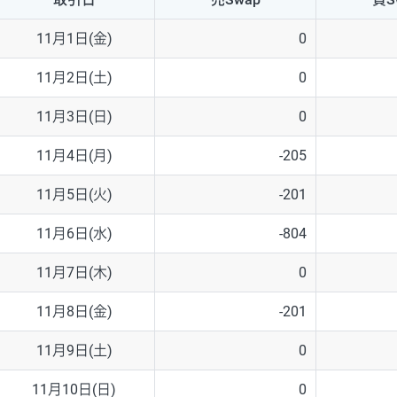
NZD/USD
41円
11月1日(金)
0
EUR/GBP
71円
11月2日(土)
0
EUR/AUD
103円
11月3日(日)
0
GBP/AUD
43円
11月4日(月)
-205
AUD/NZD
66円
11月5日(火)
-201
EUR/CHF
111円
11月6日(水)
-804
GBP/CHF
220円
11月7日(木)
0
USD/CHF
160円
11月8日(金)
-201
11月9日(土)
0
※2026/6/30の当社のスワップポイントおよび、同日の為替レート
※取引証拠金は同日の当社為替レート（ニューヨーククローズ・MIDレ
11月10日(日)
0
※ハンガリーフォリント/円と南アフリカランド/円とメキシコペソ/円