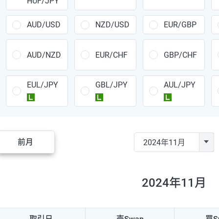
HUF/JPY
CAD/JPY
38円
CHF/JPY
34円
AUD/USD
NZD/USD
EUR/GBP
TRY/JPY
26円
AUD/NZD
EUR/CHF
GBP/CHF
CZK/JPY
7円
EUL/JPY
GBL/JPY
AUL/JPY
PLN/JPY
35円
ラージ
ラージ
ラージ
HUF/JPY
16円
ZAR/JPY
130円
前月
MXN/JPY
140円
EUR/USD
74円
2024年11月
GBP/USD
4円
AUD/USD
16円
取引日
売Swap
買S