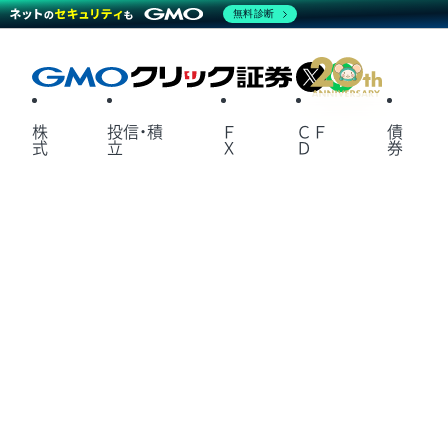
無料診断
X
LINE
株
投信・積
Ｆ
ＣＦ
債
式
立
Ｘ
Ｄ
券