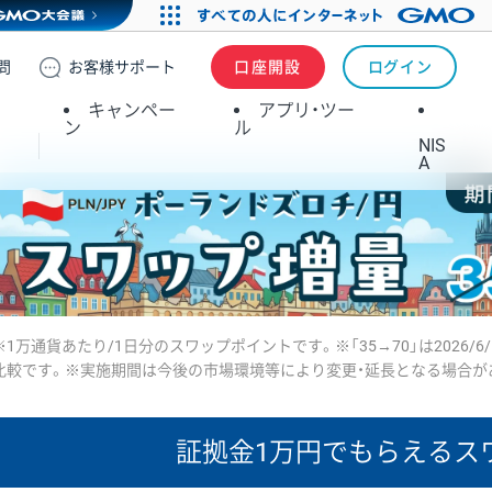
問
お客様
サポート
口座開設
ログイン
キャンペー
アプリ・ツー
ン
ル
NIS
A
※1万通貨あたり/1日分のスワップポイントです。※「35→70」は2026/6
比較です。※実施期間は今後の市場環境等により変更・延長となる場合が
証拠金1万円で
もらえるス