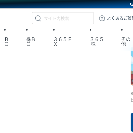
GMOクリック証券
よくある
ご質
Ｂ
株Ｂ
３６５Ｆ
３６５
その
Ｏ
Ｏ
Ｘ
株
他