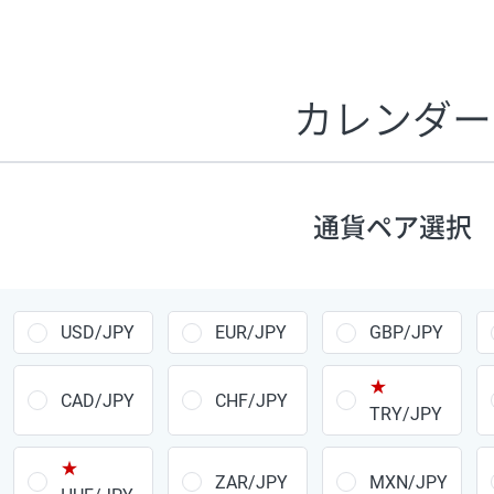
証拠金1万円あたりのスワップポイントは、取引の資金効率
CHF/JPY、EUR/USD、GBP/USD、NZD/USD、EUR/GBP、E
す。
カレンダー
1万通貨
あたりの
通貨ペア
1日の
スワップ
取引
ポイント
▲
▼
昇順
降順
通貨ペア選択
USD/JPY
154円
EUR/JPY
75円
USD/JPY
EUR/JPY
GBP/JPY
GBP/JPY
170円
★
AUD/JPY
106円
CAD/JPY
CHF/JPY
TRY/JPY
NZD/JPY
28円
★
ZAR/JPY
MXN/JPY