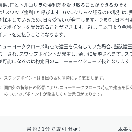
結果、円とトルコリラの金利差を受け取ることができるのです。
は「スワップ金利」と呼びます。GMOクリック証券のFX取引は
を採用しているため、日々受払いが発生します。つまり、日本円
ップポイントを受け取ることができます。逆に、日本円より金利
イントを支払うことになります。
ニューヨーククローズ時点で建玉を保有していた場合、当該建
バーされ、スワップポイントが発生し、余力に反映されます。ス
が可能になるのは約定日のニューヨーククローズ後となります
※
スワップポイントは各国の金利情勢により変動します。
※
国内外の祝祭日の影響により、ニューヨーククローズ時点で建玉を保
め、スワップポイントが発生しない営業日があります。
最短30分で取引開始！
本番