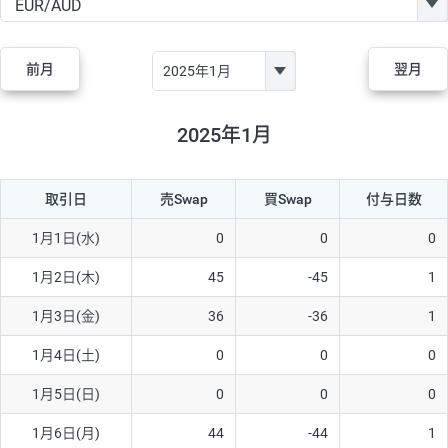
GBP/JPY
170円
86,230円
19.7円
AUD/JPY
106円
44,990円
23.5円
前月
翌月
NZD/JPY
28円
36,920円
7.5円
CAD/JPY
38円
45,810円
8.2円
2025年1月
CHF/JPY
34円
80,440円
4.2円
取引日
売Swap
買Swap
付与日数
TRY/JPY
26円
1,400円
185.7円
CZK/JPY
7円
3,060円
22.8円
1月1日(水)
0
0
0
PLN/JPY
35円
17,280円
20.2円
1月2日(木)
45
-45
1
HUF/JPY
16円
2,090円
76.5円
1月3日(金)
36
-36
1
ZAR/JPY
130円
39,680円
32.7円
1月4日(土)
0
0
0
MXN/JPY
140円
37,180円
37.6円
1月5日(日)
0
0
0
EUR/USD
74円
74,270円
9.9円
1月6日(月)
44
-44
1
GBP/USD
4円
86,230円
0.4円