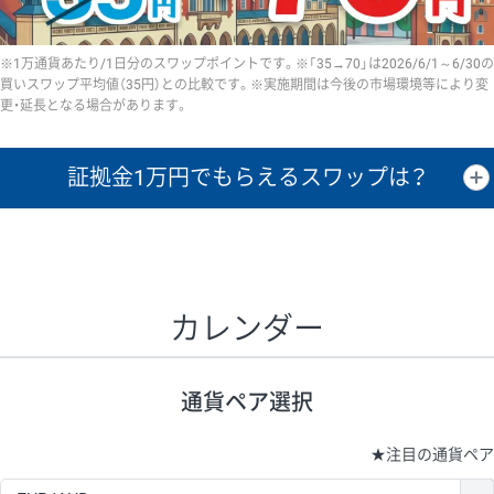
※1万通貨あたり/1日分のスワップポイントです。※「35→70」は2026/6/1～6/30の
買いスワップ平均値（35円）との比較です。※実施期間は今後の市場環境等により変
更・延長となる場合があります。
証拠金1万円で
もらえるスワップは？
証拠金1万円あたりのスワップポイントは、取引の資金効率を示した参
考値です。
CHF/JPY、EUR/USD、GBP/USD、NZD/USD、EUR/GBP、EUR/AUD、
GBP/AUDは売スワップの値です。
カレンダー
1万通貨
証拠金
あたりの
1日の
1万円あたりの
通貨ペア
取引証拠金
スワップ
ポイント
スワップ
ポイント
通貨ペア選択
▲
▼
昇順
降順
昇順
降順
昇順
降順
USD/JPY
154円
65,020円
23.6円
★
注目の通貨ペア
EUR/JPY
75円
74,270円
10円