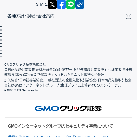
X
facebook
LINE
リンクをコピー
SHARE
各種方針・規程・会社案内
取引規程・約款
サイトマップ
その他のご案内
個人情報保護方針
最良執行方針
サイトのご利用について
ディスクレイマー
信託保全
リスク説明
会社案内
GMOクリック証券株式会社
金融商品取引業者 関東財務局長（金商）第77号 商品先物取引業者 銀行代理業者 関東財
務局長（銀代）第330号 所属銀行：GMOあおぞらネット銀行株式会社
加入協会：日本証券業協会、一般社団法人 金融先物取引業協会、日本商品先物取引協会
当社はGMOインターネットグループ（東証プライム上場9449）のメンバーです。
© GMO CLICK Securities, Inc.
GMOインターネットグループのセキュリティ事業について