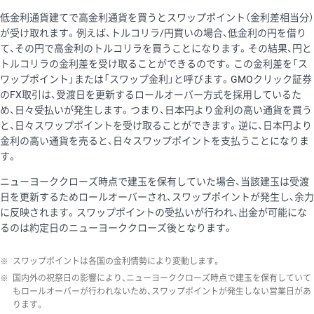
低金利通貨建てで高金利通貨を買うとスワップポイント（金利差相当分）
が受け取れます。例えば、トルコリラ/円買いの場合、低金利の円を借り
て、その円で高金利のトルコリラを買うことになります。その結果、円と
トルコリラの金利差を受け取ることができるのです。この金利差を「ス
ワップポイント」または「スワップ金利」と呼びます。GMOクリック証券
のFX取引は、受渡日を更新するロールオーバー方式を採用しているた
め、日々受払いが発生します。つまり、日本円より金利の高い通貨を買う
と、日々スワップポイントを受け取ることができます。逆に、日本円より
金利の高い通貨を売ると、日々スワップポイントを支払うことになりま
す。
ニューヨーククローズ時点で建玉を保有していた場合、当該建玉は受渡
日を更新するためロールオーバーされ、スワップポイントが発生し、余力
に反映されます。スワップポイントの受払いが行われ、出金が可能にな
るのは約定日のニューヨーククローズ後となります。
※
スワップポイントは各国の金利情勢により変動します。
※
国内外の祝祭日の影響により、ニューヨーククローズ時点で建玉を保有していて
もロールオーバーが行われないため、スワップポイントが発生しない営業日があ
ります。