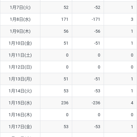
1月7日(火)
52
-52
1
AUD/USD
16円
44,990円
3.5円
1月8日(水)
171
-171
3
NZD/USD
41円
36,920円
11.1円
1月9日(木)
56
-56
1
EUR/GBP
71円
74,270円
9.5円
EUR/AUD
103円
74,270円
13.8円
1月10日(金)
51
-51
1
GBP/AUD
43円
86,230円
4.9円
1月11日(土)
0
0
0
AUD/NZD
66円
44,990円
14.6円
1月12日(日)
0
0
0
EUR/CHF
111円
74,270円
14.9円
1月13日(月)
51
-51
1
GBP/CHF
220円
86,230円
25.5円
1月14日(火)
53
-53
1
USD/CHF
160円
65,030円
24.6円
1月15日(水)
236
-236
4
※2026/6/30の当社のスワップポイントおよび、同日の為替レート
1月16日(木)
0
0
0
に基づいて算出。
※取引証拠金は同日の当社為替レート（ニューヨーククローズ・
1月17日(金)
53
-53
1
MIDレート）に基づいて算出。
※ハンガリーフォリント/円と南アフリカランド/円とメキシコペ