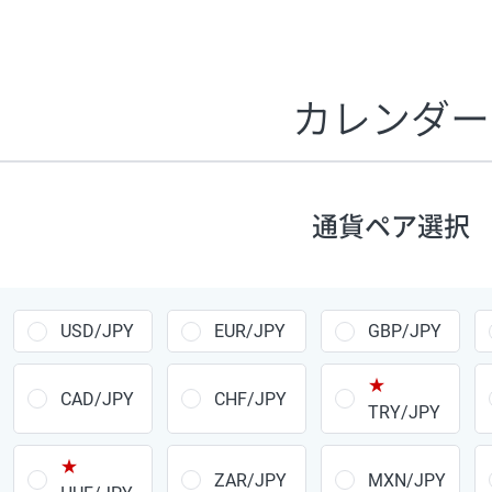
証拠金1万円あたりのスワップポイントは、取引の資金効率
CHF/JPY、EUR/USD、GBP/USD、NZD/USD、EUR/GBP、E
す。
カレンダー
1万通貨
あたりの
通貨ペア
1日の
スワップ
取引
ポイント
▲
▼
昇順
降順
通貨ペア選択
USD/JPY
154円
EUR/JPY
75円
USD/JPY
EUR/JPY
GBP/JPY
GBP/JPY
170円
★
AUD/JPY
106円
CAD/JPY
CHF/JPY
TRY/JPY
NZD/JPY
28円
★
ZAR/JPY
MXN/JPY