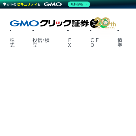
無料診断
X
LINE
株
投信・積
Ｆ
ＣＦ
債
式
立
Ｘ
Ｄ
券