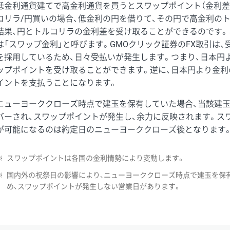
低金利通貨建てで高金利通貨を買うとスワップポイント（金利差
コリラ/円買いの場合、低金利の円を借りて、その円で高金利の
結果、円とトルコリラの金利差を受け取ることができるのです。
は「スワップ金利」と呼びます。GMOクリック証券のFX取引は
を採用しているため、日々受払いが発生します。つまり、日本円
ップポイントを受け取ることができます。逆に、日本円より金利
イントを支払うことになります。
ニューヨーククローズ時点で建玉を保有していた場合、当該建
バーされ、スワップポイントが発生し、余力に反映されます。ス
が可能になるのは約定日のニューヨーククローズ後となります
※
スワップポイントは各国の金利情勢により変動します。
※
国内外の祝祭日の影響により、ニューヨーククローズ時点で建玉を保
め、スワップポイントが発生しない営業日があります。