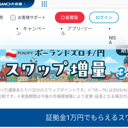
問
お客様
サポート
口座開設
ログイン
キャンペー
アプリ・ツー
ン
ル
NIS
A
※1万通貨あたり/1日分のスワップポイントです。※「35→70」は2026/6
比較です。※実施期間は今後の市場環境等により変更・延長となる場合が
証拠金1万円で
もらえるス