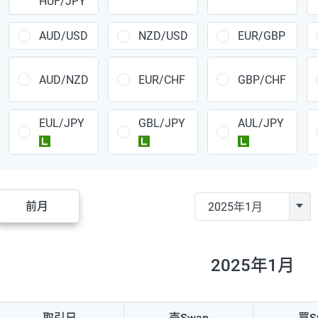
HUF/JPY
CAD/JPY
38円
CHF/JPY
34円
AUD/USD
NZD/USD
EUR/GBP
TRY/JPY
26円
AUD/NZD
EUR/CHF
GBP/CHF
CZK/JPY
7円
EUL/JPY
GBL/JPY
AUL/JPY
PLN/JPY
35円
ラージ
ラージ
ラージ
HUF/JPY
16円
ZAR/JPY
130円
前月
MXN/JPY
140円
EUR/USD
74円
2025年1月
GBP/USD
4円
AUD/USD
16円
取引日
売Swap
買S