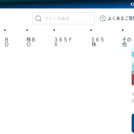
GMOクリック証券
よくある
ご質
Ｂ
株Ｂ
３６５Ｆ
３６５
その
Ｏ
Ｏ
Ｘ
株
他