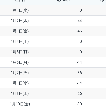
NZD/USD
41円
1月1日(水)
0
EUR/GBP
71円
1月2日(木)
-44
EUR/AUD
103円
1月3日(金)
-46
GBP/AUD
43円
1月4日(土)
0
AUD/NZD
66円
1月5日(日)
0
EUR/CHF
111円
1月6日(月)
-44
GBP/CHF
220円
1月7日(火)
-36
USD/CHF
160円
1月8日(水)
-84
1月9日(木)
-26
※2026/6/30の当社のスワップポイントおよび、同日の為替レート
※取引証拠金は同日の当社為替レート（ニューヨーククローズ・MIDレ
1月10日(金)
-30
※ハンガリーフォリント/円と南アフリカランド/円とメキシコペソ/円