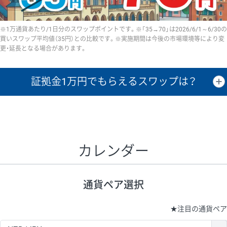
※1万通貨あたり/1日分のスワップポイントです。※「35→70」は2026/6/1～6/30の
買いスワップ平均値（35円）との比較です。※実施期間は今後の市場環境等により変
更・延長となる場合があります。
証拠金1万円で
もらえるスワップは？
証拠金1万円あたりのスワップポイントは、取引の資金効率を示した参
考値です。
CHF/JPY、EUR/USD、GBP/USD、NZD/USD、EUR/GBP、EUR/AUD、
GBP/AUDは売スワップの値です。
カレンダー
1万通貨
証拠金
あたりの
1日の
1万円あたりの
通貨ペア
取引証拠金
スワップ
ポイント
スワップ
ポイント
通貨ペア選択
▲
▼
昇順
降順
昇順
降順
昇順
降順
USD/JPY
154円
65,020円
23.6円
★
注目の通貨ペア
EUR/JPY
75円
74,270円
10円