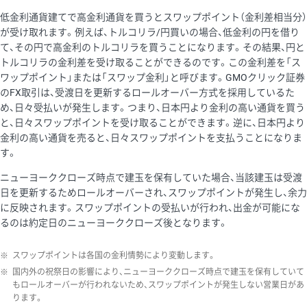
低金利通貨建てで高金利通貨を買うとスワップポイント（金利差相当分）
が受け取れます。例えば、トルコリラ/円買いの場合、低金利の円を借り
て、その円で高金利のトルコリラを買うことになります。その結果、円と
トルコリラの金利差を受け取ることができるのです。この金利差を「ス
ワップポイント」または「スワップ金利」と呼びます。GMOクリック証券
のFX取引は、受渡日を更新するロールオーバー方式を採用しているた
め、日々受払いが発生します。つまり、日本円より金利の高い通貨を買う
と、日々スワップポイントを受け取ることができます。逆に、日本円より
金利の高い通貨を売ると、日々スワップポイントを支払うことになりま
す。
ニューヨーククローズ時点で建玉を保有していた場合、当該建玉は受渡
日を更新するためロールオーバーされ、スワップポイントが発生し、余力
に反映されます。スワップポイントの受払いが行われ、出金が可能にな
るのは約定日のニューヨーククローズ後となります。
※
スワップポイントは各国の金利情勢により変動します。
※
国内外の祝祭日の影響により、ニューヨーククローズ時点で建玉を保有していて
もロールオーバーが行われないため、スワップポイントが発生しない営業日があ
ります。