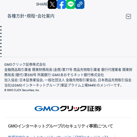
X
facebook
LINE
リンクをコピー
SHARE
各種方針・規程・会社案内
取引規程・約款
サイトマップ
その他のご案内
個人情報保護方針
最良執行方針
サイトのご利用について
ディスクレイマー
信託保全
リスク説明
会社案内
GMOクリック証券株式会社
金融商品取引業者 関東財務局長（金商）第77号 商品先物取引業者 銀行代理業者 関東財
務局長（銀代）第330号 所属銀行：GMOあおぞらネット銀行株式会社
加入協会：日本証券業協会、一般社団法人 金融先物取引業協会、日本商品先物取引協会
当社はGMOインターネットグループ（東証プライム上場9449）のメンバーです。
© GMO CLICK Securities, Inc.
GMOインターネットグループのセキュリティ事業について