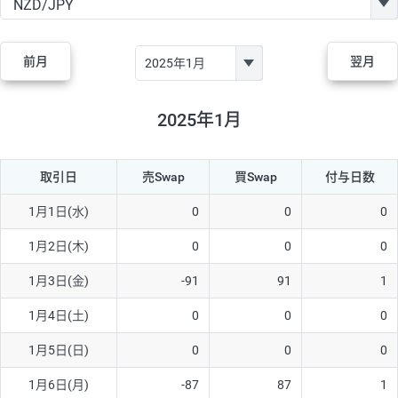
GBP/JPY
170円
86,230円
19.7円
AUD/JPY
106円
44,990円
23.5円
前月
翌月
NZD/JPY
28円
36,920円
7.5円
CAD/JPY
38円
45,810円
8.2円
2025年1月
CHF/JPY
34円
80,440円
4.2円
取引日
売Swap
買Swap
付与日数
TRY/JPY
26円
1,400円
185.7円
CZK/JPY
7円
3,060円
22.8円
1月1日(水)
0
0
0
PLN/JPY
35円
17,280円
20.2円
1月2日(木)
0
0
0
HUF/JPY
16円
2,090円
76.5円
1月3日(金)
-91
91
1
ZAR/JPY
130円
39,680円
32.7円
1月4日(土)
0
0
0
MXN/JPY
140円
37,180円
37.6円
1月5日(日)
0
0
0
EUR/USD
74円
74,270円
9.9円
1月6日(月)
-87
87
1
GBP/USD
4円
86,230円
0.4円