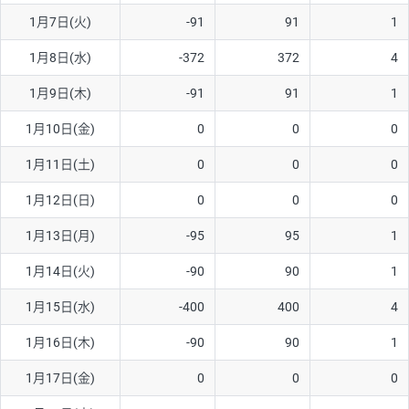
1月7日(火)
-91
91
1
AUD/USD
16円
44,990円
3.5円
1月8日(水)
-372
372
4
NZD/USD
41円
36,920円
11.1円
1月9日(木)
-91
91
1
EUR/GBP
71円
74,270円
9.5円
EUR/AUD
103円
74,270円
13.8円
1月10日(金)
0
0
0
GBP/AUD
43円
86,230円
4.9円
1月11日(土)
0
0
0
AUD/NZD
66円
44,990円
14.6円
1月12日(日)
0
0
0
EUR/CHF
111円
74,270円
14.9円
1月13日(月)
-95
95
1
GBP/CHF
220円
86,230円
25.5円
1月14日(火)
-90
90
1
USD/CHF
160円
65,030円
24.6円
1月15日(水)
-400
400
4
1月16日(木)
-90
90
1
※取引証拠金は同日の当社為替レート（ニューヨーククローズ・
MIDレート）に基づいて算出。
1月17日(金)
0
0
0
※ハンガリーフォリント/円と南アフリカランド/円とメキシコペ
ソ/円は10万通貨単位。