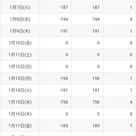
1月7日(火)
-187
187
1
AUD/USD
16円
44,990円
3.5円
1月8日(水)
-744
744
4
NZD/USD
41円
36,920円
11.1円
1月9日(木)
-191
191
1
EUR/GBP
71円
74,270円
9.5円
EUR/AUD
103円
74,270円
13.8円
1月10日(金)
0
0
0
GBP/AUD
43円
86,230円
4.9円
1月11日(土)
0
0
0
AUD/NZD
66円
44,990円
14.6円
1月12日(日)
0
0
0
EUR/CHF
111円
74,270円
14.9円
1月13日(月)
-196
196
1
GBP/CHF
220円
86,230円
25.5円
1月14日(火)
-191
191
1
USD/CHF
160円
65,030円
24.6円
1月15日(水)
-756
756
4
1月16日(木)
0
0
0
※取引証拠金は同日の当社為替レート（ニューヨーククローズ・
MIDレート）に基づいて算出。
1月17日(金)
-185
185
1
※ハンガリーフォリント/円と南アフリカランド/円とメキシコペ
ソ/円は10万通貨単位。