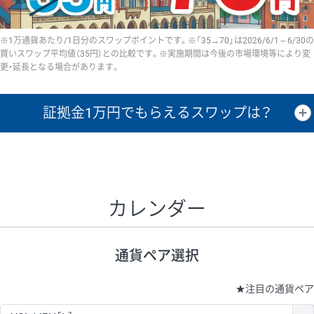
※1万通貨あたり/1日分のスワップポイントです。※「35→70」は2026/6/1～6/30の
買いスワップ平均値（35円）との比較です。※実施期間は今後の市場環境等により変
更・延長となる場合があります。
証拠金1万円で
もらえるスワップは？
証拠金1万円あたりのスワップポイントは、取引の資金効率を示した参
考値です。
CHF/JPY、EUR/USD、GBP/USD、NZD/USD、EUR/GBP、EUR/AUD、
GBP/AUDは売スワップの値です。
カレンダー
1万通貨
証拠金
あたりの
1日の
1万円あたりの
通貨ペア
取引証拠金
スワップ
ポイント
スワップ
ポイント
通貨ペア選択
▲
▼
昇順
降順
昇順
降順
昇順
降順
USD/JPY
154円
65,020円
23.6円
★
注目の通貨ペア
EUR/JPY
75円
74,270円
10円