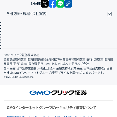
X
facebook
LINE
リンクをコピー
SHARE
各種方針・規程・会社案内
取引規程・約款
サイトマップ
その他のご案内
個人情報保護方針
最良執行方針
サイトのご利用について
ディスクレイマー
信託保全
リスク説明
会社案内
GMOクリック証券株式会社
金融商品取引業者 関東財務局長（金商）第77号 商品先物取引業者 銀行代理業者 関東財
務局長（銀代）第330号 所属銀行：GMOあおぞらネット銀行株式会社
加入協会：日本証券業協会、一般社団法人 金融先物取引業協会、日本商品先物取引協会
当社はGMOインターネットグループ（東証プライム上場9449）のメンバーです。
© GMO CLICK Securities, Inc.
GMOインターネットグループのセキュリティ事業について