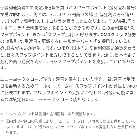
低金利通貨建てで高金利通貨を買うとスワップポイント（金利差相当分）
が受け取れます。例えば、トルコリラ/円買いの場合、低金利の円を借り
て、その円で高金利のトルコリラを買うことになります。その結果、円と
トルコリラの金利差を受け取ることができるのです。この金利差を「ス
ワップポイント」または「スワップ金利」と呼びます。GMOクリック証券
のFX取引は、受渡日を更新するロールオーバー方式を採用しているた
め、日々受払いが発生します。つまり、日本円より金利の高い通貨を買う
と、日々スワップポイントを受け取ることができます。逆に、日本円より
金利の高い通貨を売ると、日々スワップポイントを支払うことになりま
す。
ニューヨーククローズ時点で建玉を保有していた場合、当該建玉は受渡
日を更新するためロールオーバーされ、スワップポイントが発生し、余力
に反映されます。スワップポイントの受払いが行われ、出金が可能にな
るのは約定日のニューヨーククローズ後となります。
※
スワップポイントは各国の金利情勢により変動します。
※
国内外の祝祭日の影響により、ニューヨーククローズ時点で建玉を保有していて
もロールオーバーが行われないため、スワップポイントが発生しない営業日があ
ります。