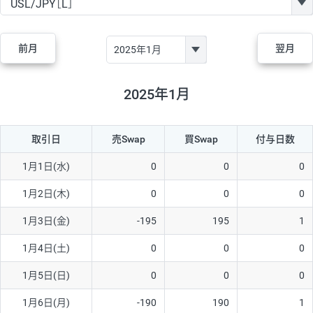
GBP/JPY
170円
86,230円
19.7円
AUD/JPY
106円
44,990円
23.5円
前月
翌月
NZD/JPY
28円
36,920円
7.5円
CAD/JPY
38円
45,810円
8.2円
2025年1月
CHF/JPY
34円
80,440円
4.2円
取引日
売Swap
買Swap
付与日数
TRY/JPY
26円
1,400円
185.7円
CZK/JPY
7円
3,060円
22.8円
1月1日(水)
0
0
0
PLN/JPY
35円
17,280円
20.2円
1月2日(木)
0
0
0
HUF/JPY
16円
2,090円
76.5円
1月3日(金)
-195
195
1
ZAR/JPY
130円
39,680円
32.7円
1月4日(土)
0
0
0
MXN/JPY
140円
37,180円
37.6円
1月5日(日)
0
0
0
EUR/USD
74円
74,270円
9.9円
1月6日(月)
-190
190
1
GBP/USD
4円
86,230円
0.4円